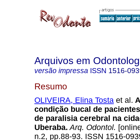
Arquivos em Odontolog
versão impressa
ISSN
1516-093
Resumo
OLIVEIRA, Elina Tosta
et al.
A
condição bucal de paciente
de paralisia cerebral na cid
Uberaba
.
Arq. Odontol.
[online
n.2, pp.88-93. ISSN 1516-093