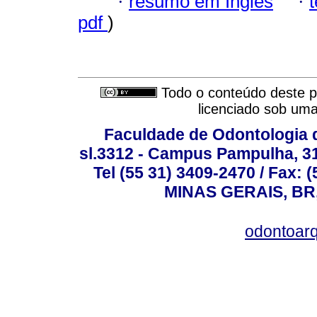
·
resumo em Inglês
·
pdf
)
Todo o conteúdo deste pe
licenciado sob um
Faculdade de Odontologia d
sl.3312 - Campus Pampulha, 312
Tel (55 31) 3409-2470 / Fax
MINAS GERAIS, BR, 
odontoar