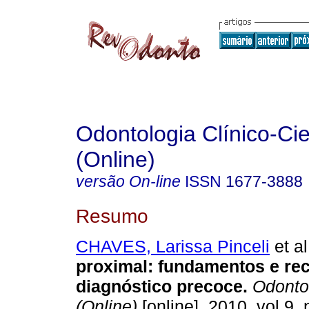
Odontologia Clínico-Cie
(Online)
versão On-line
ISSN
1677-3888
Resumo
CHAVES, Larissa Pinceli
et al
proximal
:
fundamentos e re
diagnóstico precoce
.
Odontol
(Online)
[online]. 2010, vol.9, 