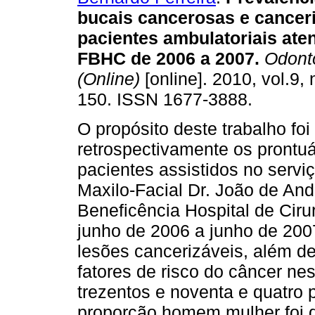
bucais cancerosas e cancer
pacientes ambulatoriais ate
FBHC de 2006 a 2007
.
Odontol
(Online)
[online]. 2010, vol.9, 
150. ISSN 1677-3888.
O propósito deste trabalho foi
retrospectivamente os prontuá
pacientes assistidos no servi
Maxilo-Facial Dr. João de A
Beneficência Hospital de Ciru
junho de 2006 a junho de 2007
lesões cancerizáveis, além de
fatores de risco do câncer ne
trezentos e noventa e quatro 
proporção homem mulher foi d