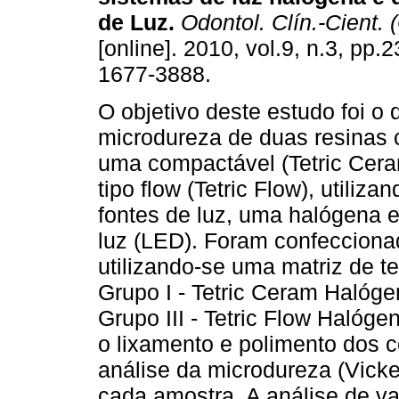
de Luz
.
Odontol. Clín.-Cient. 
[online]. 2010, vol.9, n.3, pp
1677-3888.
O objetivo deste estudo foi o 
microdureza de duas resinas
uma compactável (Tetric Cera
tipo flow (Tetric Flow), utiliz
fontes de luz, uma halógena e
luz (LED). Foram confecciona
utilizando-se uma matriz de te
Grupo I - Tetric Ceram Halóge
Grupo III - Tetric Flow Halóge
o lixamento e polimento dos co
análise da microdureza (Vick
cada amostra. A análise de v