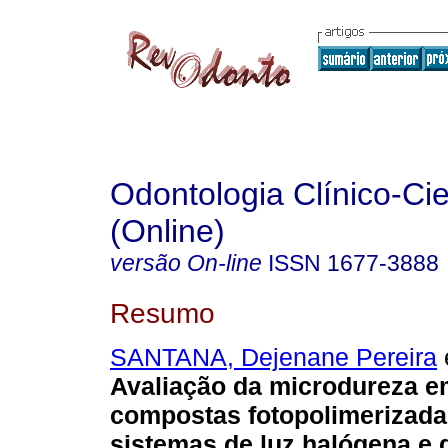
Odontologia Clínico-Cie
(Online)
versão On-line
ISSN
1677-3888
Resumo
SANTANA, Dejenane Pereira
e
Avaliação da microdureza e
compostas fotopolimerizad
sistemas de luz halógena e 