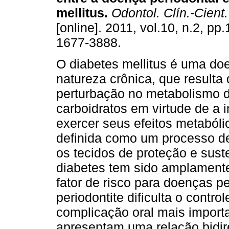
mellitus
.
Odontol. Clín.-Cient.
[online]. 2011, vol.10, n.2, p
1677-3888.
O diabetes mellitus é uma do
natureza crônica, que resulta
perturbação no metabolismo 
carboidratos em virtude de a 
exercer seus efeitos metabóli
definida como um processo de
os tecidos de proteção e sus
diabetes tem sido amplament
fator de risco para doenças pe
periodontite dificulta o contr
complicação oral mais import
apresentam uma relação bidire