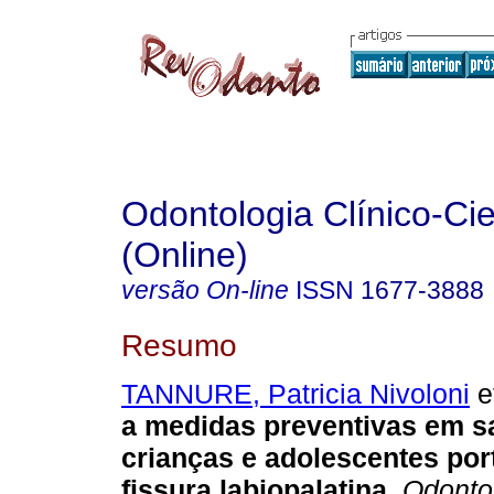
Odontologia Clínico-Cie
(Online)
versão On-line
ISSN
1677-3888
Resumo
TANNURE, Patricia Nivoloni
et
a medidas preventivas em s
crianças e adolescentes por
fissura labiopalatina
.
Odontol.