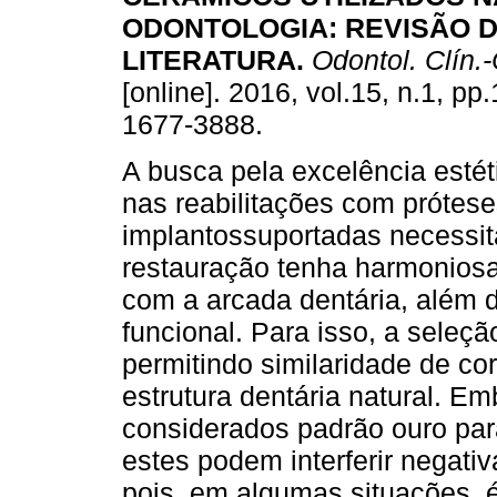
ODONTOLOGIA
:
REVISÃO 
LITERATURA
.
Odontol. Clín.-
[online]. 2016, vol.15, n.1, pp
1677-3888.
A busca pela excelência estét
nas reabilitações com prótes
implantossuportadas necessit
restauração tenha harmoniosa 
com a arcada dentária, além d
funcional. Para isso, a seleçã
permitindo similaridade de co
estrutura dentária natural. Em
considerados padrão ouro para
estes podem interferir negativ
pois, em algumas situações, é