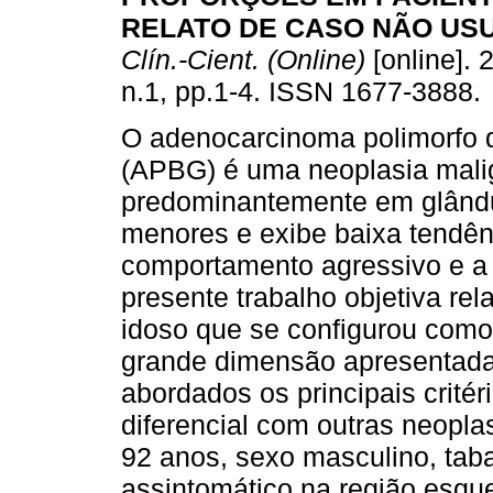
RELATO DE CASO NÃO US
Clín.-Cient. (Online)
[online]. 
n.1, pp.1-4. ISSN 1677-3888.
O adenocarcinoma polimorfo 
(APBG) é uma neoplasia mali
predominantemente em glându
menores e exibe baixa tendên
comportamento agressivo e a
presente trabalho objetiva r
idoso que se configurou como
grande dimensão apresentada 
abordados os principais critér
diferencial com outras neopla
92 anos, sexo masculino, tab
assintomático na região esqu