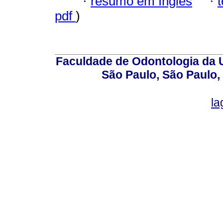
·
resumo em Inglês
·
pdf
)
Faculdade de Odontologia da U
São Paulo, São Paulo,
la