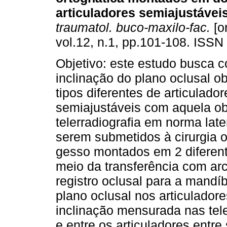
articuladores semiajustávei
traumatol. buco-maxilo-fac.
[o
vol.12, n.1, pp.101-108. ISSN
Objetivo: este estudo busca 
inclinação do plano oclusal o
tipos diferentes de articulador
semiajustáveis com aquela ob
telerradiografia em norma late
serem submetidos à cirurgia 
gesso montados em 2 diferent
meio da transferência com arc
registro oclusal para a mandí
plano oclusal nos articulado
inclinação mensurada nas teler
e entre os articuladores entre