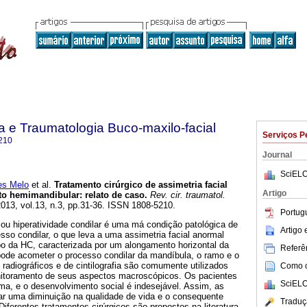
ia e Traumatologia Buco-maxilo-facial
Serviços P
210
Journal
SciELO
s Melo
et al.
Tratamento cirúrgico de assimetria facial
Artigo
o hemimandibular: relato de caso
.
Rev. cir. traumatol.
2013, vol.13, n.3, pp.31-36. ISSN 1808-5210.
Portug
) ou hiperatividade condilar é uma má condição patológica de
Artigo
so condilar, o que leva a uma assimetria facial anormal
po da HC, caracterizada por um alongamento horizontal da
Referên
ode acometer o processo condilar da mandíbula, o ramo e o
radiográficos e de cintilografia são comumente utilizados
Como ci
nitoramento de seus aspectos macroscópicos. Os pacientes
SciELO
ma, e o desenvolvimento social é indesejável. Assim, as
r uma diminuição na qualidade de vida e o consequente
Traduç
iferentes tratamentos cirúrgicos são propostos na literatura,