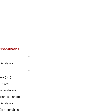
ersonalizados
 Analytics
uês (pdf)
 em XML
cias do artigo
tar este artigo
 Analytics
ão automática