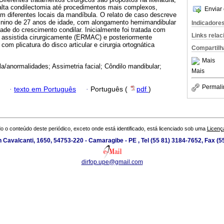
alta condilectomia até procedimentos mais complexos,
Enviar 
 diferentes locais da mandíbula. O relato de caso descreve
inino de 27 anos de idade, com alongamento hemimandibular
Indicadore
dade do crescimento condilar. Inicialmente foi tratada com
Links rela
 assistida cirurgicamente (ERMAC) e posteriormente
om plicatura do disco articular e cirurgia ortognática
Compartilh
Mais
a/anormalidades; Assimetria facial; Côndilo mandibular;
Mais
Permali
·
texto em Português
·
Português (
pdf
)
o o conteúdo deste periódico, exceto onde está identificado, está licenciado sob uma
Licenç
 Cavalcanti, 1650, 54753-220 - Camaragibe - PE , Tel (55 81) 3184-7652, Fax (
dirfop.upe@gmail.com