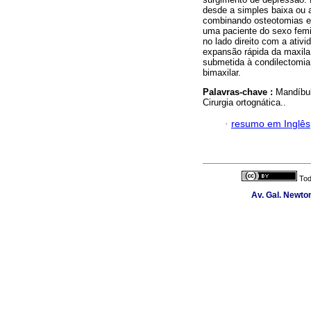
desde a simples baixa ou 
combinando osteotomias em
uma paciente do sexo fem
no lado direito com a ativi
expansão rápida da maxila
submetida à condilectomia c
bimaxilar.
Palavras-chave :
Mandíbul
Cirurgia ortognática..
·
resumo em Inglês
Tod
Av. Gal. Newton