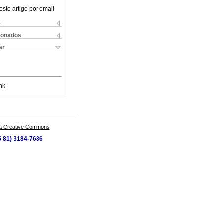
este artigo por email
s
cionados
ar
nk
a Creative Commons
55 81) 3184-7686