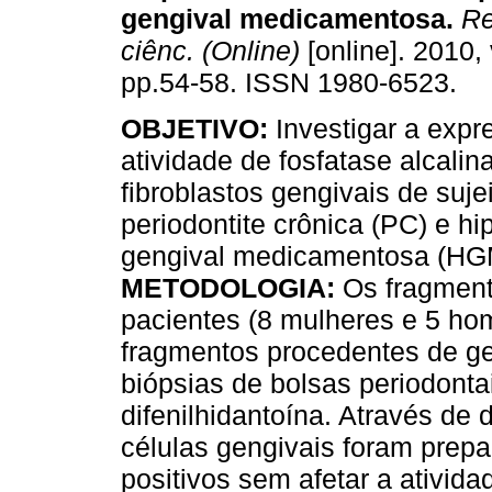
gengival medicamentosa
.
Re
ciênc. (Online)
[online]. 2010, 
pp.54-58. ISSN 1980-6523.
OBJETIVO:
Investigar a expr
atividade de fosfatase alcali
fibroblastos gengivais de suj
periodontite crônica (PC) e hi
gengival medicamentosa (HGM)
METODOLOGIA:
Os fragment
pacientes (8 mulheres e 5 ho
fragmentos procedentes de ge
biópsias de bolsas periodont
difenilhidantoína. Através de
células gengivais foram prepa
positivos sem afetar a ativid