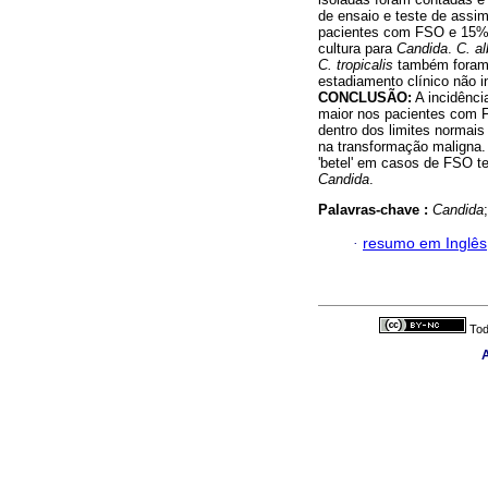
de ensaio e teste de assi
pacientes com FSO e 15% d
cultura para
Candida
.
C. a
C. tropicalis
também foram 
estadiamento clínico não 
CONCLUSÃO:
A incidênci
maior nos pacientes com 
dentro dos limites normais
na transformação maligna. 
'betel' em casos de FSO te
Candida
.
Palavras-chave :
Candida
·
resumo em Inglês
Tod
A