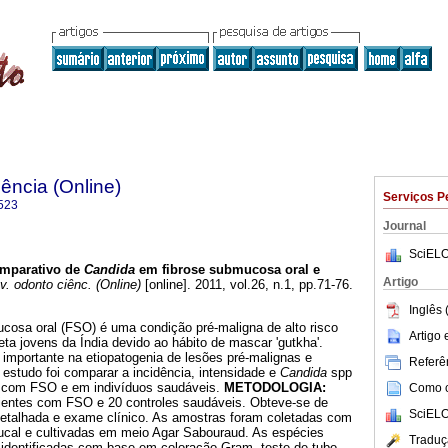
ência (Online)
Serviços P
523
Journal
SciELO
mparativo de
Candida
em fibrose submucosa oral e
Artigo
. odonto ciênc. (Online)
[online]. 2011, vol.26, n.1, pp.71-76.
Inglês 
cosa oral (FSO) é uma condição pré-maligna de alto risco
Artigo
a jovens da Índia devido ao hábito de mascar 'gutkha'.
 importante na etiopatogenia de lesões pré-malignas e
Referên
 estudo foi comparar a incidência, intensidade e
Candida
spp
 com FSO e em indivíduos saudáveis.
METODOLOGIA:
Como ci
cientes com FSO e 20 controles saudáveis. Obteve-se de
SciELO
 detalhada e exame clínico. As amostras foram coletadas com
cal e cultivadas em meio Agar Sabouraud. As espécies
Traduç
 identificadas com base em coloração Gram, teste de tubo