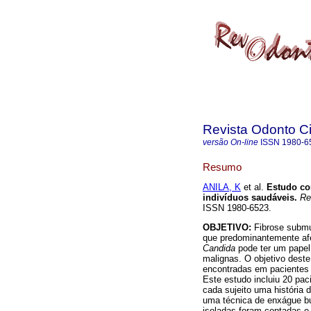
Revista Odonto Ci
versão On-line
ISSN
1980-6
Resumo
ANILA, K
et al.
Estudo co
indivíduos saudáveis
.
Rev
ISSN 1980-6523.
OBJETIVO:
Fibrose submu
que predominantemente afet
Candida
pode ter um papel
malignas. O objetivo deste
encontradas em pacientes
Este estudo incluiu 20 pa
cada sujeito uma história
uma técnica de enxágue bu
isoladas foram contadas e