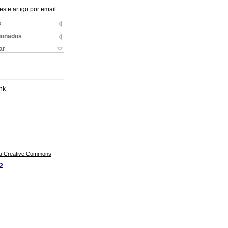
este artigo por email
s
cionados
ar
nk
a Creative Commons
62