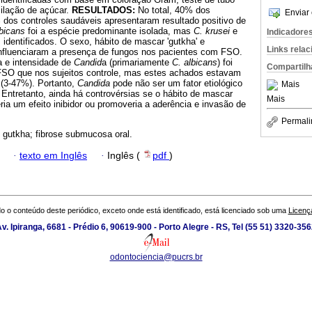
milação de açúcar.
RESULTADOS:
No total, 40% dos
Enviar 
os controles saudáveis apresentaram resultado positivo de
lbicans
foi a espécie predominante isolada, mas
C. krusei
e
Indicadore
identificados. O sexo, hábito de mascar 'gutkha' e
Links rela
influenciaram a presença de fungos nos pacientes com FSO.
a e intensidade de
Candid
a (primariamente
C. albicans
) foi
Compartilh
FSO que nos sujeitos controle, mas estes achados estavam
 (3-47%). Portanto,
Candida
pode não ser um fator etiológico
Mais
Entretanto, ainda há controvérsias se o hábito de mascar
Mais
ria um efeito inibidor ou promoveria a aderência e invasão de
Permali
; gutkha; fibrose submucosa oral.
·
texto em Inglês
·
Inglês (
pdf
)
o o conteúdo deste periódico, exceto onde está identificado, está licenciado sob uma
Licenç
v. Ipiranga, 6681 - Prédio 6, 90619-900 - Porto Alegre - RS, Tel (55 51) 3320-35
odontociencia@pucrs.br