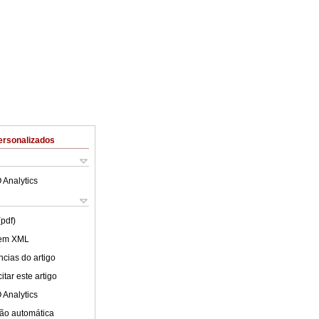
ersonalizados
 Analytics
(pdf)
 em XML
cias do artigo
tar este artigo
 Analytics
ão automática