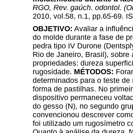
RGO, Rev. gaúch. odontol. (On
2010, vol.58, n.1, pp.65-69. 
OBJETIVO:
Avaliar a influênc
do molde durante a fase de p
pedra tipo IV Durone (Dentspl
Rio de Janeiro, Brasil), sobre
propriedades: dureza superfici
rugosidade.
MÉTODOS:
Fora
determinados para o teste de 
forma de pastilhas. No primei
dispositivo permaneceu voltad
do gesso (N), no segundo grup
convencionou descrever como 
foi utilizado um rugosímetro 
Quanto à análise da dureza, 