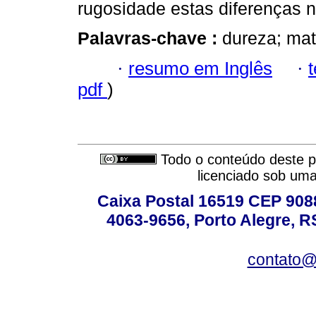
rugosidade estas diferenças nã
Palavras-chave :
dureza; mate
·
resumo em Inglês
·
pdf
)
Todo o conteúdo deste pe
licenciado sob um
Caixa Postal 16519 CEP 90880
4063-9656, Porto Alegre, R
contato@