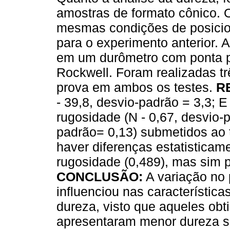
amostras de formato cônico.
mesmas condições de posicio
para o experimento anterior. 
em um durômetro com ponta pe
Rockwell. Foram realizadas t
prova em ambos os testes.
R
- 39,8, desvio-padrão = 3,3; E
rugosidade (N - 0,67, desvio-p
padrão= 0,13) submetidos ao t
haver diferenças estatisticame
rugosidade (0,489), mas sim p
CONCLUSÃO:
A variação no
influenciou nas característica
dureza, visto que aqueles ob
apresentaram menor dureza sup