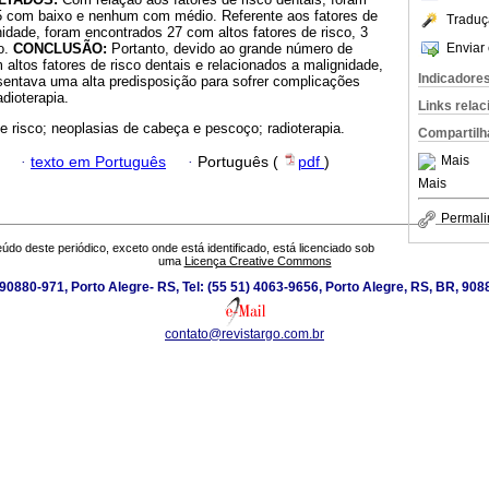
5 com baixo e nenhum com médio. Referente aos fatores de
Traduç
nidade, foram encontrados 27 com altos fatores de risco, 3
Enviar 
o.
CONCLUSÃO:
Portanto, devido ao grande número de
ltos fatores de risco dentais e relacionados a malignidade,
Indicadore
sentava uma alta predisposição para sofrer complicações
dioterapia.
Links rela
de risco; neoplasias de cabeça e pescoço; radioterapia.
Compartilh
Mais
·
texto em Português
·
Português (
pdf
)
Mais
Permali
údo deste periódico, exceto onde está identificado, está licenciado sob
uma
Licença Creative Commons
0880-971, Porto Alegre- RS, Tel: (55 51) 4063-9656, Porto Alegre, RS, BR, 908
contato@revistargo.com.br