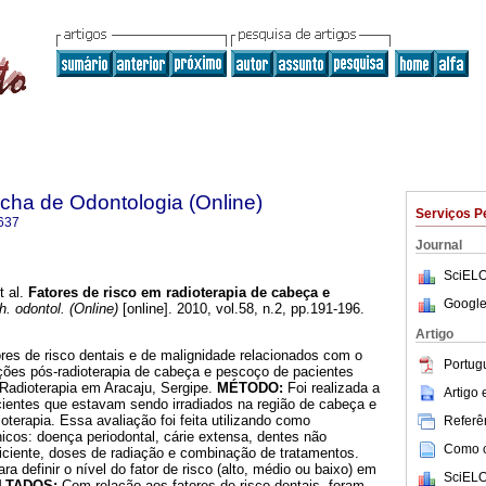
ha de Odontologia (Online)
Serviços P
637
Journal
SciELO
 al.
Fatores de risco em radioterapia de cabeça e
Google
 odontol. (Online)
[online]. 2010, vol.58, n.2, pp.191-196.
Artigo
ores de risco dentais e de malignidade relacionados com o
Portug
ões pós-radioterapia de cabeça e pescoço de pacientes
Radioterapia em Aracaju, Sergipe.
MÉTODO:
Foi realizada a
Artigo
cientes que estavam sendo irradiados na região de cabeça e
terapia. Essa avaliação foi feita utilizando como
Referên
ínicos: doença periodontal, cárie extensa, dentes não
Como ci
eficiente, doses de radiação e combinação de tratamentos.
ara definir o nível do fator de risco (alto, médio ou baixo) em
SciELO
LTADOS:
Com relação aos fatores de risco dentais, foram