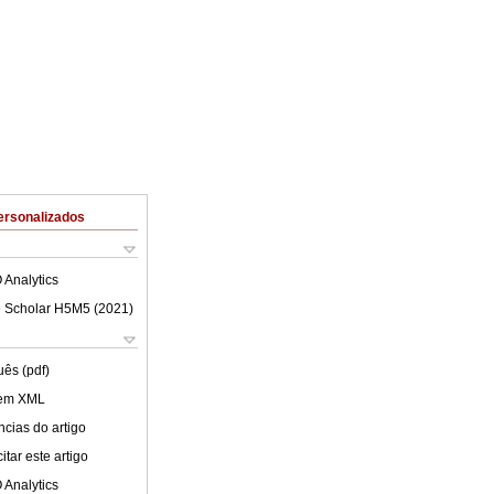
ersonalizados
 Analytics
 Scholar H5M5 (
2021
)
uês (pdf)
 em XML
cias do artigo
tar este artigo
 Analytics