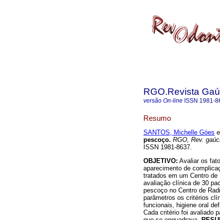
RGO.Revista Gaúc
versão On-line
ISSN
1981-8
Resumo
SANTOS, Michelle Góes
et
pescoço
.
RGO, Rev. gaúch.
ISSN 1981-8637.
OBJETIVO:
Avaliar os fat
aparecimento de complicaç
tratados em um Centro de 
avaliação clínica de 30 pa
pescoço no Centro de Radio
parâmetros os critérios cl
funcionais, higiene oral d
Cada critério foi avaliado p
que se enquadrava.
RESU