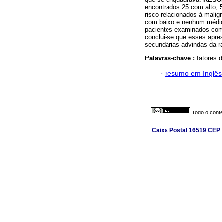
encontrados 25 com alto, 
risco relacionados à malig
com baixo e nenhum médi
pacientes examinados com a
conclui-se que esses apre
secundárias advindas da ra
Palavras-chave :
fatores 
·
resumo em Inglês
Todo o conte
Caixa Postal 16519 CEP 9