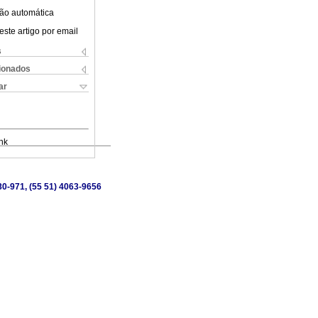
ão automática
este artigo por email
s
cionados
ar
nk
80-971, (55 51) 4063-9656