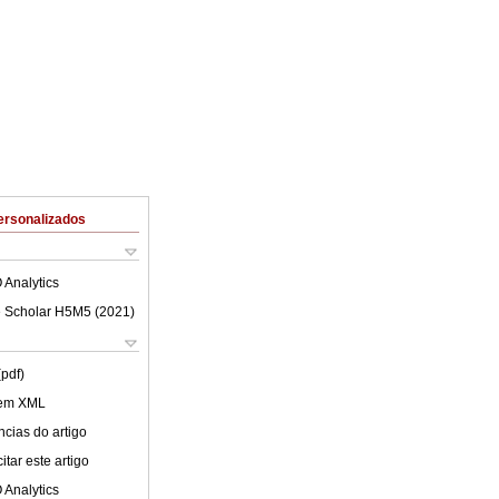
ersonalizados
 Analytics
 Scholar H5M5 (
2021
)
(pdf)
 em XML
cias do artigo
tar este artigo
 Analytics