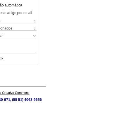
ão automática
este artigo por email
s
cionados
ar
nk
a Creative Commons
80-971, (55 51) 4063-9656