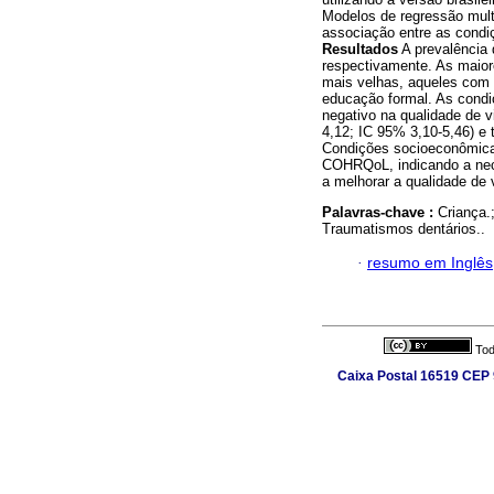
Modelos de regressão multi
associação entre as cond
Resultados
A prevalência 
respectivamente. As maio
mais velhas, aqueles com 
educação formal. As cond
negativo na qualidade de v
4,12; IC 95% 3,10-5,46) e 
Condições socioeconômicas
COHRQoL, indicando a nece
a melhorar a qualidade de
Palavras-chave :
Criança.
Traumatismos dentários..
·
resumo em Inglês
Tod
Caixa Postal 16519 CEP 9