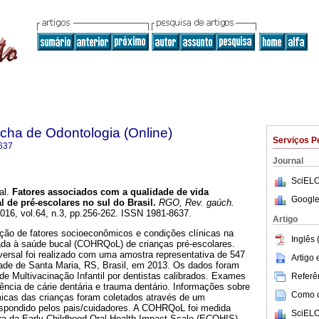
ha de Odontologia (Online)
Serviços P
637
Journal
SciELO
al.
Fatores associados com a qualidade de vida
Google
l de pré-escolares no sul do Brasil
.
RGO, Rev. gaúch.
2016, vol.64, n.3, pp.256-262. ISSN 1981-8637.
Artigo
ção de fatores socioeconômicos e condições clínicas na
Inglês 
nada à saúde bucal (COHRQoL) de crianças pré-escolares.
ersal foi realizado com uma amostra representativa de 547
Artigo
dade de Santa Maria, RS, Brasil, em 2013. Os dados foram
de Multivacinação Infantil por dentistas calibrados. Exames
Referên
lência de cárie dentária e trauma dentário. Informações sobre
Como ci
icas das crianças foram coletados através de um
respondido pelos pais/cuidadores. A COHRQoL foi medida
SciELO
eira da Early Childhood Oral Health Impact Scale (ECOHIS).