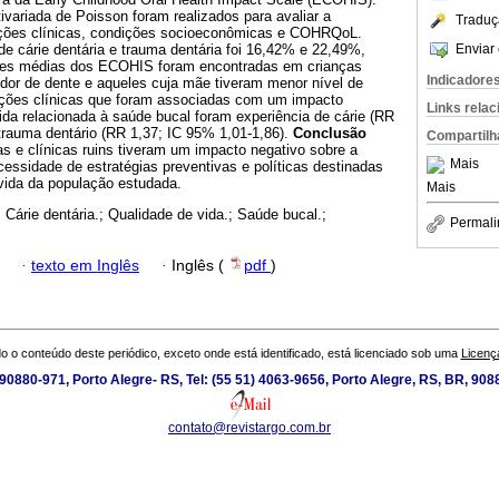
variada de Poisson foram realizados para avaliar a
Traduç
ições clínicas, condições socioeconômicas e COHRQoL.
Enviar 
de cárie dentária e trauma dentária foi 16,42% e 22,49%,
res médias dos ECOHIS foram encontradas em crianças
Indicadore
dor de dente e aqueles cuja mãe tiveram menor nível de
ições clínicas que foram associadas com um impacto
Links rela
ida relacionada à saúde bucal foram experiência de cárie (RR
trauma dentário (RR 1,37; IC 95% 1,01-1,86).
Conclusão
Compartilh
 e clínicas ruins tiveram um impacto negativo sobre a
Mais
ssidade de estratégias preventivas e políticas destinadas
 vida da população estudada.
Mais
; Cárie dentária.; Qualidade de vida.; Saúde bucal.;
Permali
·
texto em Inglês
·
Inglês (
pdf
)
o o conteúdo deste periódico, exceto onde está identificado, está licenciado sob uma
Licenç
0880-971, Porto Alegre- RS, Tel: (55 51) 4063-9656, Porto Alegre, RS, BR, 908
contato@revistargo.com.br