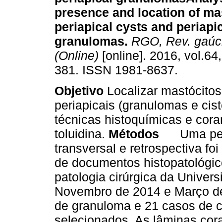
presence and location of mas
periapical cysts and periapi
granulomas
.
RGO, Rev. gaúch
(Online)
[online]. 2016, vol.64,
381. ISSN 1981-8637.
Objetivo
Localizar mastócito
periapicais (granulomas e cis
técnicas histoquímicas e cora
toluidina.
Métodos
Uma pes
transversal e retrospectiva fo
de documentos histopatológico
patologia cirúrgica da Unive
Novembro de 2014 e Março d
de granuloma e 21 casos de ci
selecionados. As lâminas cor