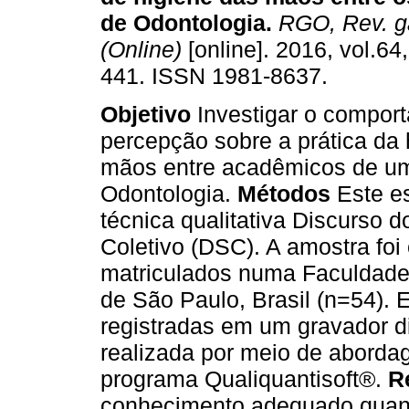
de Odontologia
.
RGO, Rev. ga
(Online)
[online]. 2016, vol.64,
441. ISSN 1981-8637.
Objetivo
Investigar o compor
percepção sobre a prática da 
mãos entre acadêmicos de u
Odontologia.
Métodos
Este e
técnica qualitativa Discurso d
Coletivo (DSC). A amostra fo
matriculados numa Faculdade
de São Paulo, Brasil (n=54). 
registradas em um gravador dig
realizada por meio de abordag
programa Qualiquantisoft®.
R
conhecimento adequado quanto