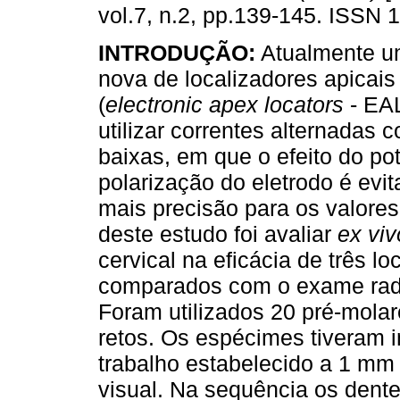
vol.7, n.2, pp.139-145. ISSN 
INTRODUÇÃO:
Atualmente u
nova de localizadores apicais
(
electronic apex locators
- EA
utilizar correntes alternadas 
baixas, em que o efeito do po
polarização do eletrodo é evi
mais precisão para os valore
deste estudo foi avaliar
ex viv
cervical na eficácia de três l
comparados com o exame rad
Foram utilizados 20 pré-molar
retos. Os espécimes tiveram 
trabalho estabelecido a 1 mm 
visual. Na sequência os dent