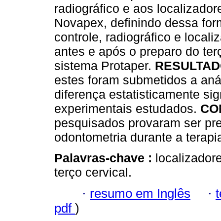
radiográfico e aos localizador
Novapex, definindo dessa fo
controle, radiográfico e locali
antes e após o preparo do ter
sistema Protaper.
RESULTAD
estes foram submetidos a anál
diferença estatisticamente sig
experimentais estudados.
CO
pesquisados provaram ser pre
odontometria durante a terapi
Palavras-chave :
localizador
terço cervical.
·
resumo em Inglês
·
pdf
)