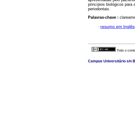
princípios biológicos para
periodontais.
Palavras-chave :
clareame
·
resumo em Inglês
Todo o conte
Campus Universitário s/n B