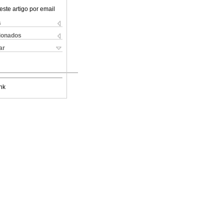
este artigo por email
s
cionados
ar
nk