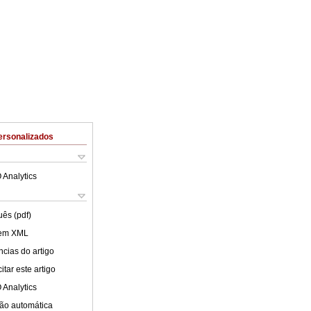
ersonalizados
 Analytics
uês (pdf)
 em XML
cias do artigo
tar este artigo
 Analytics
ão automática