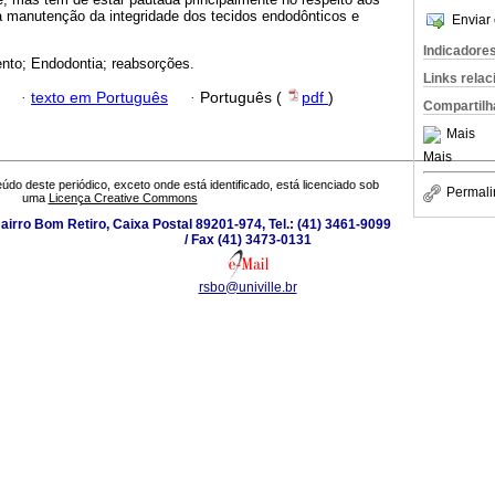
 a manutenção da integridade dos tecidos endodônticos e
Enviar 
Indicadore
nto; Endodontia; reabsorções.
Links rela
·
texto em Português
·
Português (
pdf
)
Compartilh
Mais
Mais
údo deste periódico, exceto onde está identificado, está licenciado sob
Permali
uma
Licença Creative Commons
airro Bom Retiro, Caixa Postal 89201-974, Tel.: (41) 3461-9099
/ Fax (41) 3473-0131
rsbo@univille.br