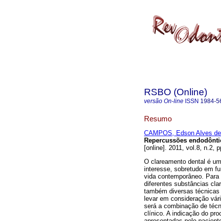
RSBO (Online)
versão On-line
ISSN
1984-5
Resumo
CAMPOS, Edson Alves de
Repercussões endodônti
[online]. 2011, vol.8, n.2,
O clareamento dental é u
interesse, sobretudo em fu
vida contemporâneo. Para 
diferentes substâncias cl
também diversas técnicas c
levar em consideração vári
será a combinação de técn
clínico. A indicação do p
apresentadas pelo pacient