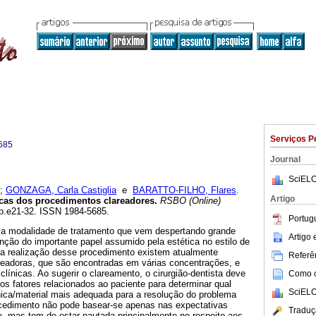
Serviços P
685
Journal
SciELO
;
GONZAGA, Carla Castiglia
e
BARATTO-FILHO, Flares
.
Artigo
cas dos procedimentos clareadores
.
RSBO (Online)
 pp.e21-32. ISSN 1984-5685.
Portug
ma modalidade de tratamento que vem despertando grande
Artigo
nção do importante papel assumido pela estética no estilo de
a realização desse procedimento existem atualmente
Referên
areadoras, que são encontradas em várias concentrações, e
línicas. Ao sugerir o clareamento, o cirurgião-dentista deve
Como ci
os fatores relacionados ao paciente para determinar qual
SciELO
ica/material mais adequada para a resolução do problema
rocedimento não pode basear-se apenas nas expectativas
Traduç
e, mas tem de estar pautada principalmente no respeito aos