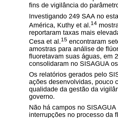
fins de vigilância do parâmetro
Investigando 249 SAA no estad
14
América, Kuthy et al.
mostra
reportaram taxas mais elevad
15
Cesa et al.
encontraram sete
amostras para análise de flúor
fluoretavam suas águas, em 
consolidaram no SISAGUA os 
Os relatórios gerados pelo S
ações desenvolvidas, pouco c
qualidade da gestão da vigilân
governo.
Não há campos no SISAGUA pa
interrupções no processo da f