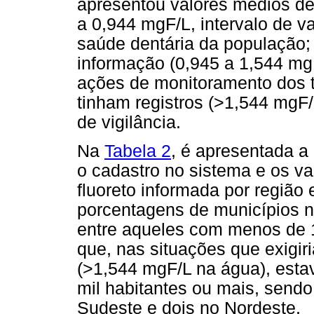
apresentou valores médios de
a 0,944 mgF/L, intervalo de v
saúde dentária da população;
informação (0,945 a 1,544 mgF
ações de monitoramento dos t
tinham registros (>1,544 mgF
de vigilância.
Na
Tabela 2
, é apresentada a
o cadastro no sistema e os v
fluoreto informada por região
porcentagens de municípios 
entre aqueles com menos de 
que, nas situações que exigir
(>1,544 mgF/L na água), esta
mil habitantes ou mais, sendo
Sudeste e dois no Nordeste.