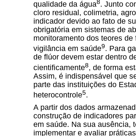
8
qualidade da água
. Junto co
cloro residual, colimetria, agr
indicador devido ao fato de s
obrigatória em sistemas de ab
monitoramento dos teores de f
9
vigilância em saúde
. Para ga
de flúor devem estar dentro 
8
cientificamente
, de forma es
Assim, é indispensável que se
parte das instituições do Est
5
heterocontrole
.
A partir dos dados armazenad
construção de indicadores pa
em saúde. Na sua ausência, to
implementar e avaliar prátic