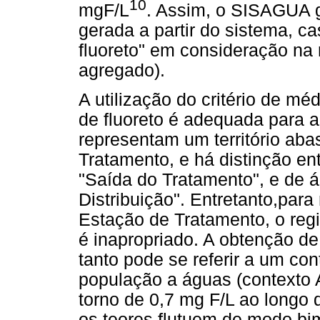
10
mgF/L
. Assim, o SISAGUA 
gerada a partir do sistema, c
fluoreto" em consideração na 
agregado).
A utilização do critério de méd
de fluoreto é adequada para a
representam um território ab
Tratamento, e há distinção en
"Saída do Tratamento", e de 
Distribuição". Entretanto,pa
Estação de Tratamento, o reg
é inapropriado. A obtenção d
tanto pode se referir a um co
população a águas (contexto 
torno de 0,7 mg F/L ao longo
os teores flutuem de modo b