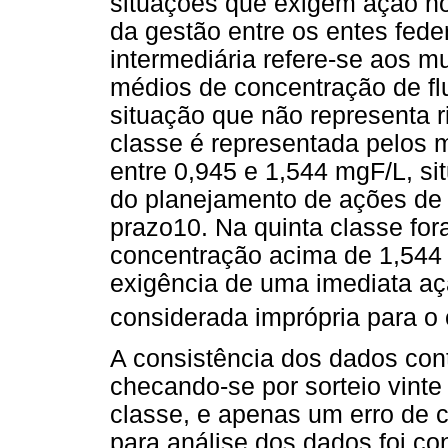
situações que exigem ação n
da gestão entre os entes fede
intermediária refere-se aos 
médios de concentração de fl
situação que não representa r
classe é representada pelos 
entre 0,945 e 1,544 mgF/L, si
do planejamento de ações de 
prazo10. Na quinta classe fo
concentração acima de 1,544 
exigência de uma imediata açã
considerada imprópria para 
A consistência dos dados conti
checando-se por sorteio vint
classe, e apenas um erro de c
para análise dos dados foi co