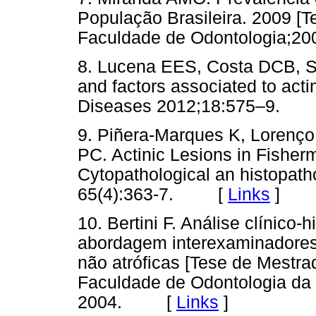
População Brasileira. 2009 [
Faculdade de Odontologia
8. Lucena EES, Costa DCB, S
and factors associated to actin
Diseases 2012;18:575–9.
9. Piñera-Marques K, Lorenço 
PC. Actinic Lesions in Fisherm
Cytopathological an histopatho
65(4):363-7. [
Links
]
10. Bertini F. Análise clínico-
abordagem interexaminadores 
não atróficas [Tese de Mestr
Faculdade de Odontologia da 
2004. [
Links
]