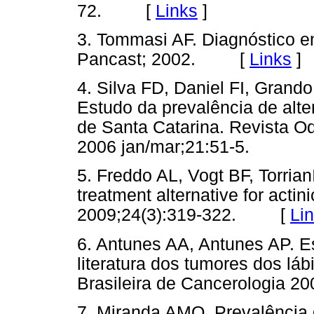
72. [
Links
]
3. Tommasi AF. Diagnóstico em
Pancast; 2002. [
Links
]
4. Silva FD, Daniel FI, Gran
Estudo da prevalência de alt
de Santa Catarina. Revista 
2006 jan/mar;21:51-5.
5. Freddo AL, Vogt BF, Torria
treatment alternative for actin
2009;24(3):319-322. [
Li
6. Antunes AA, Antunes AP. Es
literatura dos tumores dos láb
Brasileira de Cancerologia
7. Miranda AMO. Prevalência 