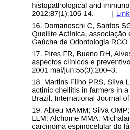
histopathological and immuno
2012;87(1):105-14. [
Link
16. Domaneschi C, Santos S
Queilite Actínica, associação 
Gaúcha de Odontologia RGO 2
17. Pires FR, Bueno RH, Alves
aspectos clínicos e preventiv
2001 mai/jun;55(3):200–3.
18. Martins Filho PRS, Silva 
actinic cheilitis in farmers in 
Brazil. International Journal
19. Abreu MAMM; Silva OMP;
LLM; Alchorne MMA; Michalany
carcinoma espinocelular do lá