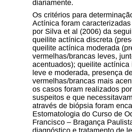
diariamente.
Os critérios para determinaçã
Actínica foram caracterizadas
por Silva et al (2006) da seg
queilite actínica discreta (p
queilite actínica moderada (p
vermelhas/brancas leves, ju
acentuados); queilite actínica
leve e moderada, presença de
vermelhas/brancas mais acentu
os casos foram realizados po
suspeitos e que necessitavam
através de biópsia foram enc
Estomatologia do Curso de O
Francisco – Bragança Paulista
diagnóstico e tratamento de l