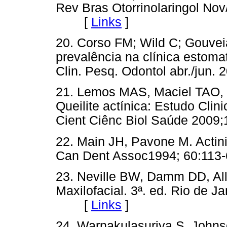
Rev Bras Otorrinolaringol Nov
[
Links
]
20. Corso FM; Wild C; Gouveia
prevalência na clínica estoma
Clin. Pesq. Odontol abr./ju
21. Lemos MAS, Maciel TAO,
Queilite actínica: Estudo Cl
Cient Ciênc Biol Saúde 200
22. Main JH, Pavone M. Actinic
Can Dent Assoc1994; 60:1
23. Neville BW, Damm DD, All
Maxilofacial. 3ª. ed. Rio de Ja
[
Links
]
24. Warnakulasuriya S, Johns