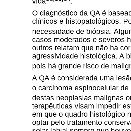
vida
.
O diagnóstico da QA é basea
clínicos e histopatológicos. 
necessidade de biópsia. Algu
casos moderados e severos há
outros relatam que não há cor
agressividade histológica. A 
pois há grande risco de malig
A QA é considerada uma lesão
o carcinoma espinocelular de 
destas neoplasias malignas o
terapêuticas visam impedir e
em que o quadro histológico n
optar pelo tratamento conserva
solar labial sempre que houve