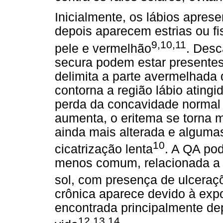
Inicialmente, os lábios apre
depois aparecem estrias ou fi
9,10,11
pele e vermelhão
. Des
secura podem estar presentes,
delimita a parte avermelhada d
contorna a região lábio atingi
perda da concavidade normal
aumenta, o eritema se torna m
ainda mais alterada e alguma
10
cicatrização lenta
. A QA po
menos comum, relacionada a 
sol, com presença de ulceraçõ
crônica aparece devido à expo
encontrada principalmente de
12,13,14