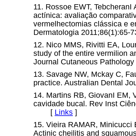
11. Rossoe EWT, TebcheranI AJ
actínica: avaliação comparativ
vermelhectomias clássica e em
Dermatologia 2011;86(1):6
12. Nico MMS, Rivitti EA, Loure
study of the entire vermilion 
Journal Cutaneous Patholo
13. Savage NW, Mckay C, Faulk
practice. Australian Dental J
14. Martins RB, GiovanI EM, V
cavidade bucal. Rev Inst Ciê
[
Links
]
15. Vieira RAMAR, Minicucc
Actinic cheilitis and squamous 