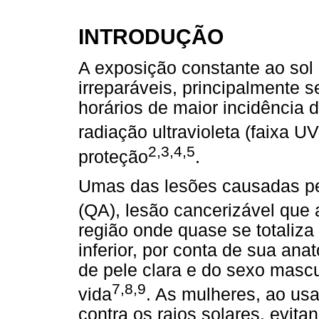
INTRODUÇÃO
A exposição constante ao sol
irreparáveis, principalmente 
horários de maior incidência 
radiação ultravioleta (faixa U
2,3,4,5
proteção
.
Umas das lesões causadas pela
(QA), lesão cancerizável que 
região onde quase se totaliza
inferior, por conta de sua an
de pele clara e do sexo mascu
7,8,9
vida
. As mulheres, ao us
contra os raios solares, evita