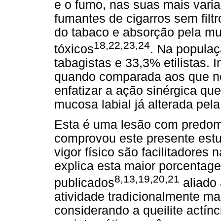
e o fumo, nas suas mais vari
fumantes de cigarros sem filt
do tabaco e absorção pela m
18,22,23,24
tóxicos
. Na populaç
tabagistas e 33,3% etilistas.
quando comparada aos que ne
enfatizar a ação sinérgica qu
mucosa labial já alterada pela
Esta é uma lesão com predom
comprovou este presente estu
vigor físico são facilitadores
explica esta maior porcentage
8,13,19,20,21
publicados
aliado 
atividade tradicionalmente ma
considerando a queilite actí