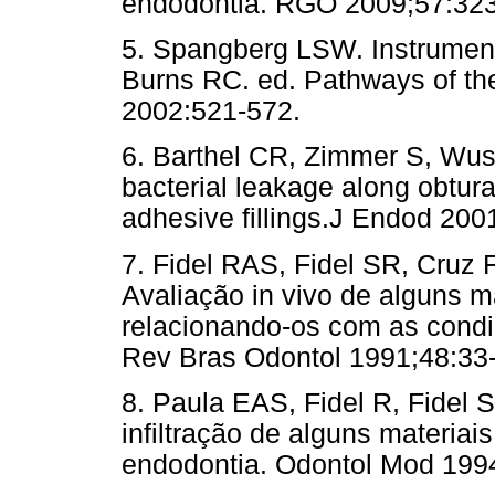
endodontia. RGO 2009;57:
5. Spangberg LSW. Instrument
Burns RC. ed. Pathways of the 
2002:521-572.
6. Barthel CR, Zimmer S, Wus
bacterial leakage along obtur
adhesive fillings.J Endod 
7. Fidel RAS, Fidel SR, Cruz 
Avaliação in vivo de alguns m
relacionando-os com as cond
Rev Bras Odontol 1991;48
8. Paula EAS, Fidel R, Fidel S
infiltração de alguns materia
endodontia. Odontol Mod 1