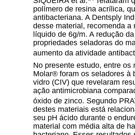
SIQUEIRA et al.
relataram q
polímero de resina acrílica, q
antibacteriana. A Dentsply Ind
desse material, recomenda a
líquido de 6g/m. A redução d
propriedades seladoras do ma
aumento da atividade antibac
No presente estudo, entre os 
Molar® foram os seladores à 
vidro (CIV) que revelaram res
ação antimicrobiana compara
óxido de zinco. Segundo PRATI
destes materiais está relacio
seu pH ácido durante o endur
material com média alta de ha
bacteriano. Esses resultados