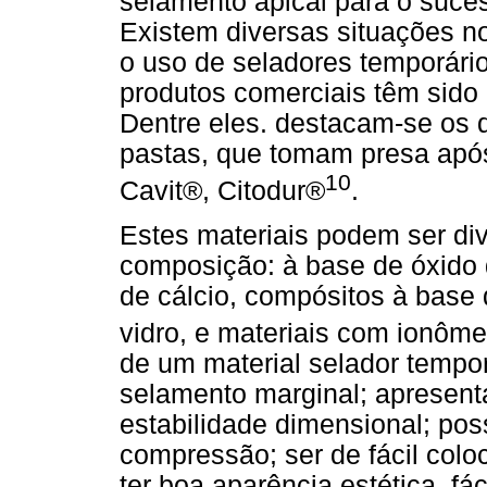
selamento apical para o suce
Existem diversas situações no
o uso de seladores temporári
produtos comerciais têm sido 
Dentre eles. destacam-se os 
pastas, que tomam presa após
10
Cavit®, Citodur®
.
Estes materiais podem ser di
composição: à base de óxido 
de cálcio, compósitos à base
vidro, e materiais com ionôme
de um material selador tempo
selamento marginal; apresent
estabilidade dimensional; pos
compressão; ser de fácil colo
ter boa aparência estética, fá