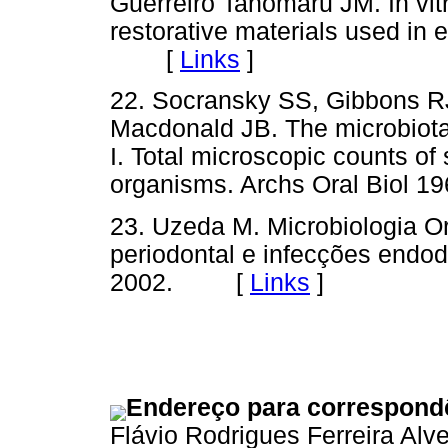
Guerreiro Tanomaru JM. In vitr
restorative materials used in
[
Links
]
22. Socransky SS, Gibbons RJ
Macdonald JB. The microbiota 
I. Total microscopic counts of 
organisms. Archs Oral Biol
23. Uzeda M. Microbiologia Ora
periodontal e infecções endod
2002. [
Links
]
Endereço para correspond
Flávio Rodrigues Ferreira Alv