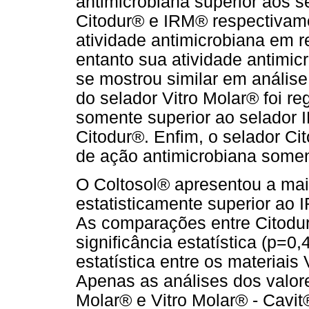
antimicrobiana superior aos s
Citodur® e IRM® respectivame
atividade antimicrobiana em 
entanto sua atividade antimi
se mostrou similar em análise 
do selador Vitro Molar® foi re
somente superior ao selador 
Citodur®. Enfim, o selador C
de ação antimicrobiana some
O Coltosol® apresentou a mai
estatisticamente superior ao 
As comparações entre Citodu
significância estatística (p=0
estatística entre os materiais
Apenas as análises dos valore
Molar® e Vitro Molar® - Cavit