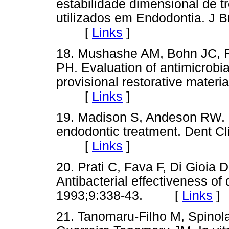
estabilidade dimensional de tr
utilizados em Endodontia. J 
[
Links
]
18. Mushashe AM, Bohn JC, R
PH. Evaluation of antimicrobi
provisional restorative materi
[
Links
]
19. Madison S, Andeson RW. 
endodontic treatment. Dent C
[
Links
]
20. Prati C, Fava F, Di Gioia 
Antibacterial effectiveness o
1993;9:338-43. [
Links
]
21. Tanomaru-Filho M, Spino