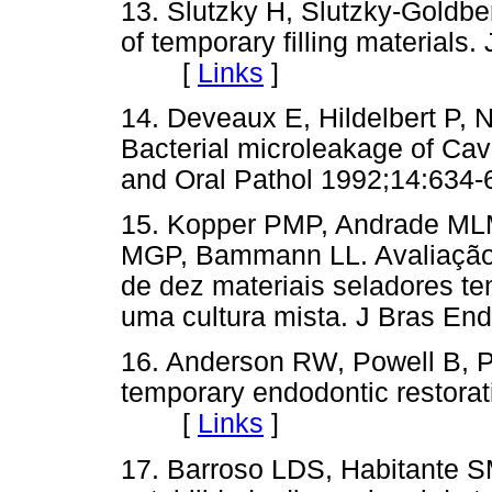
13. Slutzky H, Slutzky-Goldber
of temporary filling materials
[
Links
]
14. Deveaux E, Hildelbert P,
Bacterial microleakage of Cav
and Oral Pathol 1992;14:6
15. Kopper PMP, Andrade MLM
MGP, Bammann LL. Avaliação i
de dez materiais seladores te
uma cultura mista. J Bras 
16. Anderson RW, Powell B, P
temporary endodontic restora
[
Links
]
17. Barroso LDS, Habitante S