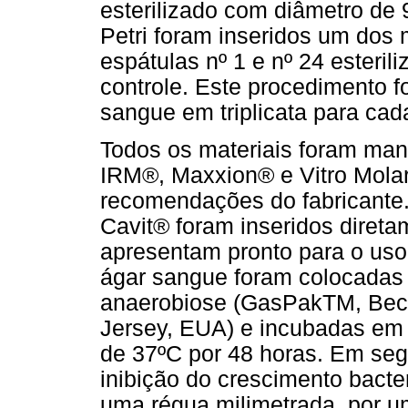
esterilizado com diâmetro de 
Petri foram inseridos um dos 
espátulas nº 1 e nº 24 esterili
controle. Este procedimento f
sangue em triplicata para cad
Todos os materiais foram man
IRM®, Maxxion® e Vitro Mola
recomendações do fabricante.
Cavit® foram inseridos direta
apresentam pronto para o uso
ágar sangue foram colocadas 
anaerobiose (GasPakTM, Bec
Jersey, EUA) e incubadas em 
de 37ºC por 48 horas. Em seg
inibição do crescimento bacte
uma régua milimetrada, por u