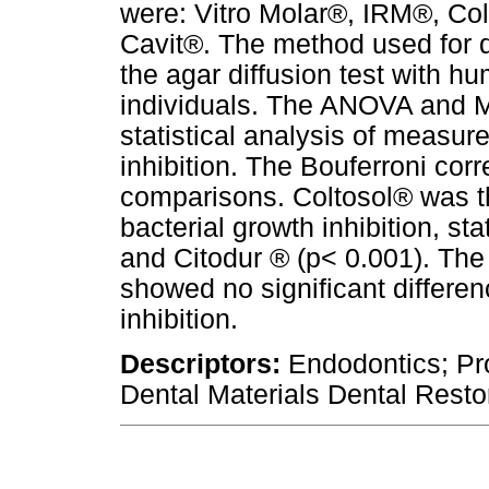
were: Vitro Molar®, IRM®, Co
Cavit®. The method used for d
the agar diffusion test with 
individuals. The ANOVA and M
statistical analysis of measur
inhibition. The Bouferroni corr
comparisons. Coltosol® was th
bacterial growth inhibition, st
and Citodur ® (p< 0.001). The
showed no significant differen
inhibition.
Descriptors:
Endodontics; Pro
Dental Materials Dental Resto