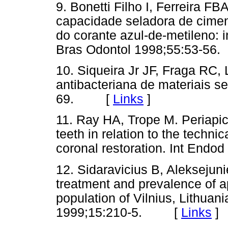
9. Bonetti Filho I, Ferreira F
capacidade seladora de ciment
do corante azul-de-metileno: 
Bras Odontol 1998;55:53-
10. Siqueira Jr JF, Fraga RC,
antibacteriana de materiais s
69. [
Links
]
11. Ray HA, Trope M. Periapica
teeth in relation to the technica
coronal restoration. Int En
12. Sidaravicius B, Aleksejun
treatment and prevalence of ap
population of Vilnius, Lithua
1999;15:210-5. [
Links
]