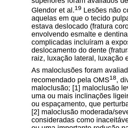
superiores foram avaliados de
19
Glendor et al.
Lesões não co
aquelas em que o tecido pulp
estava deslocado (fratura cor
envolvendo esmalte e dentina
complicadas incluíram a expos
deslocamento do dente (fratur
raiz, luxação lateral, luxação 
As maloclusões foram avaliad
18
recomendado pela OMS
, d
maloclusão; [1] maloclusão l
uma ou mais inclinações ligei
ou espaçamento, que perturba
[2] maloclusão moderada/seve
consideradas como inaceitávei
ou uma importante redução n