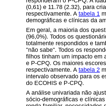
responderam o P-CPQ. A idade
(0,61) e 11.78 (2.32), para cr
respectivamente. A
tabela 1
mo
demográficas e clínicas da 
Em geral, a maioria dos quest
(96,0%). Todos os questioná
totalmente respondidos e tam
"não sabe". Todos os respon
filhos tinham um impacto e
e P-CPQ. Os maiores escore
respectivamente. A
tabela 2
mo
intervalo observado para os e
do ECOHIS e P-CPQ.
A análise univariada não aju
sócio-demográficas e clínicas 
renda familiar, necessidades 