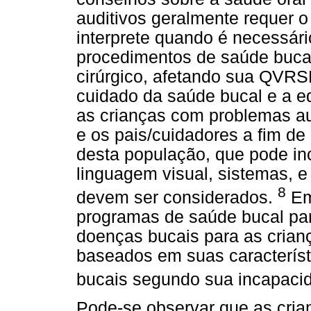
auditivos geralmente requer o
interprete quando é necessári
procedimentos de saúde bucal
cirúrgico, afetando sua QVRS
cuidado da saúde bucal e a 
as crianças com problemas au
e os pais/cuidadores a fim d
desta população, que pode inclu
linguagem visual, sistemas, e
8
devem ser considerados.
Em
programas de saúde bucal par
doenças bucais para as crian
baseados em suas característ
bucais segundo sua incapaci
Pode-se observar que as cri