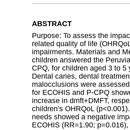
ABSTRACT
Purpose: To assess the impact 
related quality of life (OHRQoL
impairments. Materials and Me
children answered the Peruvi
CPQ, for children aged 3 to 5 
Dental caries, dental treatmen
malocclusions were assessed.
for ECOHIS and P-CPQ showed 
increase in dmft+DMFT, respec
children's OHRQoL (p<0.001). 
needs showed a negative impa
ECOHIS (RR=1.90; p=0.016), 