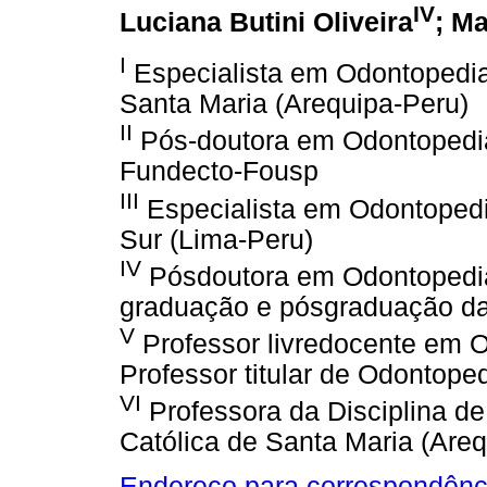
IV
Luciana Butini Oliveira
; M
I
Especialista em Odontopediat
Santa Maria (Arequipa-Peru)
II
Pós-doutora em Odontopediat
Fundecto-Fousp
III
Especialista em Odontopedia
Sur (Lima-Peru)
IV
Pósdoutora em Odontopediat
graduação e pósgraduação d
V
Professor livredocente em O
Professor titular de Odontope
VI
Professora da Disciplina de
Católica de Santa Maria (Are
Endereço para correspondênc