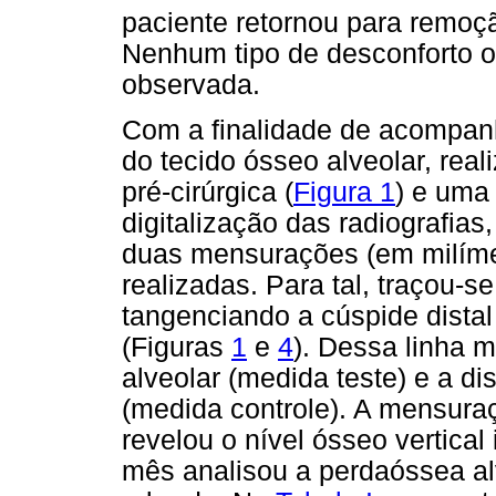
paciente retornou para remo
Nenhum tipo de desconforto o
observada.
Com a finalidade de acompan
do tecido ósseo alveolar, rea
pré-cirúrgica (
Figura 1
) e uma
digitalização das radiografia
duas mensurações (em milímet
realizadas. Para tal, traçou-s
tangenciando a cúspide distal 
(Figuras
1
e
4
). Dessa linha m
alveolar (medida teste) e a di
(medida controle). A mensuraç
revelou o nível ósseo vertical
mês analisou a perdaóssea alv