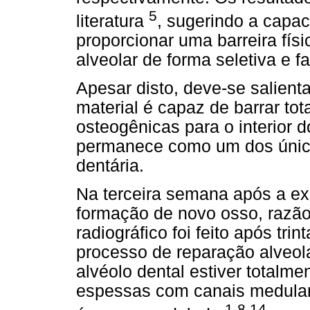
5
literatura
, sugerindo a cap
proporcionar uma barreira fís
alveolar de forma seletiva e 
Apesar disto, deve-se salien
material é capaz de barrar to
osteogênicas para o interior 
permanece como um dos únicos
dentária.
Na terceira semana após a ex
formação de novo osso, razão 
radiográfico foi feito após tri
processo de reparação alveol
alvéolo dental estiver totalm
espessas com canais medulare
1,8,14