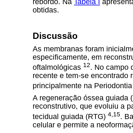
rebordo. Na
Tabela I
apresent
obtidas.
Discussão
As membranas foram inicialm
especificamente, em reconstr
12
oftalmológicas
. No campo d
recente e tem-se encontrado 
principalmente na Periodontia
A regeneração óssea guiada 
reconstrutivo, que evoluiu a p
4,15
tecidual guiada (RTG)
. B
celular e permite a neoforma