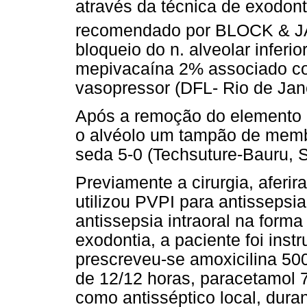
através da técnica de exodon
recomendado por BLOCK &
bloqueio do n. alveolar inferio
mepivacaína 2% associado c
vasopressor (DFL- Rio de Janei
Após a remoção do elemento d
o alvéolo um tampão de membr
seda 5-0 (Techsuture-Bauru, S
Previamente a cirurgia, aferi
utilizou PVPI para antissepsia
antissepsia intraoral na form
exodontia, a paciente foi inst
prescreveu-se amoxicilina 50
de 12/12 horas, paracetamol 7
como antisséptico local, dura