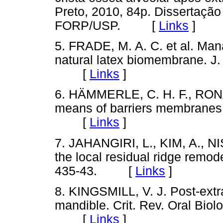
Preto, 2010, 84p. Dissertação
FORP/USP. [
Links
]
5. FRADE, M. A. C. et al. Man
natural latex biomembrane. J.
[
Links
]
6. HÄMMERLE, C. H. F., RONA
means of barriers membranes. 
[
Links
]
7. JAHANGIRI, L., KIM, A., NI
the local residual ridge remode
435-43. [
Links
]
8. KINGSMILL, V. J. Post-extr
mandible. Crit. Rev. Oral Biol
[
Links
]