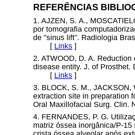
REFERÊNCIAS BIBLIO
1. AJZEN, S. A., MOSCATIELO, 
por tomografia computadoriza
de "sinus lift". Radiologia Bras
[
Links
]
2. ATWOOD, D. A. Reduction of
disease entity. J. of Prosthet.
[
Links
]
3. BLOCK, S. M., JACKSON, W.
extraction site in preparation 
Oral Maxillofacial Surg. Cli
4. FERNANDES, P. G. Utilizaç
matriz óssea inorgânica/P-15
crista óssea alveolar após ex