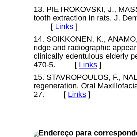
13. PIETROKOVSKI, J., MASS
tooth extraction in rats. J. De
[
Links
]
14. SOIKKONEN, K., ANAMO, A.
ridge and radiographic appeara
clinically edentulous elderly p
470-5. [
Links
]
15. STAVROPOULOS, F., NALE,
regeneration. Oral Maxillofacia
27. [
Links
]
Endereço para correspond