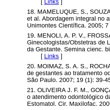
[
Links
]
18. MAMELUQUE, S., SOUZA 
et al. Abordagem integral no 
Unimontes Científica. 2005;
19. MENOLI, A. P. V., FROSSA
Ginecologistas/Obstetras de 
da Gestante. Semina cienc. bi
[
Links
]
20. MOIMAZ, S. A. S., ROCHA,
de gestantes ao tratamento od
São Paulo. 2007; 19 (1): 3
21. OLIVEIRA J. F. M., GONÇ
o atendimento odontológico da
Estomatol. Cir. Maxilofac. 