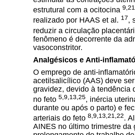
9,21
estrutural com a ocitocina
17
realizado por HAAS et al.
, 
reduzir a circulação placentár
fenômeno é decorrente da ad
vasoconstritor.
Analgésicos e Anti-inflamat
O emprego de anti-inflamatóri
acetilsalicílico (AAS) deve se
gravidez, devido à tendência
5,9,13,25
no feto
, inércia uteri
durante ou após o parto) e f
8,9,13,21,22
arteriais do feto
. A
AINES no último trimestre da 
prolongamento do trabalho de 