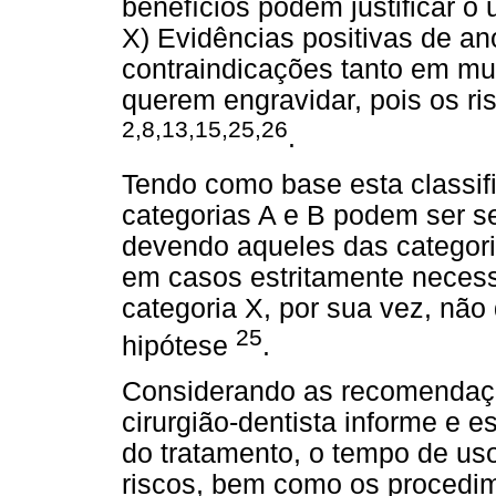
benefícios podem justificar o 
X) Evidências positivas de an
contraindicações tanto em mu
querem engravidar, pois os ri
2,8,13,15,25,26
.
Tendo como base esta classif
categorias A e B podem ser s
devendo aqueles das categori
em casos estritamente necess
categoria X, por sua vez, nã
25
hipótese
.
Considerando as recomendaç
cirurgião-dentista informe e e
do tratamento, o tempo de us
riscos, bem como os procedi