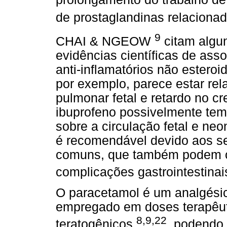
de prostaglandinas relaciona
9
CHAI & NGEOW
citam algu
evidências científicas de ass
anti-inflamatórios não esteroi
por exemplo, parece estar re
pulmonar fetal e retardo no c
ibuprofeno possivelmente tem
sobre a circulação fetal e n
é recomendável devido aos se
comuns, que também podem oc
complicações gastrointestina
O paracetamol é um analgésic
empregado em doses terapêuti
8,9,22
teratogênicos
, podendo