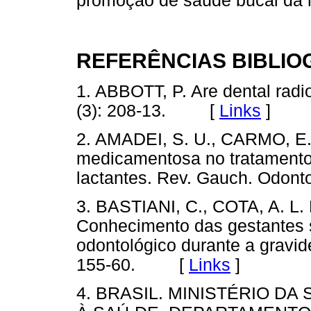
promoção de saúde bucal da m
REFERÊNCIAS BIBLIO
1. ABBOTT, P. Are dental radi
(3): 208-13. [
Links
]
2. AMADEI, S. U., CARMO, E. 
medicamentosa no tratamento 
lactantes. Rev. Gauch. Odon
3. BASTIANI, C., COTA, A. L.
Conhecimento das gestantes s
odontológico durante a gravide
155-60. [
Links
]
4. BRASIL. MINISTÉRIO D