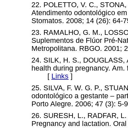
22. POLETTO, V. C., STONA, P
Atendimento odontológico em g
Stomatos. 2008; 14 (26): 
23. RAMALHO, G. M., LOSSO, 
Suplementos de Flúor Pré-Nat
Metropolitana. RBGO. 2001;
24. SILK, H. S., DOUGLASS, A
health during pregnancy. Am. 
[
Links
]
25. SILVA, F. W. G. P., STUAN
odontológico a gestante – part
Porto Alegre. 2006; 47 (3): 5-9
26. SURESH, L., RADFAR, L.
Pregnancy and lactation. Oral