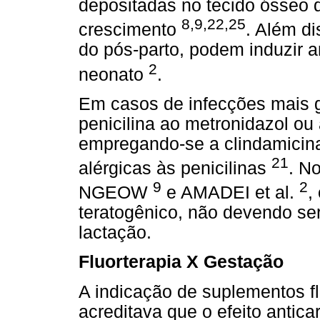
depositadas no tecido ósseo d
8,9,22,25
crescimento
. Além d
do pós-parto, podem induzir a
2
neonato
.
Em casos de infecções mais g
penicilina ao metronidazol ou
empregando-se a clindamicin
21
alérgicas às penicilinas
. N
9
2
NGEOW
e AMADEI et al.
,
teratogênico, não devendo se
lactação.
Fluorterapia X Gestação
A indicação de suplementos f
acreditava que o efeito antica