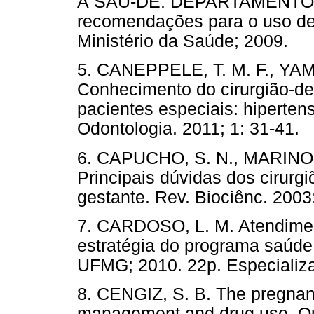
À SAÚ-DE. DEPARTAMENTO 
recomendações para o uso de f
Ministério da Saúde; 2009
5. CANEPPELE, T. M. F., YAM
Conhecimento do cirurgião-de
pacientes especiais: hiperten
Odontologia. 2011; 1: 31-
6. CAPUCHO, S. N., MARINO, A
Principais dúvidas dos cirurg
gestante. Rev. Biociênc. 20
7. CARDOSO, L. M. Atendimen
estratégia do programa saúde 
UFMG; 2010. 22p. Especia
8. CENGIZ, S. B. The pregnanc
management and drug use. Qui