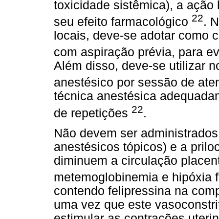
toxicidade sistêmica), a açã
22
seu efeito farmacológico
. 
locais, deve-se adotar como c
com aspiração prévia, para ev
Além disso, deve-se utilizar 
anestésico por sessão de at
técnica anestésica adequada
22
de repetições
.
Não devem ser administrados
anestésicos tópicos) e a pril
diminuem a circulação placent
metemoglobinemia e hipóxia f
contendo felipressina na comp
uma vez que este vasoconstri
estimular as contrações uter