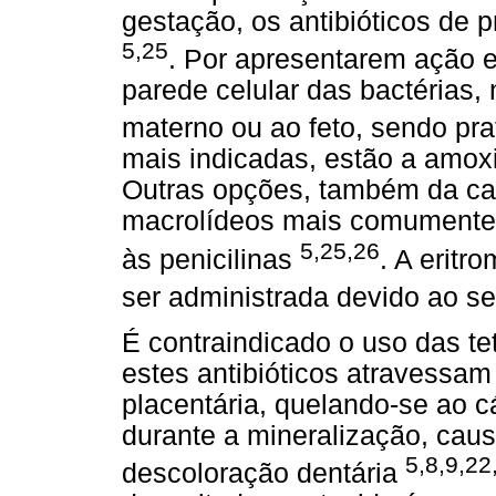
gestação, os antibióticos de p
5,25
. Por apresentarem ação e
parede celular das bactérias
materno ou ao feto, sendo pr
mais indicadas, estão a amoxic
Outras opções, também da cat
macrolídeos mais comumente
5,25,26
às penicilinas
. A eritr
ser administrada devido ao s
É contraindicado o uso das te
estes antibióticos atravessa
placentária, quelando-se ao cá
durante a mineralização, cau
5,8,9,22
descoloração dentária