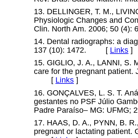
13. DELLINGER, T. M., LIVI
Physiologic Changes and Consi
Clin. North Am. 2006; 50 (4
14. Dental radiographs: a diag
137 (10): 1472. [
Links
]
15. GIGLIO, J. A., LANNI, S. M
care for the pregnant patient.
[
Links
]
16. GONÇALVES, L. S. T. Aná
gestantes no PSF Júlio Gamb
Padre Paraíso– MG: UFMG; 20
17. HAAS, D. A., PYNN, B. R.,
pregnant or lactating patient. 