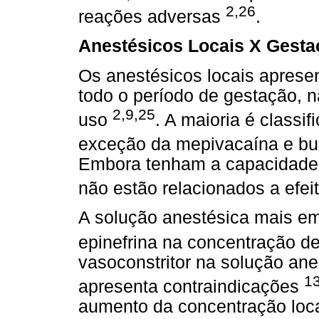
2,26
reações adversas
.
Anestésicos Locais X Gesta
Os anestésicos locais aprese
todo o período de gestação, 
2,9,25
uso
. A maioria é classi
exceção da mepivacaína e bu
Embora tenham a capacidade d
não estão relacionados a efei
A solução anestésica mais e
epinefrina na concentração d
vasoconstritor na solução an
13
apresenta contraindicações
aumento da concentração loca