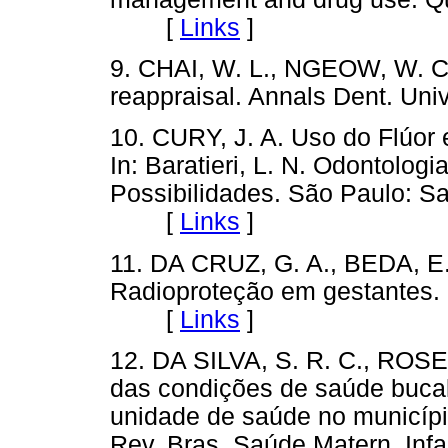
[
Links
]
9. CHAI, W. L., NGEOW, W. C. 
reappraisal. Annals Dent. U
10. CURY, J. A. Uso do Flúor
In: Baratieri, L. N. Odontolo
Possibilidades. São Paulo: Sa
[
Links
]
11. DA CRUZ, G. A., BEDA, E. 
Radioproteção em gestantes. 
[
Links
]
12. DA SILVA, S. R. C., ROSE
das condições de saúde buca
unidade de saúde no município
Rev. Bras. Saúde Matern. In