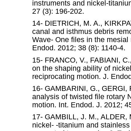
instruments and nickel-titani
27 (3): 196-202.
14- DIETRICH, M. A., KIRKPAT
canal and isthmus debris remov
Wave- One files in the mesial
Endod. 2012; 38 (8): 1140-4.
15- FRANCO, V., FABIANI, C., 
on the shaping ability of nicke
reciprocating motion. J. Endod
16- GAMBARINI, G., GERGI, R.
analysis of twisted file rotary
motion. Int. Endod. J. 2012; 45
17- GAMBILL, J. M., ALDER, 
nickel- -titanium and stainless