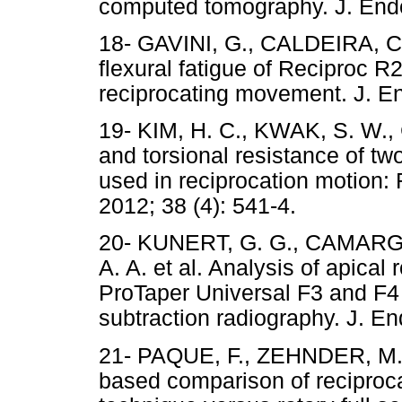
computed tomography. J. Endo
18- GAVINI, G., CALDEIRA, C.
flexural fatigue of Reciproc R
reciprocating movement. J. En
19- KIM, H. C., KWAK, S. W., 
and torsional resistance of tw
used in reciprocation motion
2012; 38 (4): 541-4.
20- KUNERT, G. G., CAMAR
A. A. et al. Analysis of apical
ProTaper Universal F3 and F4 
subtraction radiography. J. En
21- PAQUE, F., ZEHNDER, M.
based comparison of reciproca