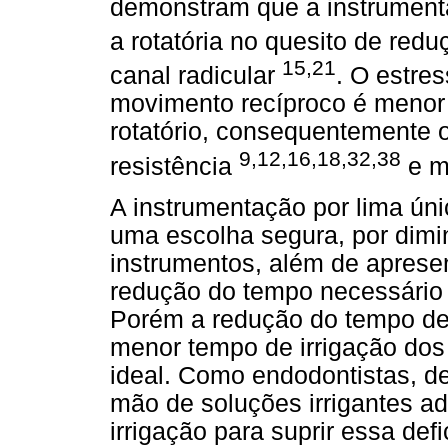
demonstram que a instrumenta
a rotatória no quesito de red
15,21
canal radicular
. O estre
movimento recíproco é menor
rotatório, consequentemente 
9,12,16,18,32,38
resistência
e ma
A instrumentação por lima ún
uma escolha segura, por dimi
instrumentos, além de apres
redução do tempo necessário 
Porém a redução do tempo de
menor tempo de irrigação dos 
ideal. Como endodontistas, de
mão de soluções irrigantes a
irrigação para suprir essa def