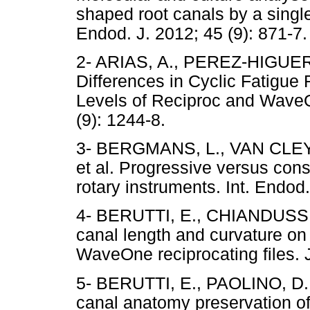
shaped root canals by a single-
Endod. J. 2012; 45 (9): 87
2- ARIAS, A., PEREZ-HIGUER
Differences in Cyclic Fatigue
Levels of Reciproc and WaveO
(9): 1244-8.
3- BERGMANS, L., VAN CLE
et al. Progressive versus cons
rotary instruments. Int. Endod.
4- BERUTTI, E., CHIANDUSSI, 
canal length and curvature on 
WaveOne reciprocating files. 
5- BERUTTI, E., PAOLINO, D. 
canal anatomy preservation of