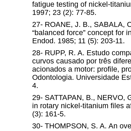
fatigue testing of nickel-tita
1997; 23 (2): 77-85.
27- ROANE, J. B., SABALA, 
“balanced force” concept for i
Endod. 1985; 11 (5): 203-11.
28- RUPP, R. A. Estudo compa
curvos causado por três dife
acionados a motor: profile, p
Odontologia. Universidade Est
4.
29- SATTAPAN, B., NERVO, G. 
in rotary nickel-titanium files 
(3): 161-5.
30- THOMPSON, S. A. An overv