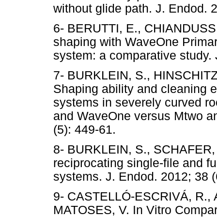
without glide path. J. Endod. 2
6- BERUTTI, E., CHIANDUSSI, 
shaping with WaveOne Primary
system: a comparative study. 
7- BURKLEIN, S., HINSCHITZ
Shaping ability and cleaning ef
systems in severely curved roo
and WaveOne versus Mtwo and 
(5): 449-61.
8- BURKLEIN, S., SCHAFER, E.
reciprocating single-file and f
systems. J. Endod. 2012; 38 (
9- CASTELLÓ-ESCRIVÁ, R.,
MATOSES, V. In Vitro Compari