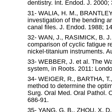
dentistry. Int. Endod. J. 2000;
31- WALIA, H. M., BRANTLEY, 
investigation of the bending an
canal files. J. Endod. 1988; 14
32- WAN, J., RASIMICK, B. J.,
comparison of cyclic fatigue r
nickel-titanium instruments. A
33- WEBBER, J. et al. The Wav
system, in Roots. 2011: Londo
34- WEIGER, R., BARTHA, T., 
method to determine the optima
Surg. Oral Med. Oral Pathol. O
686-91.
35- YANG, G. B., ZHOU, X. D.,