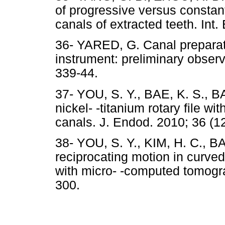
of progressive versus constant
canals of extracted teeth. Int.
36- YARED, G. Canal preparati
instrument: preliminary observa
339-44.
37- YOU, S. Y., BAE, K. S., BA
nickel- -titanium rotary file wi
canals. J. Endod. 2010; 36 (12
38- YOU, S. Y., KIM, H. C., BAE
reciprocating motion in curve
with micro- -computed tomogra
300.