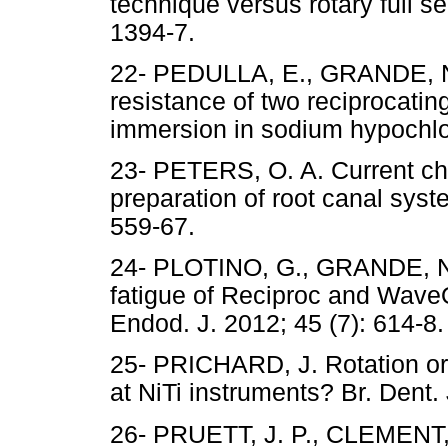
technique versus rotary full s
1394-7.
22- PEDULLA, E., GRANDE, N.
resistance of two reciprocating
immersion in sodium hypochlor
23- PETERS, O. A. Current ch
preparation of root canal syst
559-67.
24- PLOTINO, G., GRANDE, N. 
fatigue of Reciproc and WaveO
Endod. J. 2012; 45 (7): 614-8.
25- PRICHARD, J. Rotation or 
at NiTi instruments? Br. Dent. 
26- PRUETT, J. P., CLEMENT, 