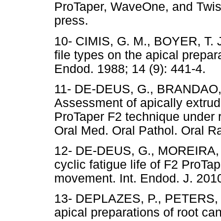
ProTaper, WaveOne, and Twiste
press.
10- CIMIS, G. M., BOYER, T. J
file types on the apical prepa
Endod. 1988; 14 (9): 441-4.
11- DE-DEUS, G., BRANDAO, M
Assessment of apically extrud
ProTaper F2 technique under 
Oral Med. Oral Pathol. Oral Ra
12- DE-DEUS, G., MOREIRA, E.
cyclic fatigue life of F2 ProTa
movement. Int. Endod. J. 2010
13- DEPLAZES, P., PETERS,
apical preparations of root ca