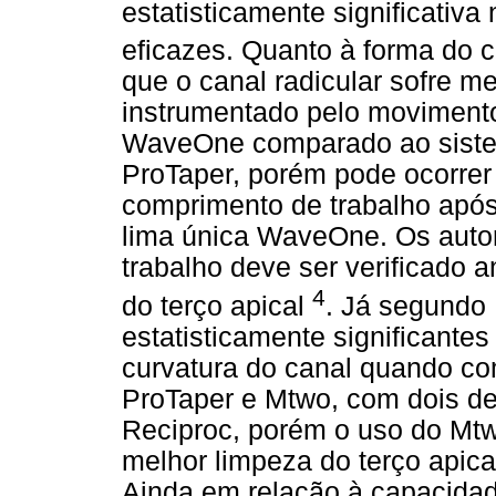
estatisticamente significativ
eficazes. Quanto à forma do 
que o canal radicular sofre m
instrumentado pelo movimento
WaveOne comparado ao
sist
ProTaper, porém pode ocorrer 
comprimento de trabalho após
lima única WaveOne. Os auto
trabalho deve ser verificado a
4
do terço apical
. Já segundo
estatisticamente significant
curvatura do canal quando co
ProTaper e Mtwo, com dois d
Reciproc, porém o uso do Mt
melhor limpeza do terço apica
Ainda em relação à capacidad