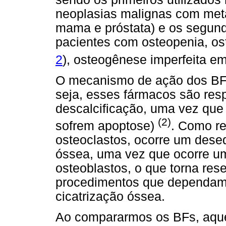
neoplasias malignas com met
mama e próstata) e os segund
pacientes com osteopenia, os
2
), osteogênese imperfeita e
O mecanismo de ação dos BFs
seja, esses fármacos são resp
descalcificação, uma vez que 
(2)
sofrem apoptose)
. Como re
osteoclastos, ocorre um dese
óssea, uma vez que ocorre u
osteoblastos, o que torna res
procedimentos que dependam
cicatrização óssea.
Ao compararmos os BFs, aque