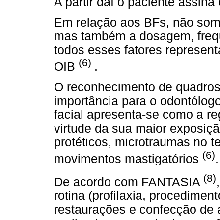
A partir daí o paciente assina 
Em relação aos BFs, não some
mas também a dosagem, frequ
todos esses fatores represen
(6)
OIB
.
O reconhecimento de quadros
importância para o odontólog
facial apresenta-se como a 
virtude da sua maior exposiçã
protéticos, microtraumas no t
(6)
movimentos mastigatórios
.
(8)
De acordo com FANTASIA
rotina (profilaxia, procedimen
restaurações e confecção de 