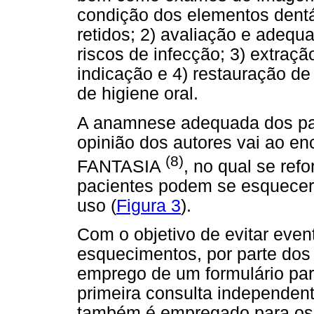
condição dos elementos dent
retidos; 2) avaliação e adequ
riscos de infecção; 3) extraç
indicação e 4) restauração de
de higiene oral.
A anamnese adequada dos pac
opinião dos autores vai ao en
(8)
FANTASIA
, no qual se ref
pacientes podem se esquecer 
uso (
Figura 3
).
Com o objetivo de evitar even
esquecimentos, por parte dos
emprego de um formulário par
primeira consulta independente
também é empregado para os 