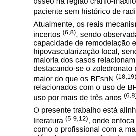
ósseo na região crânio-maxilo
paciente sem histórico de rad
Atualmente, os reais mecani
(6,8)
incertos
, sendo observad
capacidade de remodelação e
hipovascularização local, sen
maioria dos casos relaciona
destacando-se o zoledronato 
(18,19
maior do que os BFsnN
relacionados com o uso de BF
(6,8
uso por mais de três anos
O presente trabalho está ali
(5-9,12)
literatura
, onde enfoca 
como o profissional com a mai