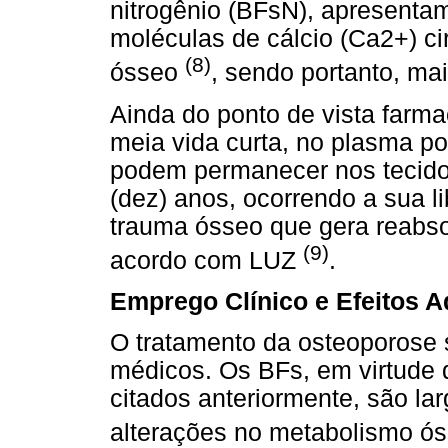
nitrogênio (BFsN), apresenta
moléculas de cálcio (Ca2+) ci
(8)
ósseo
, sendo portanto, mai
Ainda do ponto de vista farm
meia vida curta, no plasma 
podem permanecer nos tecid
(dez) anos, ocorrendo a sua 
trauma ósseo que gera reabs
(9)
acordo com LUZ
.
Emprego Clínico e Efeitos 
O tratamento da osteoporose
médicos. Os BFs, em virtude
citados anteriormente, são la
alterações no metabolismo ó