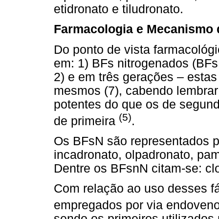
etidronato e tiludronato.
Farmacologia e Mecanismo 
Do ponto de vista farmacológ
em: 1) BFs nitrogenados (BFs
2) e em três gerações – esta
mesmos (7), cabendo lembrar 
potentes do que os de segund
(5)
de primeira
.
Os BFsN são representados po
incadronato, olpadronato, pam
Dentre os BFsnN citam-se: clod
Com relação ao uso desses f
empregados por via endovenos
sendo os primeiros utilizados