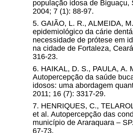
população idosa de Biguaçu, 
2004; 7 (1): 88-97.
5. GAIÃO, L. R., ALMEIDA, M.
epidemiológico da cárie dentá
necessidade de prótese em id
na cidade de Fortaleza, Ceará
316-23.
6. HAIKAL, D. S., PAULA, A. M
Autopercepção da saúde bucal
idosos: uma abordagem quanti-
2011; 16 (7): 3317-29.
7. HENRIQUES, C., TELAROLL
et al. Autopercepção das con
município de Araraquara – SP.
67-73.