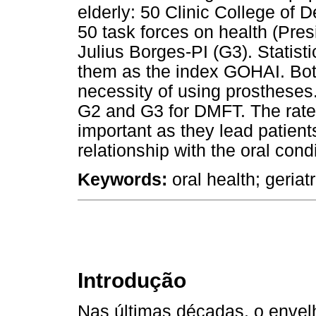
elderly: 50 Clinic College of 
50 task forces on health (Pre
Julius Borges-PI (G3). Statist
them as the index GOHAI. Both
necessity of using prostheses
G2 and G3 for DMFT. The rates 
important as they lead patien
relationship with the oral cond
Keywords:
oral health; geriatr
Introdução
Nas últimas décadas, o envel