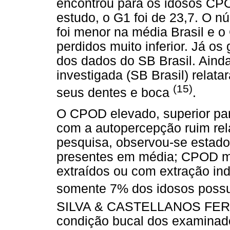
encontrou para os idosos CP
estudo, o G1 foi de 23,7. O n
foi menor na média Brasil e 
perdidos muito inferior. Já 
dos dados do SB Brasil. Aind
investigada (SB Brasil) relata
(15)
seus dentes e boca
.
O CPOD elevado, superior par
com a autopercepção ruim rel
pesquisa, observou-se estado c
presentes em média; CPOD m
extraídos ou com extração in
somente 7% dos idosos possu
SILVA & CASTELLANOS F
condição bucal dos examinado