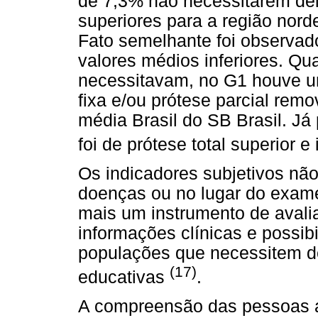
de 7,3% não necessitarem del
superiores para a região nor
Fato semelhante foi observad
valores médios inferiores. Qu
necessitavam, no G1 houve u
fixa e/ou prótese parcial rem
média Brasil do SB Brasil. J
foi de prótese total superior e 
Os indicadores subjetivos nã
doenças ou no lugar do exam
mais um instrumento de aval
informações clínicas e possibi
populações que necessitem de
(17)
educativas
.
A compreensão das pessoas a