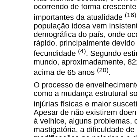
ocorrendo de forma crescent
(16)
importantes da atualidade
população idosa vem insisten
demográfica do país, onde oc
rápido, principalmente devido
(4)
fecundidade
. Segundo esti
mundo, aproximadamente, 822
(20)
acima de 65 anos
.
O processo de envelheciment
como a mudança estrutural sof
injúrias físicas e maior susc
Apesar de não existirem doen
à velhice, alguns problemas,
mastigatória, a dificuldade de