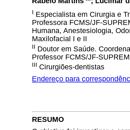
Rabelo Martins
; Lucimar 
I
Especialista em Cirurgia e T
Professora FCMS/JF-SUPREMA
Humana, Anestesiologia, Odont
Maxilofacial I e II
II
Doutor em Saúde. Coordenad
Professor FCMS/JF-SUPREMA d
III
Cirurgiões-dentistas
Endereço para correspondênc
RESUMO