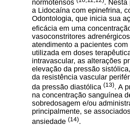
normotensos
. Nesta
a Lidocaína com epinefrina, 
Odontologia, que inicia sua a
eficácia em uma concentraç
vasoconstritores adrenérgicos
atendimento a pacientes com 
utilizada em doses terapêutic
intravascular, as alterações 
elevação da pressão sistóli
da resistência vascular perif
(13)
da pressão diastólica
. A 
na concentração sanguínea d
sobredosagem e/ou administra
principalmente, se associado
(14)
ansiedade
.