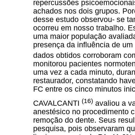
repercussões psicoemociona
achados nos dois grupos. Poré
desse estudo observou- se 
ocorreu em nosso trabalho. E
uma maior população avaliada
presença da influência de um 
dados obtidos corroboram c
monitorou pacientes normoten
uma vez a cada minuto, durant
restaurador, constatando have
FC entre os cinco minutos inic
(16)
CAVALCANTI
avaliou a v
anestésico no procedimento c
remoção do dente. Seus resu
pesquisa, pois observaram q