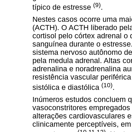
(9)
típico de estresse
.
Nestes casos ocorre uma maio
(ACTH). O ACTH liberado pela
cortisol pelo córtex adrenal 
sanguínea durante o estresse
sistema nervoso autônomo de
pela medula adrenal. Altas c
adrenalina e noradrenalina a
resistência vascular periféri
(10)
sistólica e diastólica
.
Inúmeros estudos concluem q
vasoconstritores empregados
alterações cardiovasculares e
clinicamente perceptíveis, em
(10,11,12)