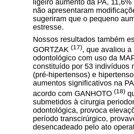
ligeiro aumento da PA, 11,6%
não apresentaram modificaçõe
sugeriram que o pequeno aum
estresse.
Nossos resultados também es
(17)
GORTZAK
, que avaliou a
odontológico com uso da MA
constituído por 53 indivíduos 
(pré-hipertensos) e hipertens
aumentos significativos na 
(18)
acordo com GANHOTO
qu
submetidos à cirurgia periodo
odontológica, provoca elevaçõ
período transcirúrgico, prova
desencadeado pelo ato operat