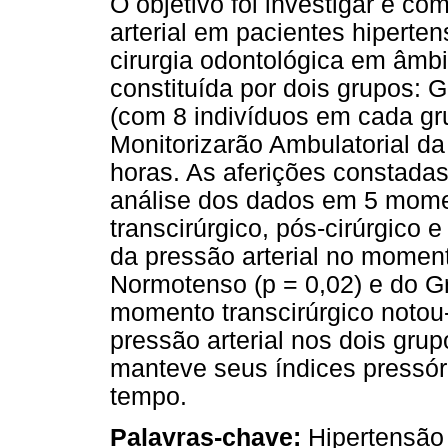
O objetivo foi investigar e c
arterial em pacientes hipert
cirurgia odontológica em âmbi
constituída por dois grupos:
(com 8 indivíduos em cada gr
Monitorizarão Ambulatorial da
horas. As aferições constada
análise dos dados em 5 momen
transcirúrgico, pós-cirúrgico e
da pressão arterial no moment
Normotenso (p = 0,02) e do Gr
momento transcirúrgico notou-
pressão arterial nos dois grup
manteve seus índices pressór
tempo.
Palavras-chave:
Hipertensão 