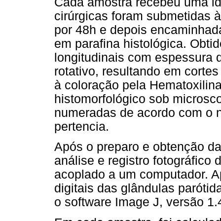
Cada amostra recebeu uma ide
cirúrgicas foram submetidas 
por 48h e depois encaminhad
em parafina histológica. Obtid
longitudinais com espessura
rotativo, resultando em cort
à coloração pela Hematoxilina
histomorfológico sob microsco
numeradas de acordo com o n
pertencia.
Após o preparo e obtenção das
análise e registro fotográfic
acoplado a um computador. Ap
digitais das glândulas paróti
o software Image J, versão 1.