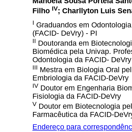
Manoela Sousa Portela San
IV
Filho
; Charllyton Luis Se
I
Graduandos em Odontologia d
(FACID- DeVry) - PI
II
Doutoranda em Biotecnologi
Biomédica pela Univap. Profe
Odontologia da FACID- DeVry
III
Mestra em Biologia Oral pel
Embriologia da FACID-DeVry
IV
Doutor em Engenharia Biomé
Fisiologia da FACID-DeVry
V
Doutor em Biotecnologia pe
Farmacêutica da FACID-DeVr
Endereço para correspondênc