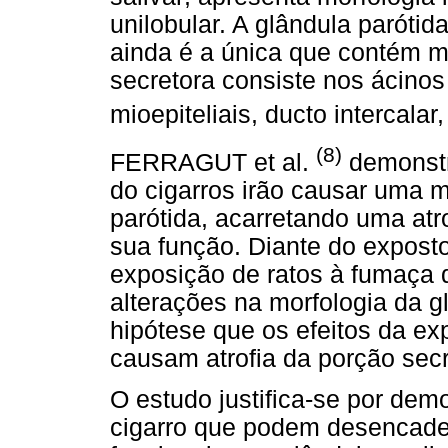
unilobular. A glândula paróti
ainda é a única que contém mu
secretora consiste nos ácino
mioepiteliais, ducto intercalar
(8)
FERRAGUT et al.
demonstr
do cigarros irão causar uma 
parótida, acarretando uma atr
sua função. Diante do exposto
exposição de ratos à fumaça 
alterações na morfologia da 
hipótese que os efeitos da ex
causam atrofia da porção secr
O estudo justifica-se por dem
cigarro que podem desencadea