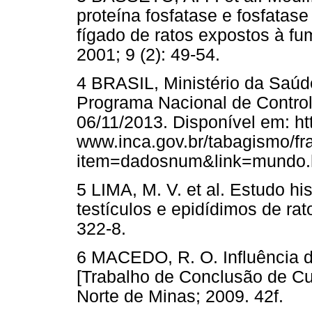
proteína fosfatase e fosfatas
fígado de ratos expostos à fu
2001; 9 (2): 49-54.
4 BRASIL, Ministério da Saúde
Programa Nacional de Contro
06/11/2013. Disponível em: htt
www.inca.gov.br/tabagismo/f
item=dadosnum&link=mundo.
5 LIMA, M. V. et al. Estudo hi
testículos e epidídimos de rat
322-8.
6 MACEDO, R. O. Influência d
[Trabalho de Conclusão de Cu
Norte de Minas; 2009. 42f.