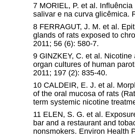
7 MORIEL, P. et al. Influênci
salivar e na curva glicêmica. 
8 FERRAGUT, J. M. et al. Epith
glands of rats exposed to chro
2011; 56 (6): 580-7.
9 GINZKEY, C. et al. Nicotine
organ cultures of human paroti
2011; 197 (2): 835-40.
10 CALDEIR, E. J. et al. Morph
of the oral mucosa of rats (Ra
term systemic nicotine treatme
11 ELEN, S. G. et al. Exposu
bar and a restaurant and toba
nonsmokers. Environ Health Pe