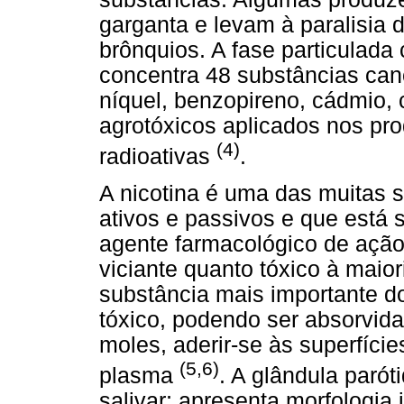
garganta e levam à paralisia 
brônquios. A fase particulada 
concentra 48 substâncias canc
níquel, benzopireno, cádmio,
agrotóxicos aplicados nos pro
(4)
radioativas
.
A nicotina é uma das muitas 
ativos e passivos e que está
agente farmacológico de ação
viciante quanto tóxico à maio
substância mais importante d
tóxico, podendo ser absorvida
moles, aderir-se às superfície
(5,6)
plasma
. A glândula parót
salivar; apresenta morfologia 