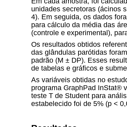
Em cada amostra, foi calcula
unidades secretoras (ácinos s
4). Em seguida, os dados for
para cálculo da média das ár
(controle e experimental), pa
Os resultados obtidos referen
das glândulas parótidas fora
padrão (M ± DP). Esses resul
de tabelas e gráficos e submet
As variáveis obtidas no estud
programa GraphPad InStat® ve
teste T de Student para anális
estabelecido foi de 5% (p < 0,