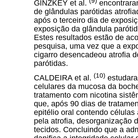
(9)
GINZKEY et al.
encontraram
de glândulas parótidas atrofia
após o terceiro dia de expos
exposição da glândula paróti
Estes resultados estão de ac
pesquisa, uma vez que a exp
cigarro desencadeou atrofia 
parótidas.
(10)
CALDEIRA et al.
estudara
celulares da mucosa da boch
tratamento com nicotina sist
que, após 90 dias de tratame
epitélio oral contendo células
pela atrofia, desorganização
tecidos. Concluindo que a adm