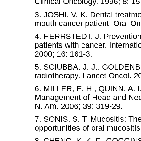
Clinical Oncology. 1996; 8: 15
3. JOSHI, V. K. Dental treat
mouth cancer patient. Oral On
4. HERRSTEDT, J. Prevention
patients with cancer. Internati
2000; 16: 161-3.
5. SCIUBBA, J. J., GOLDENBE
radiotherapy. Lancet Oncol. 2
6. MILLER, E. H., QUINN, A. I
Management of Head and Neck 
N. Am. 2006; 39: 319-29.
7. SONIS, S. T. Mucositis: Th
opportunities of oral mucositi
8. CHENG, K. K. F., GOGGINS, 