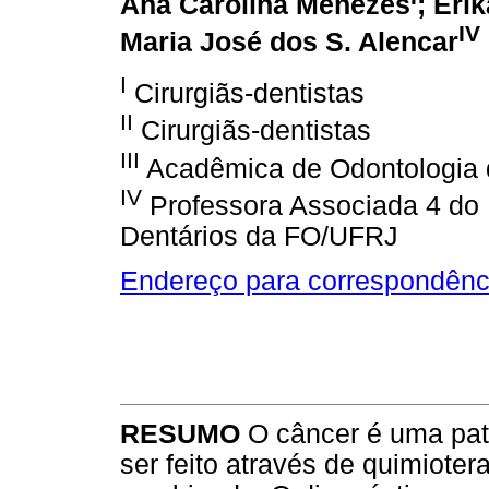
Ana Carolina Menezes
; Éri
IV
Maria José dos S. Alencar
I
Cirurgiãs-dentistas
II
Cirurgiãs-dentistas
III
Acadêmica de Odontologia
IV
Professora Associada 4 do 
Dentários da FO/UFRJ
Endereço para correspondênc
RESUMO
O câncer é uma pato
ser feito através de quimioter