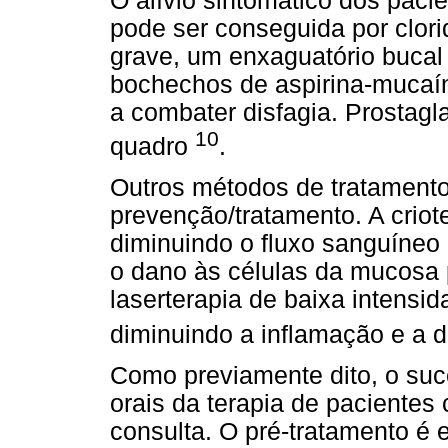
O alívio sintomático dos pac
pode ser conseguida por clor
grave, um enxaguatório bucal 
bochechos de aspirina-mucaín
a combater disfagia. Prostag
10
quadro
.
Outros métodos de tratamento
prevenção/tratamento. A criot
diminuindo o fluxo sanguíneo
o dano às células da mucosa 
laserterapia de baixa intensi
diminuindo a inflamação e a
Como previamente dito, o su
orais da terapia de paciente
consulta. O pré-tratamento é