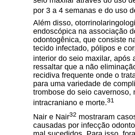
seio maxilar através do uso de
por 3 a 4 semanas e do uso d
Além disso, otorrinolaringolog
endoscópica na associação do
odontogênica, que consiste n
tecido infectado, pólipos e c
interior do seio maxilar, após
ressaltar que a não eliminaçã
recidiva frequente onde o tra
para uma variedade de complic
trombose do seio cavernoso, 
31
intracraniano e morte.
32
Nair e Nair
mostraram casos 
causadas por infecção odont
mal sucedidos. Para isso, for