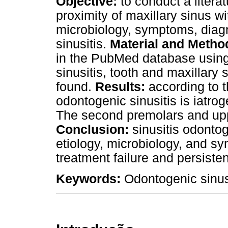
Objective:
to conduct a liter
proximity of maxillary sinus wi
microbiology, symptoms, diag
sinusitis.
Material and Metho
in the PubMed database using
sinusitis, tooth and maxillary s
found.
Results:
according to t
odontogenic sinusitis is iatrog
The second premolars and uppe
Conclusion:
sinusitis odontog
etiology, microbiology, and s
treatment failure and persist
Keywords:
Odontogenic sinusi