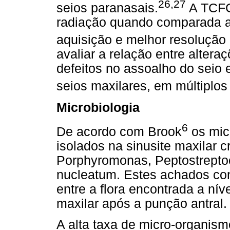
26,27
seios paranasais.
A TCFC
radiação quando comparada a
aquisição e melhor resolução
avaliar a relação entre alter
defeitos no assoalho do seio 
seios maxilares, em múltiplos
Microbiologia
6
De acordo com Brook
os mic
isolados na sinusite maxilar c
Porphyromonas, Peptostrepto
nucleatum. Estes achados co
entre a flora encontrada a nív
maxilar após a punção antral.
A alta taxa de micro-organism