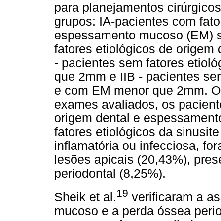
para planejamentos cirúrgico
grupos: IA-pacientes com fato
espessamento mucoso (EM) su
fatores etiológicos de orige
- pacientes sem fatores etiol
que 2mm e IIB - pacientes sem
e com EM menor que 2mm. O
exames avaliados, os paciente
origem dental e espessament
fatores etiológicos da sinusit
inflamatória ou infecciosa, f
lesões apicais (20,43%), pre
periodontal (8,25%).
19
Sheik et al.
verificaram a a
mucoso e a perda óssea period