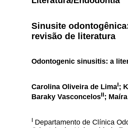
Literatura/Endodontia
Sinusite odontogênica
revisão de literatura
Odontogenic sinusitis: a lite
I
Carolina Oliveira de Lima
; 
II
Baraky Vasconcelos
; Maír
I
Departamento de Clínica Odo