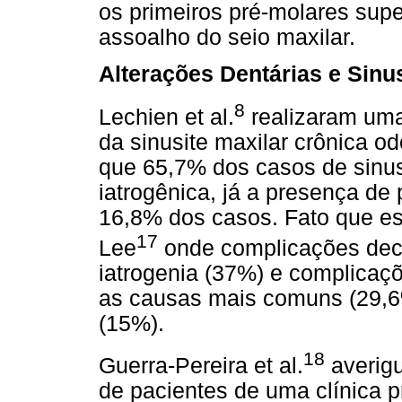
os primeiros pré-molares sup
assoalho do seio maxilar.
Alterações Dentárias e Sinu
8
Lechien et al.
realizaram uma
da sinusite maxilar crônica o
que 65,7% dos casos de sinus
iatrogênica, já a presença de 
16,8% dos casos. Fato que es
17
Lee
onde complicações deco
iatrogenia (37%) e complicaç
as causas mais comuns (29,6%
(15%).
18
Guerra-Pereira et al.
averig
de pacientes de uma clínica 