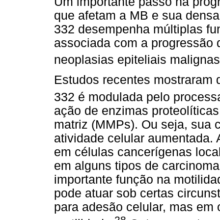
Um importante passo na progr
que afetam a MB e sua densa 
332 desempenha múltiplas fun
associada com a progressão 
neoplasias epiteliais malignas
Estudos recentes mostraram qu
332 é modulada pelo process
ação de enzimas proteolítica
matriz (MMPs). Ou seja, sua 
atividade celular aumentada.
em células cancerígenas loca
em alguns tipos de carcinoma
importante função na motilidad
pode atuar sob certas circun
para adesão celular, mas em 
28