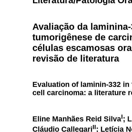
Literatura/Patologia Ora
Avaliação da laminina-
tumorigênese de carc
células escamosas ora
revisão de literatura
Evaluation of laminin-332 i
cell carcinoma: a literature 
I
Eline Manhães Reid Silva
; 
II
Cláudio Callegari
;
Letícia 