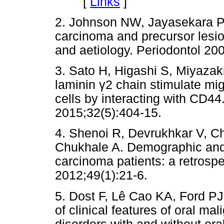
[
Links
]
2. Johnson NW, Jayasekara P
carcinoma and precursor lesio
and aetiology. Periodontol 20
3. Sato H, Higashi S, Miyazak
laminin γ2 chain stimulate mig
cells by interacting with CD44
2015;32(5):404-15.
4. Shenoi R, Devrukhkar V, C
Chukhale A. Demographic and c
carcinoma patients: a retrospe
2012;49(1):21-6.
5. Dost F, Lê Cao KA, Ford PJ
of clinical features of oral ma