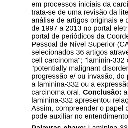
em processos iniciais da car
trata-se de uma revisão da lite
análise de artigos originais e
de 1997 a 2013 no portal ele
portal de periódicos da Coor
Pessoal de Nível Superior (
selecionados 36 artigos atrav
cell carcinoma"; "laminin-332 o
"potentially malignant disord
progressão e/ ou invasão, do
a laminina-332 ou a expressão
carcinoma oral.
Conclusão:
a
laminina-332 apresentou rela
Assim, compreender o papel d
pode auxiliar no entendiment
Palavras-chave:
Laminina-33