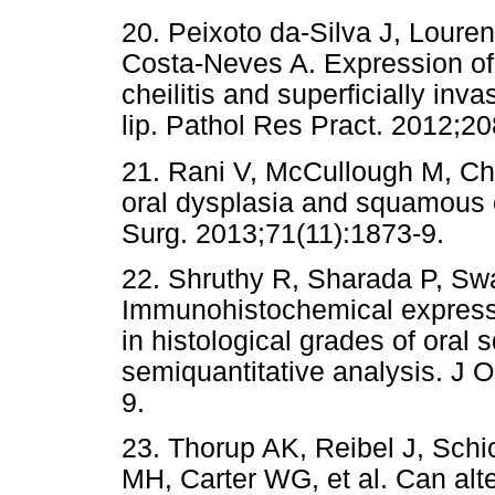
20. Peixoto da-Silva J, Loure
Costa-Neves A. Expression of l
cheilitis and superficially in
lip. Pathol Res Pract. 2012;2
21. Rani V, McCullough M, Ch
oral dysplasia and squamous c
Surg. 2013;71(11):1873-9.
22. Shruthy R, Sharada P, S
Immunohistochemical express
in histological grades of oral
semiquantitative analysis. J O
9.
23. Thorup AK, Reibel J, Schi
MH, Carter WG, et al. Can alte