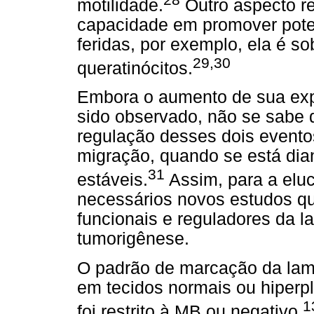
motilidade.
Outro aspecto re
capacidade em promover poten
feridas, por exemplo, ela é s
29,30
queratinócitos.
Embora o aumento de sua exp
sido observado, não se sabe 
regulação desses dois evento
migração, quando se está dia
31
estáveis.
Assim, para a elu
necessários novos estudos q
funcionais e reguladores da l
tumorigênese.
O padrão de marcação da lam
em tecidos normais ou hiperp
1
foi restrito à MB ou negativo,