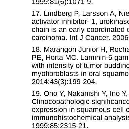
1999;81(6):1071-9.
17. Lindberg P, Larsson A, N
activator inhibitor- 1, urokin
chain is an early coordinated 
carcinoma. Int J Cancer. 2006
18. Marangon Junior H, Rocha
PE, Horta MC. Laminin-5 gamm
with intensity of tumor buddin
myofibroblasts in oral squamo
2014;43(3):199-204.
19. Ono Y, Nakanishi Y, Ino Y,
Clinocopathologic significan
expression in squamous cell c
immunohistochemical analysis
1999;85:2315-21.