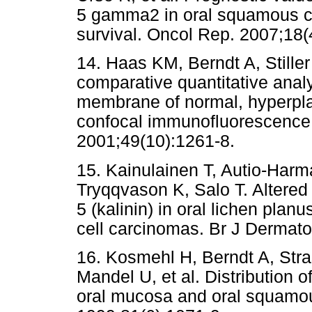
5 gamma2 in oral squamous cel
survival. Oncol Rep. 2007;18(
14. Haas KM, Berndt A, Stille
comparative quantitative anal
membrane of normal, hyperpla
confocal immunofluorescence
2001;49(10):1261-8.
15. Kainulainen T, Autio-Harm
Tryqqvason K, Salo T. Altered 
5 (kalinin) in oral lichen pla
cell carcinomas. Br J Dermato
16. Kosmehl H, Berndt A, Stra
Mandel U, et al. Distribution o
oral mucosa and oral squamou