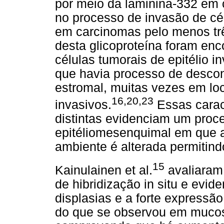
por meio da laminina-332 em
no processo de invasão de cél
em carcinomas pelo menos trê
desta glicoproteína foram enc
células tumorais de epitélio 
que havia processo de desco
estromal, muitas vezes em loc
16,20,23
invasivos.
Essas carac
distintas evidenciam um proc
epitéliomesenquimal em que a 
ambiente é alterada permitind
15
Kainulainen et al.
avaliaram
de hibridização in situ e ev
displasias e a forte expressã
do que se observou em mucos