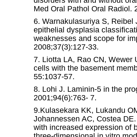
disorders with and without oral
Med Oral Pathol Oral Radiol. 
6. Warnakulasuriya S, Reibel 
epithelial dysplasia classificat
weaknesses and scope for imp
2008;37(3):127-33.
7. Liotta LA, Rao CN, Wewer U
cells with the basement mem
55:1037-57.
8. Lohi J. Laminin-5 in the pr
2001;94(6):763- 7.
9.Kulasekara KK, Lukandu OM
Johannessen AC, Costea DE. 
with increased expression of
three-dimensional in vitro mo