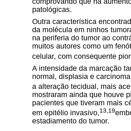
comprovando que há aumento 
patológicas.
Outra característica encontr
da molécula em ninhos tumora
na periferia do tumor ao cont
muitos autores como um fenót
celular, com consequente pior
A intensidade da marcação t
normal, displasia e carcinom
a alteração tecidual, mais ac
mostraram ainda que houve pi
pacientes que tiveram mais c
13,19
em epitélio invasivo,
embo
estadiamento do tumor.