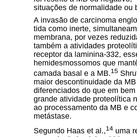
situações de normalidade ou 
A invasão de carcinoma engl
tida como inerte, simultanea
membrana, por vezes reduzida
também a atividades proteolíti
receptor da laminina-332, ess
hemidesmossomos que mantêm 
15
camada basal e a MB.
Shrut
maior descontinuidade da M
diferenciados do que em bem 
grande atividade proteolítica
ao processamento da MB e c
metástase.
14
Segundo Haas et al.,
uma re