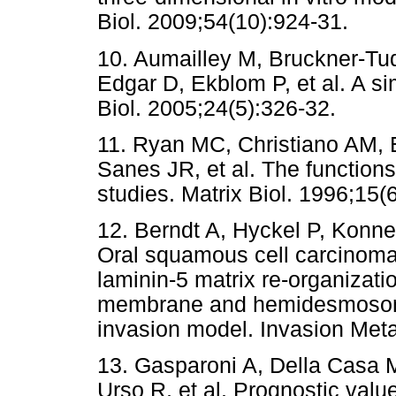
Biol. 2009;54(10):924-31.
10. Aumailley M, Bruckner-T
Edgar D, Ekblom P, et al. A si
Biol. 2005;24(5):326-32.
11. Ryan MC, Christiano AM, 
Sanes JR, et al. The functions
studies. Matrix Biol. 1996;15(
12. Berndt A, Hyckel P, Konn
Oral squamous cell carcinoma 
laminin-5 matrix re-organizat
membrane and hemidesmosome 
invasion model. Invasion Meta
13. Gasparoni A, Della Casa M,
Urso R, et al. Prognostic value