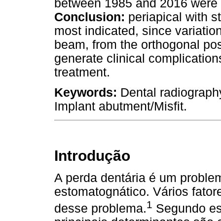
between 1985 and 2016 were ke
Conclusion:
periapical with s
most indicated, since variation
beam, from the orthogonal pos
generate clinical complication
treatment.
Keywords:
Dental radiography
Implant abutment/Misfit.
Introdução
A perda dentária é um proble
estomatognático. Vários fato
1
desse problema.
Segundo est