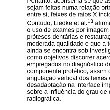
Portanto, aconselha-se que as
sejam feitas numa relação ort
entre si, feixes de raios X in
13
Contudo, Liedke et al.
afirm
o uso de exames por imagem
próteses dentárias e restaura
moderada qualidade e que a té
ainda se encontra sob invest
como objetivos discorrer ac
empregados no diagnóstico de
componente protético, assim c
angulação vertical dos feixes 
desadaptação na interface imp
sobre a influência do grau d
radiográfica.