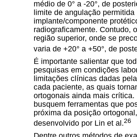
médio de 0° a -20°, de posteri
limite de angulação permitida
implante/componente protétic
radiograficamente. Contudo, o
região superior, onde se prec
varia de +20° a +50°, de poster
É importante salientar que to
pesquisas em condições labora
limitações clínicas dadas pe
cada paciente, as quais torna
ortogonais ainda mais crítica. 
busquem ferramentas que poss
próxima da posição ortogonal
26
desenvolvido por Lin et al.
Dentre outros métodos de ex