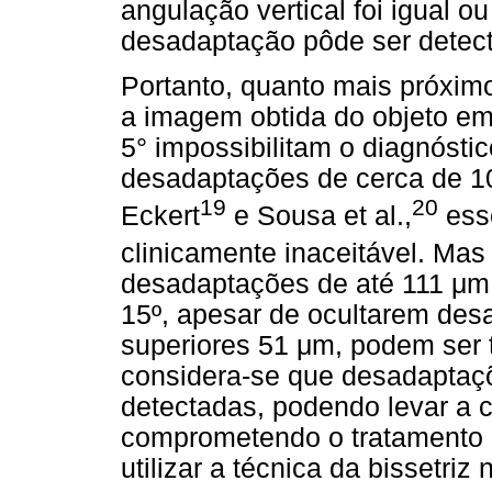
angulação vertical foi igual o
desadaptação pôde ser detec
Portanto, quanto mais próximo
a imagem obtida do objeto em
5° impossibilitam o diagnóstic
desadaptações de cerca de 1
19
20
Eckert
e Sousa et al.,
esse
clinicamente inaceitável. Mas
desadaptações de até 111 μm, 
15º, apesar de ocultarem des
superiores 51 μm, podem ser t
considera-se que desadaptaç
detectadas, podendo levar a c
comprometendo o tratamento r
utilizar a técnica da bissetriz 