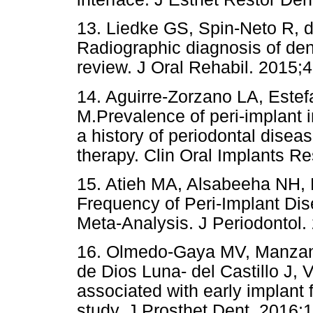
13. Liedke GS, Spin-Neto R, d
Radiographic diagnosis of dent
review. J Oral Rehabil. 2015;
14. Aguirre-Zorzano LA, Estef
M.Prevalence of peri-implant 
a history of periodontal disea
therapy. Clin Oral Implants Re
15. Atieh MA, Alsabeeha NH,
Frequency of Peri-Implant Di
Meta-Analysis. J Periodontol.
16. Olmedo-Gaya MV, Manzan
de Dios Luna- del Castillo J, V
associated with early implant f
study. J Prosthet Dent. 2016;1