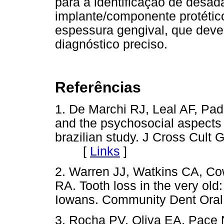
para a identificação de desad
implante/componente protétic
espessura gengival, que deve
diagnóstico preciso.
Referências
1. De Marchi RJ, Leal AF, Pad
and the psychosocial aspects o
brazilian study. J Cross Cult 
[
Links
]
2. Warren JJ, Watkins CA, C
RA. Tooth loss in the very old
Iowans. Community Dent Oral 
3. Rocha PV, Oliva EA, Pace 