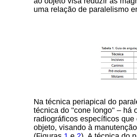
ao objeto visa reduzir as magn
uma relação de paralelismo e
Na técnica periapical do par
técnica do "cone longo" – há
radiográficos específicos que
objeto, visando à manutenção
(Figuras
1
e
2
). A técnica do