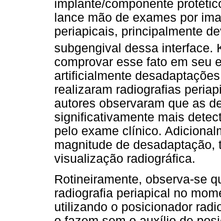
implante/componente protético
lance mão de exames por imag
periapicais, principalmente 
subgengival dessa interface. 
comprovar esse fato em seu es
artificialmente desadaptações
realizaram radiografias peria
autores observaram que as d
significativamente mais detec
pelo exame clínico. Adiciona
magnitude de desadaptação, t
visualização radiográfica.
Rotineiramente, observa-se q
radiografia periapical no mom
utilizando o posicionador ra
o fazem sem o auxílio de pos