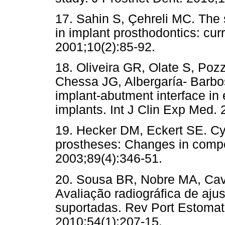
17. Sahin S, Çehreli MC. The s
in implant prosthodontics: cur
2001;10(2):85-92.
18. Oliveira GR, Olate S, Pozz
Chessa JG, Albergaría- Barbo
implant-abutment interface in 
implants. Int J Clin Exp Med. 
19. Hecker DM, Eckert SE. Cyc
prostheses: Changes in compon
2003;89(4):346-51.
20. Sousa BR, Nobre MA, Cava
Avaliação radiográfica de aju
suportadas. Rev Port Estomat
2010;54(1):207-15.