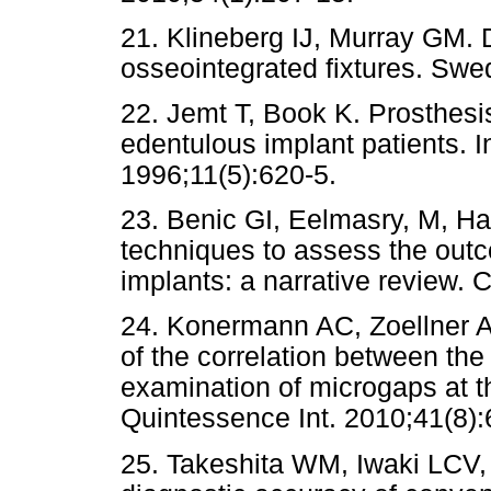
21. Klineberg IJ, Murray GM. D
osseointegrated fixtures. Swe
22. Jemt T, Book K. Prosthesis
edentulous implant patients. I
1996;11(5):620-5.
23. Benic GI, Eelmasry, M, Ha
techniques to assess the outco
implants: a narrative review. 
24. Konermann AC, Zoellner A,
of the correlation between the
examination of microgaps at t
Quintessence Int. 2010;41(8):
25. Takeshita WM, Iwaki LCV,