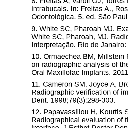
8. Freitas A, Varoli OJ, Torre
intrabucais. In: Freitas A., R
Odontológica. 5. ed. São Paul
9. White SC, Pharoah MJ. Exam
White SC, Pharoah, MJ. Radi
Interpretação. Rio de Janairo:
10. Ormaechea BM, Millstein P
on radiographic analysis of th
Oral Maxillofac Implants. 2011
11. Cameron SM, Joyce A, Br
Radiographic verification of i
Dent. 1998;79(3):298-303.
12. Papavassiliou H, Kourtis 
Radiographical evaluation of 
interface. J Esthet Restor Den