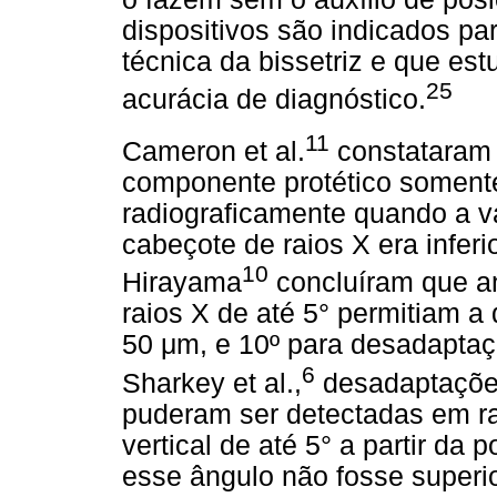
dispositivos são indicados pa
técnica da bissetriz e que es
25
acurácia de diagnóstico.
11
Cameron et al.
constataram 
componente protético somente
radiograficamente quando a va
cabeçote de raios X era inferi
10
Hirayama
concluíram que an
raios X de até 5° permitiam 
50 μm, e 10º para desadaptaç
6
Sharkey et al.,
desadaptaçõe
puderam ser detectadas em ra
vertical de até 5° a partir da
esse ângulo não fosse superio