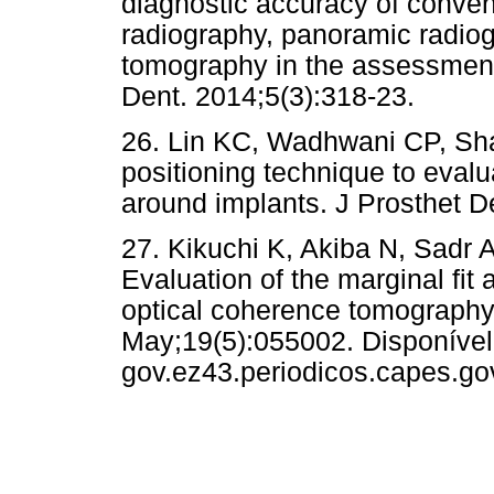
diagnostic accuracy of convent
radiography, panoramic radi
tomography in the assessment
Dent. 2014;5(3):318-23.
26. Lin KC, Wadhwani CP, Sha
positioning technique to evalu
around implants. J Prosthet D
2
7. Kikuchi K, Akiba N, Sadr 
Evaluation of the marginal fit
optical coherence tomography.
May;19(5):055002. Disponível 
gov.ez43.periodicos.capes.go