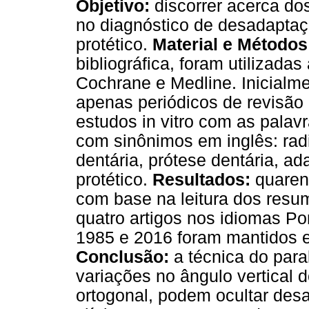
Objetivo:
discorrer acerca 
no diagnóstico de desadaptaç
protético.
Material e Método
bibliográfica, foram utiliza
Cochrane e Medline. Inicialmen
apenas periódicos de revisão d
estudos in vitro com as palav
com sinônimos em inglês: radi
dentária, prótese dentária, 
protético.
Resultados:
quarent
com base na leitura dos resum
quatro artigos nos idiomas Po
1985 e 2016 foram mantidos e 
Conclusão:
a técnica do para
variações no ângulo vertical d
ortogonal, podem ocultar des