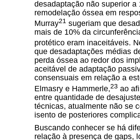
desadaptação não superior a 
remodelação óssea em respost
21
Murray
sugeriam que desad
mais de 10% da circunferênci
protético eram inaceitáveis. 
que desadaptações médias d
perda óssea ao redor dos imp
aceitável de adaptação passi
consensuais em relação a este
23
Elmasry e Hammerle,
ao af
entre quantidade de desajust
técnicas, atualmente não se 
isento de posteriores complic
Buscando conhecer se há dife
relação à presença de gaps, lo