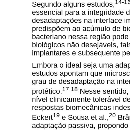
14-1
Segundo alguns estudos,
essencial para a integridade d
desadaptações na interface i
predispõem ao acúmulo de bio
bacteriano nessa região pode
biológicos não desejáveis, ta
implantares e subsequente pe
Embora o ideal seja uma adapt
estudos apontam que microsc
grau de desadaptação na inte
17,18
protético.
Nesse sentido, 
nível clinicamente tolerável 
respostas biomecânicas inde
19
20
Eckert
e Sousa et al.,
Brån
adaptação passiva, propondo q