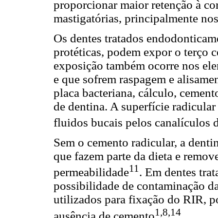
proporcionar maior retenção à cor
mastigatórias, principalmente nos
Os dentes tratados endodonticame
protéticas, podem expor o terço ce
exposição também ocorre nos el
e que sofrem raspagem e alisame
placa bacteriana, cálculo, cement
de dentina. A superfície radicular
fluidos bucais pelos canalículos 
Sem o cemento radicular, a dentin
que fazem parte da dieta e remov
11
permeabilidade
. Em dentes tra
possibilidade de contaminação da
utilizados para fixação do RIR, p
1,8,14
ausência de cemento
.