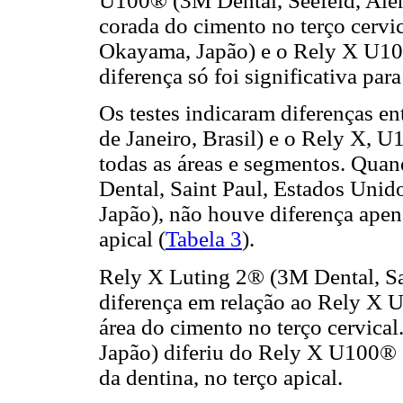
U100® (3M Dental, Seefeld, Alem
corada do cimento no terço cerv
Okayama, Japão) e o Rely X U10
diferença só foi significativa para
Os testes indicaram diferenças e
de Janeiro, Brasil) e o Rely X,
todas as áreas e segmentos. Qu
Dental, Saint Paul, Estados Uni
Japão), não houve diferença apena
apical (
Tabela 3
).
Rely X Luting 2® (3M Dental, Sa
diferença em relação ao
Rely X U
área do cimento no terço cervica
Japão) diferiu do Rely X U100® 
da dentina, no terço apical.