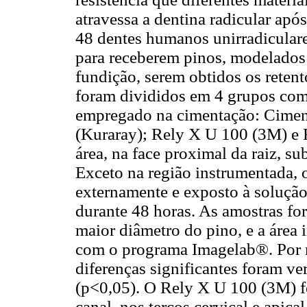
atravessa a dentina radicular apó
48 dentes humanos unirradiculare
para receberem pinos, modelados 
fundição, serem obtidos os retent
foram divididos em 4 grupos com
empregado na cimentação: Ciment
(Kuraray); Rely X U 100 (3M) e 
área, na face proximal da raiz, s
Exceto na região instrumentada, 
externamente e exposto à solução
durante 48 horas. As amostras fo
maior diâmetro do pino, e a área
com o programa Imagelab®. Por m
diferenças significantes foram ve
(p<0,05). O Rely X U 100 (3M) f
canal, nos terços cervical e apic