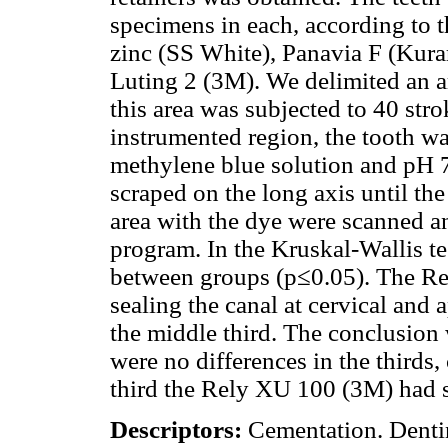
specimens in each, according to 
zinc (SS White), Panavia F (Kur
Luting 2 (3M). We delimited an ar
this area was subjected to 40 str
instrumented region, the tooth w
methylene blue solution and pH 
scraped on the long axis until th
area with the dye were scanned 
program. In the Kruskal-Wallis tes
between groups (p≤0.05). The Re
sealing the canal at cervical and 
the middle third. The conclusion
were no differences in the thirds,
third the Rely XU 100 (3M) had s
Descriptors:
Cementation. Dentin 