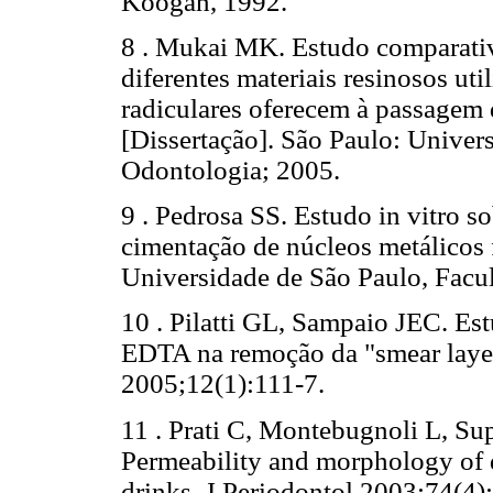
Koogan, 1992.
8 . Mukai MK. Estudo comparativo
diferentes materiais resinosos uti
radiculares oferecem à passagem 
[Dissertação]. São Paulo: Univer
Odontologia; 2005.
9 . Pedrosa SS. Estudo in vitro s
cimentação de núcleos metálicos 
Universidade de São Paulo, Facu
10 . Pilatti GL, Sampaio JEC. Est
EDTA na remoção da "smear layer
2005;12(1):111-7.
11 . Prati C, Montebugnoli L, Su
Permeability and morphology of d
drinks. J Periodontol 2003;74(4)