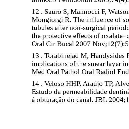
12 . Sauro S, Mannocci F, Watson
Mongiorgi R. The influence of sof
tubules after non-surgical period
the protective effects of oxalat
Oral Cir Bucal 2007 Nov;12(7):5
13 . Torabinejad M, Handysides 
implications of the smear layer i
Med Oral Pathol Oral Radiol En
14 . Veloso HHP, Araújo TP, Alv
Estudo da permeabilidade dentiná
à obturação do canal. JBL 2004;