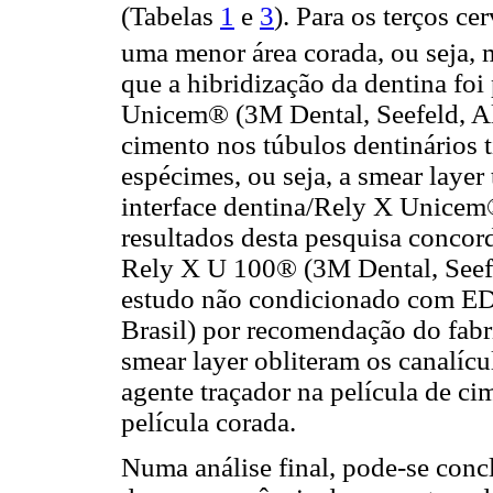
(Tabelas
1
e
3
). Para os terços ce
uma menor área corada, ou seja, me
que a hibridização da dentina fo
Unicem® (3M Dental, Seefeld, A
cimento nos túbulos dentinários 
espécimes, ou seja, a smear layer
interface dentina/Rely X Unicem
resultados desta pesquisa concor
Rely X U 100® (3M Dental, Seefe
estudo não condicionado com ED
Brasil) por recomendação do fabr
smear layer obliteram os canalícu
agente traçador na película de c
película corada.
Numa análise final, pode-se conc