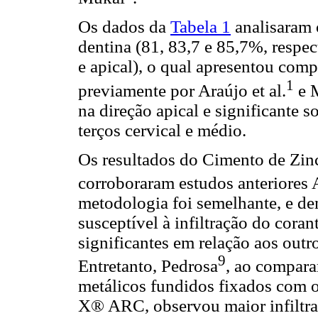
Os dados da
Tabela 1
analisaram 
dentina (81, 83,7 e 85,7%, respec
e apical), o qual apresentou com
1
previamente por Araújo et al.
e 
na direção apical e significante so
terços cervical e médio.
Os resultados do Cimento de Zinc
corroboraram estudos anteriores A
metodologia foi semelhante, e de
susceptível à infiltração do coran
significantes em relação aos outro
9
Entretanto, Pedrosa
, ao comparar
metálicos fundidos fixados com o
X® ARC, observou maior infiltra