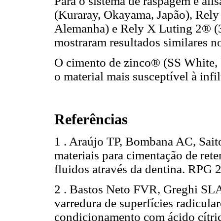
Para o sistema de raspagem e ali
(Kuraray, Okayama, Japão), Rely
Alemanha) e Rely X Luting 2® (3
mostraram resultados similares no
O cimento de zinco® (SS White, Ri
o material mais susceptível à infi
Referências
1 . Araújo TP, Bombana AC, Saito
materiais para cimentação de rete
fluidos através da dentina. R
2 . Bastos Neto FVR, Greghi SLA
varredura de superfícies radicula
condicionamento com ácido cítric