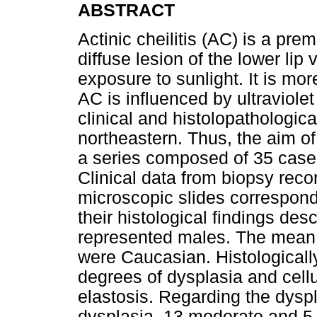
ABSTRACT
Actinic cheilitis (AC) is a pre
diffuse lesion of the lower lip
exposure to sunlight. It is mor
AC is influenced by ultraviolet
clinical and histolopathological
northeastern. Thus, the aim of
a series composed of 35 cases 
Clinical data from biopsy reco
microscopic slides correspon
their histological findings de
represented males. The mean 
were Caucasian. Histologically
degrees of dysplasia and cellu
elastosis. Regarding the dys
dysplasia, 13 moderate and 5