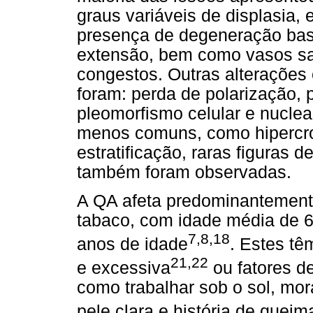
graus variáveis de displasia,
presença de degeneração baso
extensão, bem como vasos sa
congestos. Outras alterações 
foram: perda de polarização, p
pleomorfismo celular e nuclear
menos comuns, como hipercro
estratificação, raras figuras 
também foram observadas.
A QA afeta predominantement
tabaco, com idade média de 6
7,8,18
anos de idade
. Estes tê
21,22
e excessiva
ou fatores de
como trabalhar sob o sol, mora
pele clara e história de quei