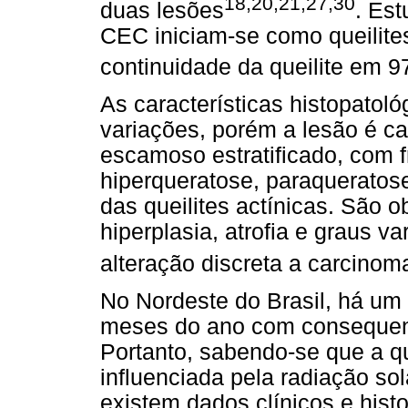
18,20,21,27,30
duas lesões
. Es
CEC iniciam-se como queilites
continuidade da queilite em 
As características histopato
variações, porém a lesão é car
escamoso estratificado, com 
hiperqueratose, paraquerato
das queilites actínicas. São
hiperplasia, atrofia e graus 
alteração discreta a carcinoma
No Nordeste do Brasil, há um 
meses do ano com consequen
Portanto, sabendo-se que a qu
influenciada pela radiação s
existem dados clínicos e hist