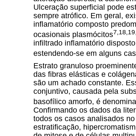
Ulceração superficial pode est
sempre atrófico. Em geral, ex
inflamatório composto predomi
7,18,19
ocasionais plasmócitos
infiltrado inflamatório dispost
estendendo-se em alguns ca
Estrato granuloso proeminent
das fibras elásticas e colágen
são um achado constante. Essa
conjuntivo, causada pela subs
basofílico amorfo, é denomina
Confirmando os dados da liter
todos os casos analisados no
estratificação, hipercromatism
de mitose e de células multin