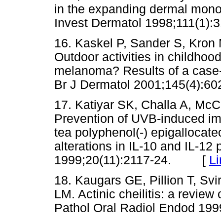
in the expanding dermal mono
Invest Dermatol 1998;111(
16. Kaskel P, Sander S, Kron 
Outdoor activities in childhood
melanoma? Results of a case-
Br J Dermatol 2001;145(4)
17. Katiyar SK, Challa A, Mc
Prevention of UVB-induced im
tea polyphenol(-) epigallocat
alterations in IL-10 and IL-12
1999;20(11):2117-24. [
Li
18. Kaugars GE, Pillion T, S
LM. Actinic cheilitis: a revie
Pathol Oral Radiol Endod 1