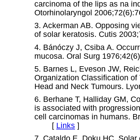
carcinoma of the lips as na in
Otorhinolaryngol 2006;72(
3. Ackerman AB. Opposing vie
of solar keratosis. Cutis 2
4. Bánóczy J, Csiba A. Occurre
mucosa. Oral Surg 1976;42
5. Barnes L, Eveson JW, Reic
Organization Classification o
Head and Neck Tumours. Ly
6. Berhane T, Halliday GM, C
is associated with progressio
cell carcinomas in humans. B
[
Links
]
7. Cataldo E, Doku HC. Solar 