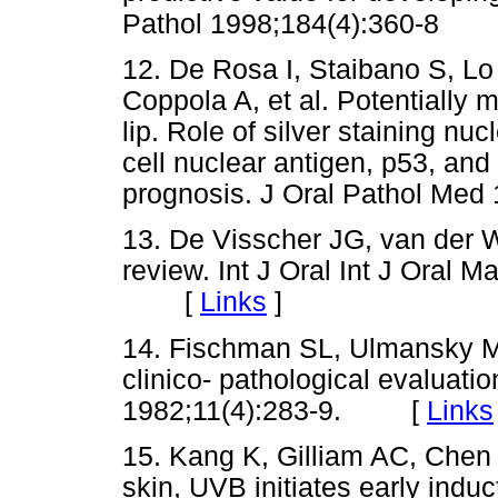
Pathol 1998;184(4):360-8
12. De Rosa I, Staibano S, Lo 
Coppola A, et al. Potentially 
lip. Role of silver staining nuc
cell nuclear antigen, p53, and 
prognosis. J Oral Pathol M
13. De Visscher JG, van der Wa
review. Int J Oral Int J Oral 
[
Links
]
14. Fischman SL, Ulmansky M, 
clinico- pathological evaluati
1982;11(4):283-9. [
Links
15. Kang K, Gilliam AC, Chen
skin, UVB initiates early induc