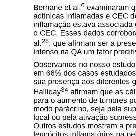
6
Berhane et al.
examinaram qu
actínicas inflamadas e CEC d
inflamação estava associada 
o CEC. Esses dados corrobor
28
al.
, que afirmam ser a prese
intenso na QA um fator predit
Observamos no nosso estudo a 
em 66% dos casos estudados, 
sua presença aos diferentes g
34
Halliday
afirmam que as célu
para o aumento de tumores po
modo parácrino, seja pela su
local ou pela ativação supress
Outros estudos mostram a pre
leucócitos inflamatórios na p