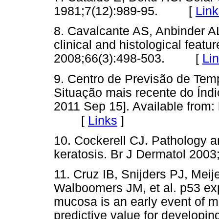
1981;7(12):989-95. [
Link
8. Cavalcante AS, Anbinder AL,
clinical and histological featu
2008;66(3):498-503. [
Li
9. Centro de Previsão de Tem
Situação mais recente do Índice
2011 Sep 15]. Available from: 
[
Links
]
10. Cockerell CJ. Pathology an
keratosis. Br J Dermatol 2
11. Cruz IB, Snijders PJ, Mei
Walboomers JM, et al. p53 exp
mucosa is an early event of m
predictive value for developi