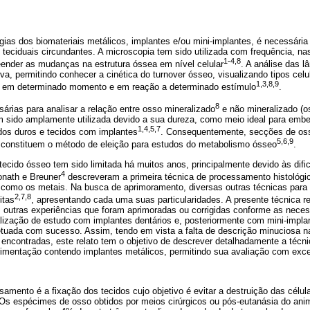
as dos biomateriais metálicos, implantes e/ou mini-implantes, é necessária
teciduais circundantes. A microscopia tem sido utilizada com frequência, na
1-4,8
ender as mudanças na estrutura óssea em nível celular
. A análise das l
tiva, permitindo conhecer a cinética do turnover ósseo, visualizando tipos ce
1,3,8,9
te em determinado momento e em reação a determinado estímulo
.
8
rias para analisar a relação entre osso mineralizado
e não mineralizado (o
m sido amplamente utilizada devido a sua dureza, como meio ideal para emb
1,4,5,7
idos duros e tecidos com implantes
. Consequentemente, secções de oss
5,6,9
o constituem o método de eleição para estudos do metabolismo ósseo
.
 tecido ósseo tem sido limitada há muitos anos, principalmente devido às difi
4
onath e Breuner
descreveram a primeira técnica de processamento histológi
 como os metais. Na busca de aprimoramento, diversas outras técnicas para 
2,7,8
itas
, apresentando cada uma suas particularidades. A presente técnica re
ias outras experiências que foram aprimoradas ou corrigidas conforme as neces
alização de estudo com implantes dentários e, posteriormente com mini-implan
uada com sucesso. Assim, tendo em vista a falta de descrição minuciosa na 
encontradas, este relato tem o objetivo de descrever detalhadamente a técni
imentação contendo implantes metálicos, permitindo sua avaliação com exce
samento é a fixação dos tecidos cujo objetivo é evitar a destruição das célul
 Os espécimes de osso obtidos por meios cirúrgicos ou pós-eutanásia do ani