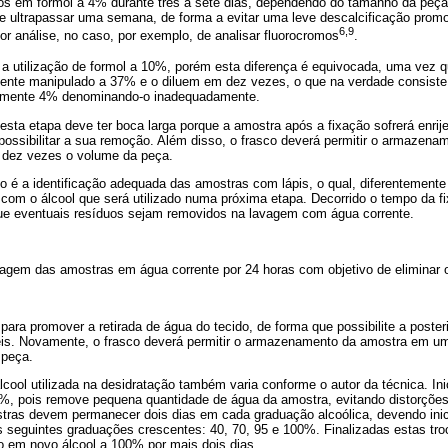
 em formol a 4% durante três a sete dias, dependendo do tamanho da peça
e ultrapassar uma semana, de forma a evitar uma leve descalcificação promov
6,9
ior análise, no caso, por exemplo, de analisar fluorocromos
.
a utilização de formol a 10%, porém esta diferença é equivocada, uma vez 
mente manipulado a 37% e o diluem em dez vezes, o que na verdade consis
amente 4% denominando-o inadequadamente.
esta etapa deve ter boca larga porque a amostra após a fixação sofrerá enrij
mpossibilitar a sua remoção. Além disso, o frasco deverá permitir o armaze
 dez vezes o volume da peça.
o é a identificação adequada das amostras com lápis, o qual, diferentemente 
 com o álcool que será utilizado numa próxima etapa. Decorrido o tempo da 
ue eventuais resíduos sejam removidos na lavagem com água corrente.
agem das amostras em água corrente por 24 horas com objetivo de eliminar o 
para promover a retirada de água do tecido, de forma que possibilite a posterio
is. Novamente, o frasco deverá permitir o armazenamento da amostra em um
 peça.
álcool utilizada na desidratação também varia conforme o autor da técnica. In
, pois remove pequena quantidade de água da amostra, evitando distorções
tras devem permanecer dois dias em cada graduação alcoólica, devendo inic
as seguintes graduações crescentes: 40, 70, 95 e 100%. Finalizadas estas 
o em novo álcool a 100% por mais dois dias.