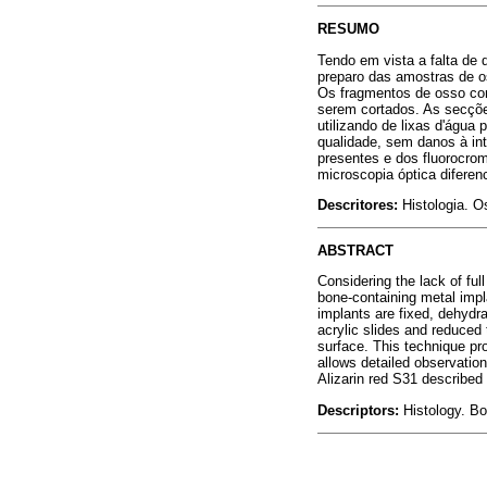
RESUMO
Tendo em vista a falta de 
preparo das amostras de os
Os fragmentos de osso cont
serem cortados. As secçõe
utilizando de lixas d'água
qualidade, sem danos à int
presentes e dos fluorocro
microscopia óptica diferenc
Descritores:
Histologia. O
ABSTRACT
Considering the lack of ful
bone-containing metal impl
implants are fixed, dehydr
acrylic slides and reduced 
surface. This technique pro
allows detailed observation
Alizarin red S31 described 
Descriptors:
Histology. Bo