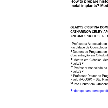
How to prepare histo
metal implants? Mod
GLADYS CRISTINA DOM
II
CATHARINO
; CELEY A
ANTONIO PUGLIESI A. D
I
Professora Associada do
Faculdade de Odontologia
II
Doutora do Programa de 
Concentração em Ortodont
III
Mestra em Ciências Médi
Paulo/SP
IV
Professor Associado da 
Paulo/SP
V
Professor Doutor do Pro
Paulo (FOUSP) – São Pau
VI
Pós-Doutor em Ortodonti
Endereço para correspond