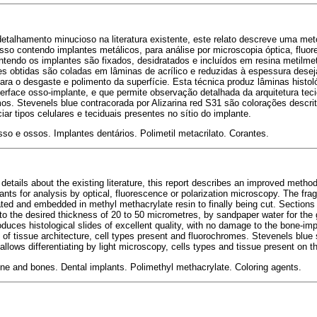
detalhamento minucioso na literatura existente, este relato descreve uma me
so contendo implantes metálicos, para análise por microscopia óptica, fluor
endo os implantes são fixados, desidratados e incluídos em resina metilmeta
s obtidas são coladas em lâminas de acrílico e reduzidas à espessura dese
 para o desgaste e polimento da superfície. Esta técnica produz lâminas histo
erface osso-implante, e que permite observação detalhada da arquitetura tecid
mos. Stevenels blue contracorada por Alizarina red S31 são colorações descr
iar tipos celulares e teciduais presentes no sítio do implante.
sso e ossos. Implantes dentários. Polimetil metacrilato. Corantes.
l details about the existing literature, this report describes an improved method
ants for analysis by optical, fluorescence or polarization microscopy. The fr
ated and embedded in methyl methacrylate resin to finally being cut. Sections
to the desired thickness of 20 to 50 micrometres, by sandpaper water for the 
duces histological slides of excellent quality, with no damage to the bone-imp
 of tissue architecture, cell types present and fluorochromes. Stevenels blue
allows differentiating by light microscopy, cells types and tissue present on th
ne and bones. Dental implants. Polimethyl methacrylate. Coloring agents.