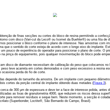
btenção de finas secções ou cortes do bloco de resina permitindo a confecçã
ótomo com disco (Vari-cut da Leco® ou Isomet da Buehler®) ou uma fita de d
s posicionar o bloco conforme o plano de interesse. Nas amostras com imp
rma que o sentido do corte esteja de acordo com o longo eixo do implante. E
 um pouco de experiência do operador para posicionar o plano de corte. O pri
o na pinça do equipamento, pois qualquer movimentação do bloco pode empen
zam disco de diamante necessitam de calibração do peso que colocamos no 
m peso leve acarreta em cortes demorados e com peso excessivo a resina esq
 ocasiona perda do fio de corte.
das depende do tamanho da amostra. De um implante com pequeno diâmetro 
dois cortes da porção central do implante obtendo duas metades (
Figura 3
).
cerca de 300 μm de espessura e deve ter a face de interesse polida, antes d
utilizadas as lixas de granulometria 4000, que reduzem os riscos dessa superf
orte para remover resíduos e seque bem. Neste momento, a secção é colada 
rilato (Superbonder, Loctite®, São Bernardo do Campo, Brasil).