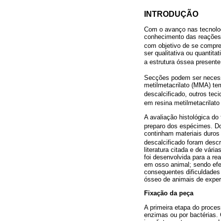
INTRODUÇÃO
Com o avanço nas tecnologi
conhecimento das reações 
com objetivo de se compre
ser qualitativa ou quantita
a estrutura óssea presen
Secções podem ser necessá
metilmetacrilato (MMA) te
descalcificado, outros tec
em resina metilmetacrilat
A avaliação histológica do
preparo dos espécimes. D
continham materiais duros
descalcificado foram descr
literatura citada e de vár
foi desenvolvida para a re
em osso animal; sendo efet
consequentes dificuldades 
ósseo de animais de exper
Fixação da peça
A primeira etapa do proces
enzimas ou por bactérias.