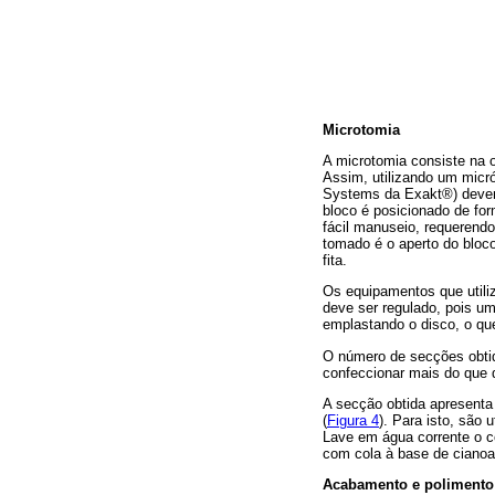
Microtomia
A microtomia consiste na o
Assim, utilizando um micr
Systems da Exakt®) devemo
bloco é posicionado de fo
fácil manuseio, requerendo
tomado é o aperto do bloc
fita.
Os equipamentos que utili
deve ser regulado, pois u
emplastando o disco, o que
O número de secções obti
confeccionar mais do que 
A secção obtida apresenta 
(
Figura 4
). Para isto, são 
Lave em água corrente o c
com cola à base de cianoac
Acabamento e polimento