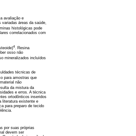
 a avaliação e
s variadas áreas da saúde,
âminas histológicas pode
lulares correlacionados com
4
steoide)
. Resina
eber osso não
o mineralizados incluídos
culdades técnicas de
co para amostras que
material não
sulta da mistura da
sidades e erros. A técnica
tes ortodônticos inseridos
literatura existente e
ca para preparo de tecido
lência.
as por suas próprias
mal devem ser