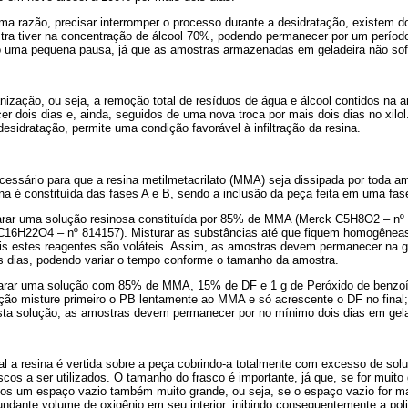
ma razão, precisar interromper o processo durante a desidratação, existem d
tra tiver na concentração de álcool 70%, podendo permanecer por um períod
o uma pequena pausa, já que as amostras armazenadas em geladeira não sofr
nização, ou seja, a remoção total de resíduos de água e álcool contidos na a
 dois dias e, ainda, seguidos de uma nova troca por mais dois dias no xilol
desidratação, permite uma condição favorável à infiltração da resina.
necessário para que a resina metilmetacrilato (MMA) seja dissipada por toda 
esina é constituída das fases A e B, sendo a inclusão da peça feita em uma fas
ar uma solução resinosa constituída por 85% de MMA (Merck C5H8O2 – nº
ck C16H22O4 – nº 814157). Misturar as substâncias até que fiquem homogênea
pois estes reagentes são voláteis. Assim, as amostras devem permanecer na g
 dias, podendo variar o tempo conforme o tamanho da amostra.
rar uma solução com 85% de MMA, 15% de DF e 1 g de Peróxido de benzo
ção misture primeiro o PB lentamente ao MMA e só acrescente o DF no final; 
ta solução, as amostras devem permanecer por no mínimo dois dias em gela
ual a resina é vertida sobre a peça cobrindo-a totalmente com excesso de s
cos a ser utilizados. O tamanho do frasco é importante, já que, se for muito
s um espaço vazio também muito grande, ou seja, se o espaço vazio for m
undante volume de oxigênio em seu interior, inibindo consequentemente a pol