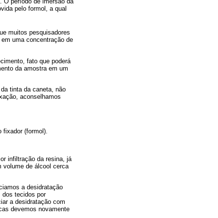
. O período de imersão da
ida pelo formol, a qual
que muitos pesquisadores
te em uma concentração de
ecimento, fato que poderá
namento da amostra em um
da tinta da caneta, não
fixação, aconselhamos
fixador (formol).
r infiltração da resina, já
 volume de álcool cerca
iciamos a desidratação
 dos tecidos por
iar a desidratação com
trocas devemos novamente