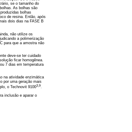
trário, se o tamanho do
bolhas. As bolhas são
 produzidas bolhas
oco de resina. Então, após
 mais dois dias na FASE B
nda, não utilize os
judicando a polimerização
 C para que a amostra não
te deve-se ter cuidado
 solução ficar homogênea.
 ou 7 dias em temperatura
o na atividade enzimática
lato por uma geração mais
3,9
plo, o Technovit 9100
.
a inclusão e aparar o