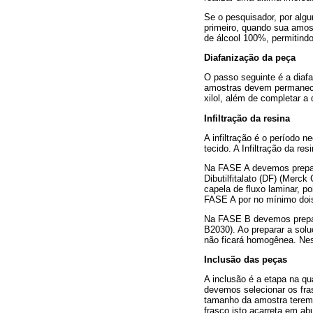
Se o pesquisador, por algu
primeiro, quando sua amos
de álcool 100%, permitind
Diafanização da peça
O passo seguinte é a diafa
amostras devem permanecer
xilol, além de completar a 
Infiltração da resina
A infiltração é o período 
tecido. A Infiltração da r
Na FASE A devemos prepar
Dibutilfitalato (DF) (Mer
capela de fluxo laminar, 
FASE A por no mínimo dois
Na FASE B devemos prepa
B2030). Ao preparar a solu
não ficará homogênea. Nes
Inclusão das peças
A inclusão é a etapa na q
devemos selecionar os fras
tamanho da amostra teremo
frasco isto acarreta em ab