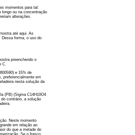
ois momentos para tal:
o longo ou na concentração
eriam alterações.
mostra até aqui. As
. Dessa forma, o uso do
amostra preenchendo o
e C.
 800590) e 15% de
s, preferencialmente em
eladeira nesta solução da
íla (PB) (Sigma C14H10O4
do contrário, a solução
deira.
olução. Neste momento
 grande em relação ao
aior do que a metade do
imerização. Se o frasco