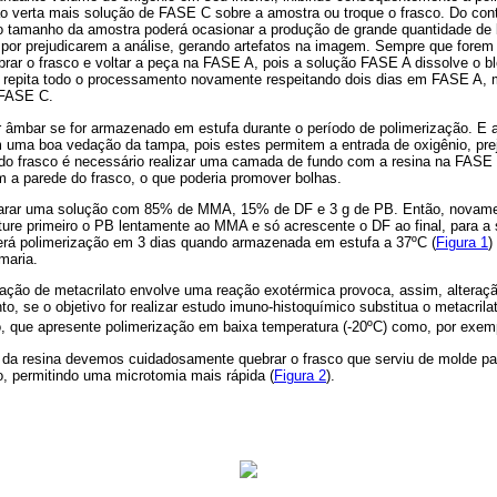
ão verta mais solução de FASE C sobre a amostra ou troque o frasco. Do con
ao tamanho da amostra poderá ocasionar a produção de grande quantidade de 
 por prejudicarem a análise, gerando artefatos na imagem. Sempre que forem
rar o frasco e voltar a peça na FASE A, pois a solução FASE A dissolve o bl
co repita todo o processamento novamente respeitando dois dias em FASE A,
 FASE C.
 âmbar se for armazenado em estufa durante o período de polimerização. E ai
uma boa vedação da tampa, pois estes permitem a entrada de oxigênio, pre
 do frasco é necessário realizar uma camada de fundo com a resina na FASE
m a parede do frasco, o que poderia promover bolhas.
rar uma solução com 85% de MMA, 15% de DF e 3 g de PB. Então, novamen
sture primeiro o PB lentamente ao MMA e só acrescente o DF ao final, para a
rá polimerização em 3 dias quando armazenada em estufa a 37ºC (
Figura 1
)
maria.
ação de metacrilato envolve uma reação exotérmica provoca, assim, alteraçã
nto, se o objetivo for realizar estudo imuno-histoquímico substitua o metacri
to, que apresente polimerização em baixa temperatura (-20ºC) como, por exem
o da resina devemos cuidadosamente quebrar o frasco que serviu de molde par
o, permitindo uma microtomia mais rápida (
Figura 2
).