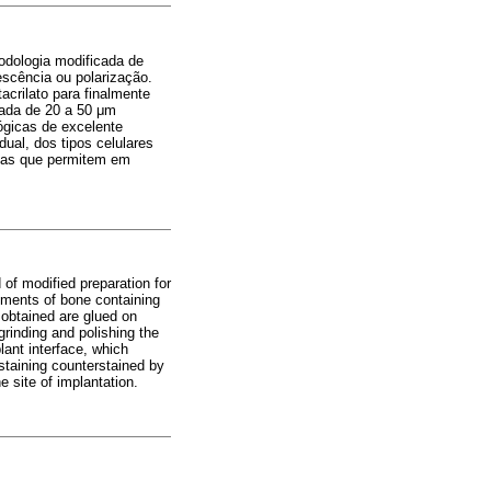
todologia modificada de
escência ou polarização.
crilato para finalmente
jada de 20 a 50 μm
lógicas de excelente
ual, dos tipos celulares
itas que permitem em
 of modified preparation for
agments of bone containing
 obtained are glued on
grinding and polishing the
lant interface, which
 staining counterstained by
e site of implantation.