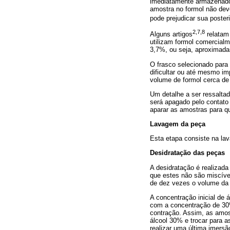
imediatamente armazenados
amostra no formol não dev
pode prejudicar sua poster
2,7,8
Alguns artigos
relatam 
utilizam formol comercial
3,7%, ou seja, aproximad
O frasco selecionado para 
dificultar ou até mesmo i
volume de formol cerca de
Um detalhe a ser ressaltad
será apagado pelo contato
aparar as amostras para q
Lavagem da peça
Esta etapa consiste na lav
Desidratação das peças
A desidratação é realizada 
que estes não são miscíve
de dez vezes o volume da
A concentração inicial de 
com a concentração de 30%
contração. Assim, as amos
álcool 30% e trocar para 
realizar uma última imersã