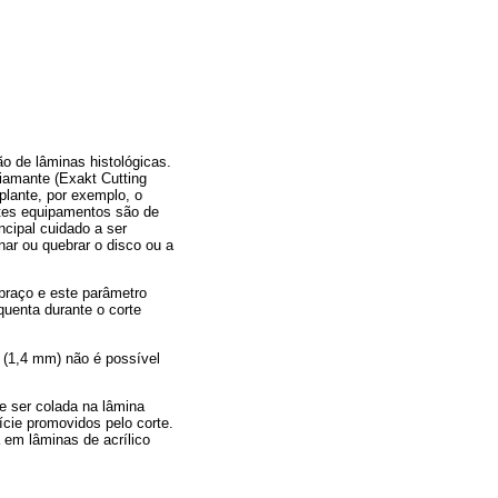
o de lâminas histológicas.
iamante (Exakt Cutting
lante, por exemplo, o
stes equipamentos são de
ncipal cuidado a ser
ar ou quebrar o disco ou a
braço e este parâmetro
uenta durante o corte
(1,4 mm) não é possível
e ser colada na lâmina
ície promovidos pelo corte.
em lâminas de acrílico