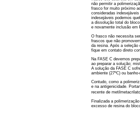
não permitir a polimerizaç
frasco for muito próximo 
consideradas indesejáveis
indesejáveis podemos queb
a dissolução total do blo
e novamente inclusão em
O frasco não necessita ser
frascos que não promovem 
da resina. Após a seleção
fique em contato direto co
Na FASE C devemos prepa
ao preparar a solução; mi
A solução da FASE C sofre
ambiente (27ºC) ou banho-
Contudo, como a polimeriz
e na antigenicidade. Porta
recente de metilmetacrila
Finalizada a polimerizaçã
excesso de resina do bloc