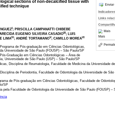
logical sections of non-decalcified tissue with
Enviar 
ified technique
Indicadore
Links rela
Compartilh
I
INGUEZ
; PRISCILLA CAMPANATTI CHIBEBE
Mais
III
PARECIDA EUGENIO SILVEIRA CASADIO
; LUIS
Mais
IV
V
VI
E LIMA
; ANDRÉ TORTAMANO
; CAMILLO MOREA
Permali
 Programa de Pós-graduação em Ciências Odontológicas,
 da Universidade de São Paulo (FOUSP) – São Paulo/SP
Pós-Graduação em Ciências Odontológicas – Área de
ia, Universidade de São Paulo (USP) – São Paulo/SP
cas, Disciplina de Reumatologia, Faculdade de Medicina da Universidade d
Disciplina de Periodontia, Faculdade de Odontologia da Universidade de Sã
grama de Pós-graduação em Ciências Odontológicas, Faculdade de Odontolog
lo/SP
a pela Faculdade de Odontologia da Universidade de São Paulo (FOUSP) –
ência