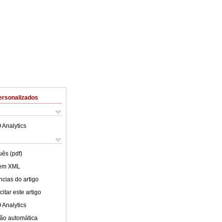
ersonalizados
 Analytics
uês (pdf)
 em XML
cias do artigo
itar este artigo
 Analytics
ão automática