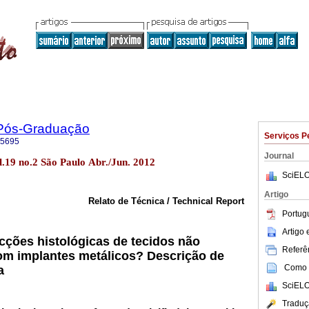
 Pós-Graduação
Serviços P
-5695
Journal
l.19 no.2 São Paulo Abr./Jun. 2012
SciELO
Artigo
Relato de Técnica / Technical Report
Portug
Artigo
ções histológicas de tecidos não
Referên
om implantes metálicos? Descrição de
Como c
a
SciELO
Traduç