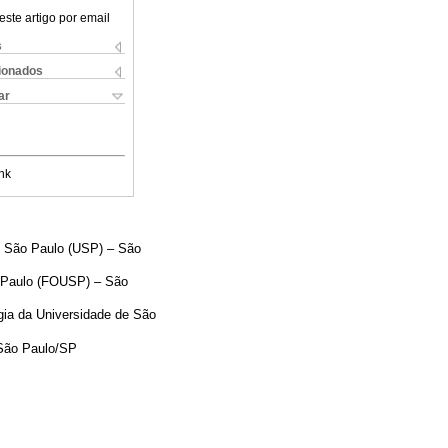
este artigo por email
s
cionados
ar
nk
e São Paulo (USP) – São
o Paulo (FOUSP) – São
ia da Universidade de São
 São Paulo/SP