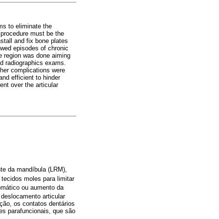
ms to eliminate the
l procedure must be the
stall and fix bone plates
howed episodes of chronic
nce region was done aiming
nd radiographics exams.
ther complications were
nd efficient to hinder
nt over the articular
ente da mandíbula (LRM),
 tecidos moles para limitar
gomático ou aumento da
 deslocamento articular
ção, os contatos dentários
es parafuncionais, que são