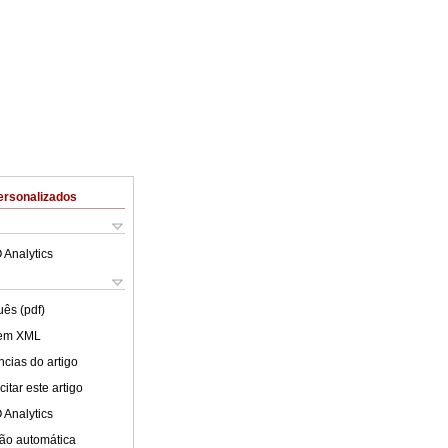
ersonalizados
 Analytics
uês (pdf)
 em XML
cias do artigo
itar este artigo
 Analytics
ão automática