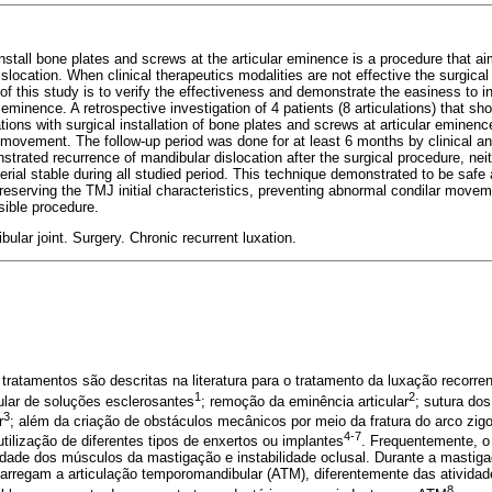
nstall bone plates and screws at the articular eminence is a procedure that ai
slocation. When clinical therapeutics modalities are not effective the surgica
f this study is to verify the effectiveness and demonstrate the easiness to in
 eminence. A retrospective investigation of 4 patients (8 articulations) that s
ations with surgical installation of bone plates and screws at articular emine
 movement. The follow-up period was done for at least 6 months by clinical a
strated recurrence of mandibular dislocation after the surgical procedure, nei
rial stable during all studied period. This technique demonstrated to be safe a
reserving the TMJ initial characteristics, preventing abnormal condilar moveme
sible procedure.
lar joint. Surgery. Chronic recurrent luxation.
tratamentos são descritas na literatura para o tratamento da luxação recorr
1
2
sular de soluções esclerosantes
; remoção da eminência articular
; sutura dos
3
r
; além da criação de obstáculos mecânicos por meio da fratura do arco zi
4-7
utilização de diferentes tipos de enxertos ou implantes
. Frequentemente, o
idade dos músculos da mastigação e instabilidade oclusal. Durante a mastiga
carregam a articulação temporomandibular (ATM), diferentemente das atividad
8