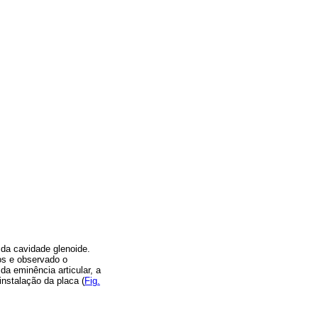
 da cavidade glenoide.
os e observado o
da eminência articular, a
instalação da placa (
Fig.