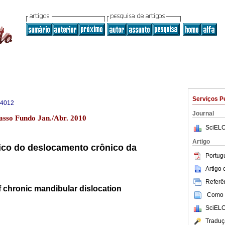
Serviços P
-4012
Journal
asso Fundo Jan./Abr. 2010
SciELO
Artigo
ico do deslocamento crônico da
Portug
Artigo
Referên
f chronic mandibular dislocation
Como c
SciELO
Traduç