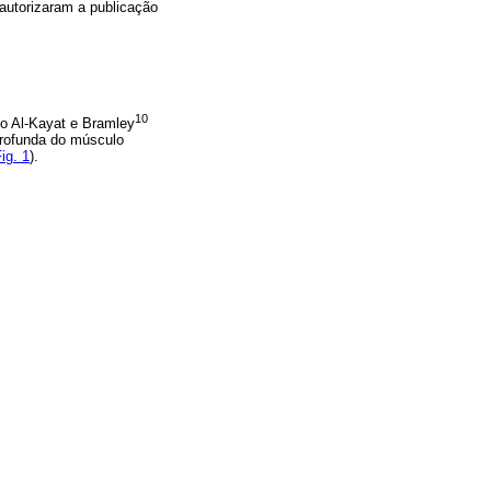
autorizaram a publicação
10
po Al-Kayat e Bramley
profunda do músculo
ig. 1
).