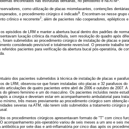
blemas encontrados nas estruturas dentárias, no periodonto e na ATM
.
ervadores, como utilização de placas miorrelaxantes, contenções dentárias 
9
esperados, o procedimento cirúrgico é indicado
. Encontram-se nesse grupo 
7
to crônico e recorrente
; além de pacientes não cooperadores, epilépticos 
 os episódios de LRM e manter a abertura bucal dentro dos padrões de norma
resentavam luxação crônica da mandíbula, sem resolução do quadro após dife
, foram submetidos ao procedimento cirúrgico de instalação de placas e para
imento considerado previsível e totalmente reversível. O presente trabalho tev
s referidos pacientes para verificação da abertura bucal pós-operatória, de co
ada.
ntuário dos pacientes submetidos à técnica de instalação de placas e parafus
dios de LRM, observou-se que foram instaladas oito placas e 32 parafusos 
oito articulações de quatro pacientes entre abril de 2006 e outubro de 2007. A
ês do gênero feminino e um do masculino. Os pacientes incluídos neste est
pós a cirurgia e deveriam estar em acompanhamento ambulatorial para trata
 no mínimo, três meses previamente ao procedimento cirúrgico sem obtenção 
midades severas na ATM, não terem sido submetidos a tratamento cirúrgico 
usal.
odos os procedimentos cirúrgicos apresentavam formato de "T" com cinco fur
 O acompanhamento pós-operatório variou de seis meses a um ano e seis m
antibiótica por sete dias e anti-inflamatória por cinco dias após os procedime