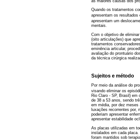
as maiores causas dos pro
Quando os tratamentos cons
apresentam os resultados 
apresentam um deslocamen
mentais.
Com o objetivo de eliminar
(oito articulações) que ap
tratamentos conservadores
eminência articular, proced
avaliação do prontuário do
da técnica cirúrgica realiz
Sujeitos e método
Por meio da análise do pro
visando eliminar os episó
Rio Claro - SP, Brasil) em 
de 38 a 53 anos, sendo tr
em média, por dez meses a
luxações recorrentes por,
poderiam apresentar enfer
apresentar estabilidade ocl
As placas utilizadas em t
instalados em cada placa.
foram mantidos sob terapia 