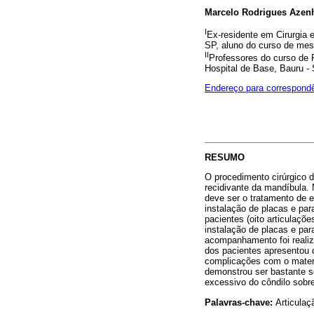
Marcelo Rodrigues Azen
I
Ex-residente em Cirurgia 
SP, aluno do curso de mest
II
Professores do curso de 
Hospital de Base, Bauru -
Endereço para correspond
RESUMO
O procedimento cirúrgico d
recidivante da mandíbula. 
deve ser o tratamento de es
instalação de placas e para
pacientes (oito articulaçõ
instalação de placas e par
acompanhamento foi realiz
dos pacientes apresentou 
complicações com o materi
demonstrou ser bastante s
excessivo do côndilo sobre
Palavras-chave:
Articulaç