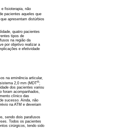
e fisioterapia, não
de pacientes aqueles que
e que apresentam distúrbios
lidade, quatro pacientes
rentes tipos de
fusos na região da
e por objetivo realizar a
mplicações e efetividade
os na eminência articular,
®
do sistema 2,0 mm (MDT
;
 idade dos pacientes variou
udo foram acompanhados,
mento clínico das
de sucesso. Ainda, não
prévio na ATM e deveriam
os, sendo dois parafusos
eses. Todos os pacientes
ntos cirúrgicos, tendo sido