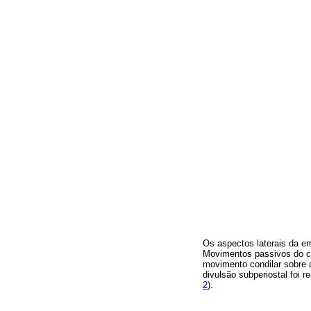
Os aspectos laterais da em
Movimentos passivos do cô
movimento condilar sobre a
divulsão subperiostal foi r
2
).