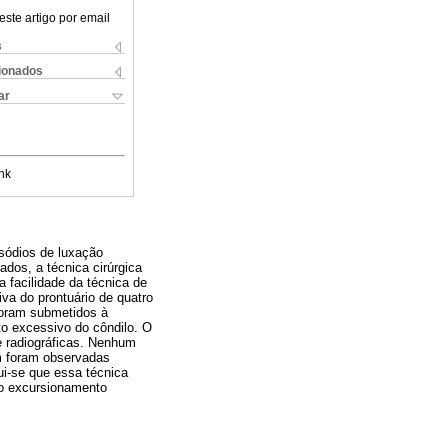
este artigo por email
s
cionados
ar
nk
isódios de luxação
dos, a técnica cirúrgica
a facilidade da técnica de
iva do prontuário de quatro
 foram submetidos à
to excessivo do côndilo. O
e radiográficas. Nenhum
em foram observadas
ui-se que essa técnica
 o excursionamento