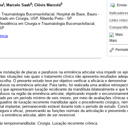
I
II
II
ha
; Marcelo Saab
; Clóvis Marzola
Enviar 
Indicadore
e Traumatologia Bucomaxilofacial, Hospital de Base, Bauru -
rado em Cirurgia, USP, Ribeirão Preto - SP
Links rela
Residência em Cirurgia e Traumatologia Bucomaxilofacial,
Compartilh
 SP
Mais
ência
Mais
Permali
e instalação de placas e parafusos na eminência articular visa impedir os ep
Nas situações nas quais o tratamento clínico não apresenta resultados adequa
colha. O presente estudo teve por objetivo verificar a eficácia e demonstrar 
fusos na eminência articular. Para tanto, foi realizada uma análise retrospect
es) que apresentavam luxação recidivante da mandíbula bilateralmente e que
afusos na região da eminência articular, objetivando impedir o excursionamen
ado por um período mínimo de seis meses, por meio de avaliações clínicas 
quadros de luxação recorrente mandibular após o procedimento cirúrgico, n
al implantar, permanecendo estável durante todo o período de estudo. Concl
egura e eficaz, preservando as funções normais da articulação e prevenindo
 a eminência articular, além de ser reversível.
ão temporomandibular. Cirurgia. Luxação recorrente crônica.