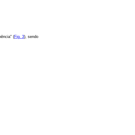
ência" (
Fig. 3
), sendo