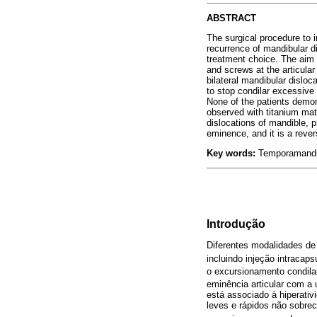
ABSTRACT
The surgical procedure to i
recurrence of mandibular di
treatment choice. The aim o
and screws at the articular
bilateral mandibular disloc
to stop condilar excessive
None of the patients demon
observed with titanium mate
dislocations of mandible, p
eminence, and it is a rever
Key words:
Temporamandibu
Introdução
Diferentes modalidades de 
incluindo injeção intracap
o excursionamento condila
eminência articular com a 
está associado à hiperativ
leves e rápidos não sobre