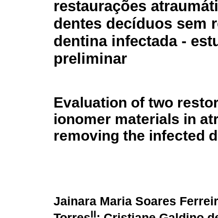
restaurações atraumát
dentes decíduos sem 
dentina infectada - es
preliminar
Evaluation of two resto
ionomer materials in at
removing the infected d
Jainara Maria Soares Ferrei
II
Torres
; Cristiane Galdino 