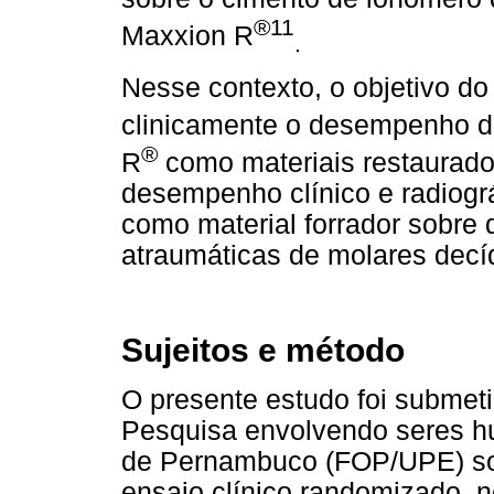
®11
Maxxion R
.
Nesse contexto, o objetivo do 
clinicamente o desempenho d
®
R
como materiais restaurado
desempenho clínico e radiográ
como material forrador sobre 
atraumáticas de molares decí
Sujeitos e método
O presente estudo foi submet
Pesquisa envolvendo seres h
de Pernambuco (FOP/UPE) sob
ensaio clínico randomizado, no