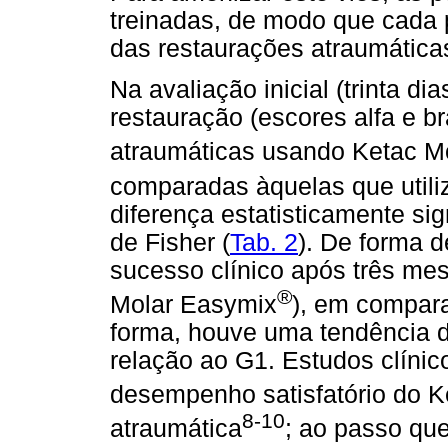
treinadas, de modo que cada
das restaurações atraumáticas
Na avaliação inicial (trinta d
restauração (escores alfa e b
atraumáticas usando Ketac M
comparadas àquelas que util
diferença estatisticamente sign
de Fisher (
Tab. 2
). De forma d
sucesso clínico após três me
®
Molar Easymix
), em compar
forma, houve uma tendência
relação ao G1. Estudos clíni
desempenho satisfatório do K
8-10
atraumática
; ao passo qu