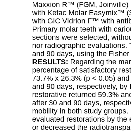
Maxxion R™ (FGM, Joinville) 
with Ketac Molar Easymix™ (3
with GIC Vidrion F™ with anti
Primary molar teeth with cariou
sections were selected, withou
nor radiographic evaluations. 
and 90 days, using the Fisher 
RESULTS:
Regarding the margi
percentage of satisfactory re
73.7% x 26.3% (p < 0.05) and 
and 90 days, respectively, by
restorative returned 59.3% and
after 30 and 90 days, respecti
mobility in both study groups.
evaluated restorations by the 
or decreased the radiotranspa