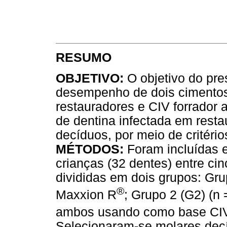
RESUMO
OBJETIVO:
O objetivo do pres
desempenho de dois cimentos
restauradores e CIV forrador 
de dentina infectada em rest
decíduos, por meio de critérios
MÉTODOS:
Foram incluídas 
crianças (32 dentes) entre ci
divididas em dois grupos: Gru
®
Maxxion R
; Grupo 2 (G2) (n
ambos usando como base CIV
Selecionaram-se molares dec