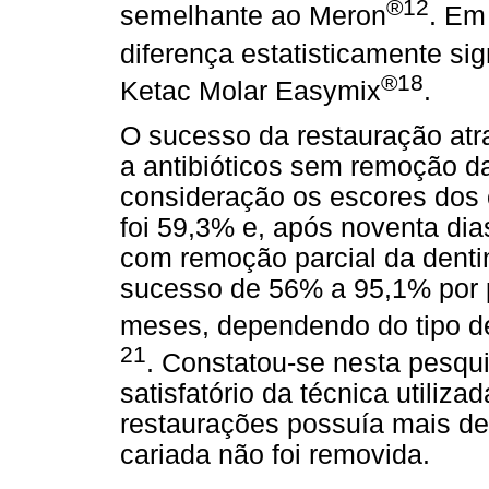
®12
semelhante ao Meron
. Em 
diferença estatisticamente sig
®18
Ketac Molar Easymix
.
O sucesso da restauração atr
a antibióticos sem remoção d
consideração os escores dos c
foi 59,3% e, após noventa dia
com remoção parcial da dentin
sucesso de 56% a 95,1% por p
meses, dependendo do tipo de 
21
. Constatou-se nesta pesq
satisfatório da técnica utiliz
restaurações possuía mais de 
cariada não foi removida.