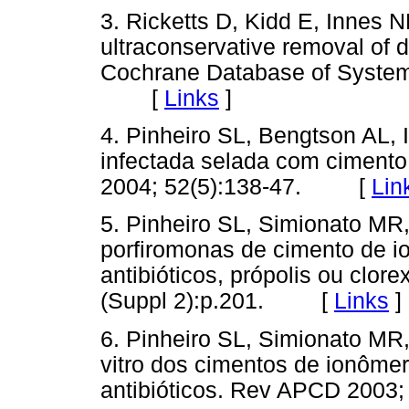
3. Ricketts D, Kidd E, Innes 
ultraconservative removal of d
Cochrane Database of System
[
Links
]
4. Pinheiro SL, Bengtson AL,
infectada selada com cimento
2004; 52(5):138-47. [
Lin
5. Pinheiro SL, Simionato MR, 
porfiromonas de cimento de i
antibióticos, própolis ou clor
(Suppl 2):p.201. [
Links
]
6. Pinheiro SL, Simionato MR,
vitro dos cimentos de ionômer
antibióticos. Rev APCD 200