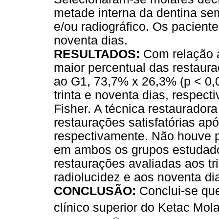
metade interna da dentina se
e/ou radiográfico. Os paciente
noventa dias.
RESULTADOS:
Com relação à
maior percentual das restaur
ao G1, 73,7% x 26,3% (p < 0,
trinta e noventa dias, respec
Fisher. A técnica restaurador
restaurações satisfatórias apó
respectivamente. Não houve pr
em ambos os grupos estudado
restaurações avaliadas aos tr
radiolucidez e aos noventa di
CONCLUSÃO:
Conclui-se qu
clínico superior do Ketac Mol