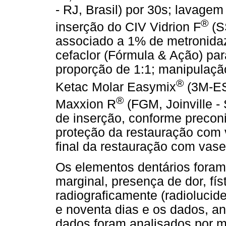
- RJ, Brasil) por 30s; lavage
®
inserção do CIV Vidrion F
(SS
associado a 1% de metronidaz
cefaclor (Fórmula & Ação) par
proporção de 1:1; manipulaçã
®
Ketac Molar Easymix
(3M-ESP
®
Maxxion R
(FGM, Joinville - 
de inserção, conforme preconiz
proteção da restauração com v
final da restauração com vase
Os elementos dentários foram 
marginal, presença de dor, fís
radiograficamente (radiolucid
e noventa dias e os dados, a
dados foram analisados por me