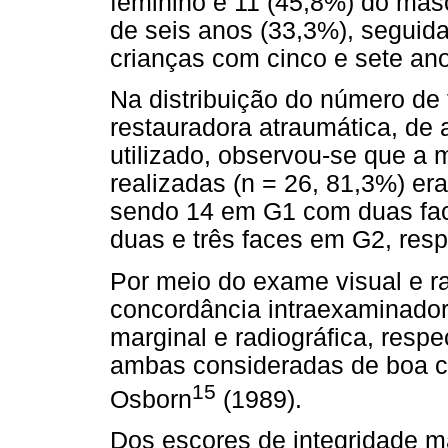
feminino e 11 (45,8%) do masc
de seis anos (33,3%), seguida
crianças com cinco e sete an
Na distribuição do número de 
restauradora atraumática, de 
utilizado, observou-se que a 
realizadas (n = 26, 81,3%) er
sendo 14 em G1 com duas fac
duas e três faces em G2, res
Por meio do exame visual e r
concordância intraexaminador
marginal e radiográfica, respe
ambas consideradas de boa c
15
Osborn
(1989).
Dos escores de integridade ma