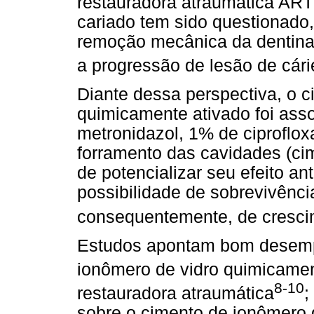
restauradora atraumática ART
cariado tem sido questionado,
remoção mecânica da dentina 
a progressão de lesão de cári
Diante dessa perspectiva, o c
quimicamente ativado foi asso
metronidazol, 1% de ciproflox
forramento das cavidades (cim
de potencializar seu efeito an
possibilidade de sobrevivênci
consequentemente, de crescim
Estudos apontam bom desempe
ionômero de vidro quimicamen
8-10
restauradora atraumática
;
sobre o cimento de ionômero 