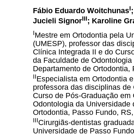
I
Fábio Eduardo Woitchunas
III
Jucieli Signor
; Karoline G
I
Mestre em Ortodontia pela U
(UMESP), professor das discipl
Clínica Integrada II e do Cu
da Faculdade de Odontologia
Departamento de Ortodontia, 
II
Especialista em Ortodontia 
professora das disciplinas de 
Curso de Pós-Graduação em O
Odontologia da Universidade
Ortodontia, Passo Fundo, RS, 
III
Cirurgiãs-dentistas graduad
Universidade de Passo Fundo