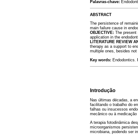
Palavras-chave:
Endodonti
ABSTRACT
The persistence of remaini
main failure cause in endo
OBJECTIVE:
The present s
application in the endodont
LITERATURE REVIEW AN
therapy as a support to end
multiple ones, besides not
Key words:
Endodontics. 
Introdução
Nas últimas décadas, a en
facilitando o trabalho do 
falhas ou insucessos endo
mecânico ou à medicação i
A terapia fotodinâmica des
microorganismos persistent
microbiana, podendo ser i