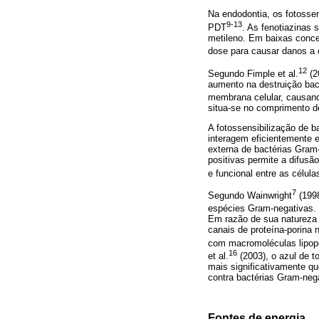
Na endodontia, os fotosse
9-13
PDT
. As fenotiazinas 
metileno. Em baixas conce
dose para causar danos a c
12
Segundo Fimple et al.
(2
aumento na destruição bac
membrana celular, causan
situa-se no comprimento d
A fotossensibilização de b
interagem eficientemente 
externa de bactérias Gram
positivas permite a difusã
e funcional entre as célula
7
Segundo Wainwright
(1998
espécies Gram-negativas. 
Em razão de sua natureza 
canais de proteína-porina
com macromoléculas lipopol
16
et al.
(2003), o azul de t
mais significativamente qu
contra bactérias Gram-neg
Fontes de energia