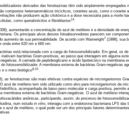
nsibilizadores derivados das fenotiazinas têm sido amplamente empregados
são compostos heteroaromáticos tricíclicos, corantes azuis, como o corante az
ntrações não produzem ação citotóxica e a dose necessária para a morte ba
14
élulas, como queratinócitos e fibroblastos
.
008), aumentando a concentração do azul de metileno e a densidade de energ
teriana. Os principais alvos desses fotoabsorvedores parecem ser compone
7
do aumento de sua permeabilidade. De acordo com Wainwright
(1998), sua b
e onda entre 620 nm e 660 nm.
actérias está relacionada com a carga do fotossensibilizador. Em geral, os de
e inativam bactérias Gram-positivas, ao passo que interagem em alguma ex
-negativas. A camada de peptideoglicano e ácido lipoteicoico na membrana e
o do fotossensibilizador. A membrana externa de bactérias Gram-negativas ag
8,15
s e o meio biológico
.
), as fenotiazinas são mais efetivas contra espécies de microrganismos Gra
O azul de metileno tem sido utilizado como alvo para microrganismos da mic
hidrofílica, acompanhada de baixo peso molecular e carga positiva, permite
 na membrana externa de bactérias Gram-negativas. O azul de metileno inter
issacárides aniônicas, participando, assim, do processo de fotossensibiliz
oluidina, num estudo
in vitro
, interagiu com a endotoxina bacteriana LPS das 
e o azul de metileno, o qual pode ser um dos principais fatores determinantes 
ativas.