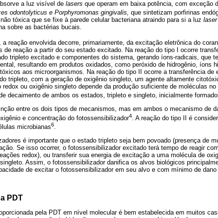
bsorve a luz visível de
lasers
que operam em baixa potência, com exceção d
es odontolyticus e Porphyromonas gingivalis,
que sintetizam porfirinas endó
não tóxica que se fixe à parede celular bacteriana atraindo para si a luz
laser
na sobre as bactérias bucais.
 a reação envolvida decorre, primariamente, da excitação eletrônica do coran
 de reação a partir do seu estado excitado. Na reação do tipo I ocorre transfe
tado tripleto excitado e componentes do sistema, gerando íons-radicais, que 
ntal, resultando em produtos oxidados, como peróxido de hidrogênio, íons hidr
tóxicos aos microorganismos. Na reação do tipo II ocorre a transferência de 
do tripleto, com a geração de oxigênio singleto, um agente altamente citotóxi
redox ou oxigênio singleto depende da produção suficiente de moléculas no e
e decaimento de ambos os estados, tripleto e singleto, inicialmente formad
stinção entre os dois tipos de mecanismos, mas em ambos o mecanismo de da
4
xigênio e concentração do fotossensibilizador
. A reação do tipo II é consi
6
élulas microbianas
.
zadores é importante que o estado tripleto seja bem povoado (presença de mui
ação. Se isso ocorrer, o fotossensibilizador excitado terá tempo de reagir c
 reações redox), ou transferir sua energia de excitação a uma molécula de oxig
singleto. Assim, o fotossensibilizador danifica os alvos biológicos principal
acidade de excitar o fotossensibilizador em seu alvo e com mínimo de dano n
 da PDT
roporcionada pela PDT em nível molecular é bem estabelecida em muitos caso