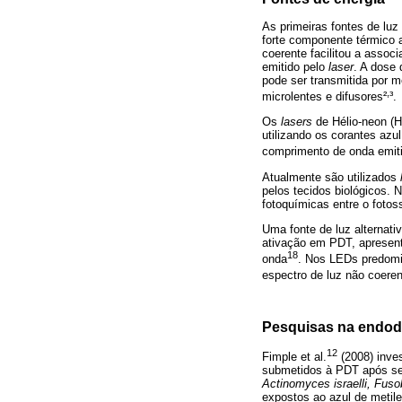
As primeiras fontes de lu
forte componente térmico
coerente facilitou a asso
emitido pelo
laser
. A dose 
pode ser transmitida por m
,
microlentes e difusores²
³.
Os
lasers
de Hélio-neon (H
utilizando os corantes azu
comprimento de onda emiti
Atualmente são utilizados
pelos tecidos biológicos. 
fotoquímicas entre o fotoss
Uma fonte de luz alternat
ativação em PDT, apresen
18
onda
. Nos LEDs predomi
espectro de luz não coere
Pesquisas na endod
12
Fimple et al.
(2008) inve
submetidos à PDT após se
Actinomyces israelli, Fus
expostos ao azul de metil