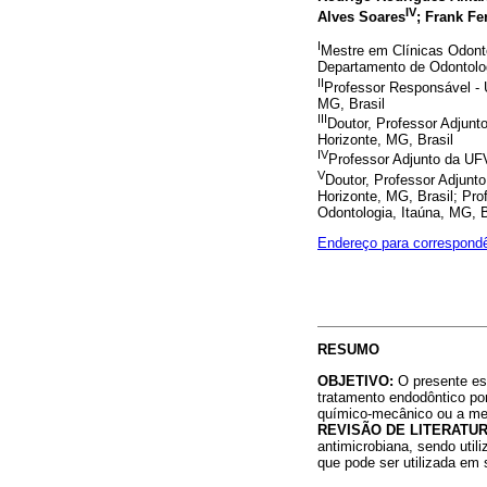
IV
Alves Soares
; Frank Fer
I
Mestre em Clínicas Odonto
Departamento de Odontolog
II
Professor Responsável - 
MG, Brasil
III
Doutor, Professor Adjun
Horizonte, MG, Brasil
IV
Professor Adjunto da UF
V
Doutor, Professor Adjunt
Horizonte, MG, Brasil; Pr
Odontologia, Itaúna, MG, B
Endereço para correspond
RESUMO
OBJETIVO:
O presente est
tratamento endodôntico po
químico-mecânico ou a med
REVISÃO DE LITERATUR
antimicrobiana, sendo util
que pode ser utilizada em