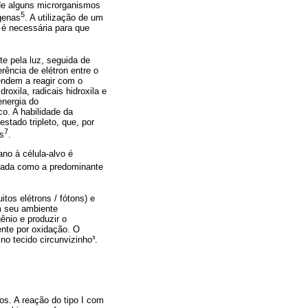
e alguns microrganismos
5
genas
. A utilização de um
é necessária para que
te pela luz, seguida de
rência de elétron entre o
tendem a reagir com o
oxila, radicais hidroxila e
energia do
co. A habilidade da
stado tripleto, que, por
7
os
.
no à célula-alvo é
derada como a predominante
tos elétrons / fótons) e
om seu ambiente
ênio e produzir o
mente por oxidação. O
o tecido circunvizinho³.
s. A reação do tipo I com