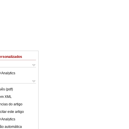
ersonalizados
 Analytics
uês (pdf)
 em XML
cias do artigo
itar este artigo
 Analytics
ão automática