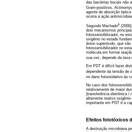
das bactérias bucais não a
Gram-positivos,
Actinomyc
agente de absorção óptica 
ocorra a ação antimicrobia
6
Segundo Machado
(2000),
dois mecanismos principais
fotossensibilizador, no es
oxigênio no estado fundame
ânion superóxido, que são 
fotossensibilizador no esta
molécula em formar reação 
sua vez, depende da taxa d
Em PDT é difícil fazer di
dependente da tensão de o
no dano fotooxidativo às c
No caso dos fotossensibili
relativamente de maior dur
(transferência eletrônica /
altamente reativo oxigênio 
importante em PDT é a cap
Efeitos fototóxicos
A destruição microbiana p