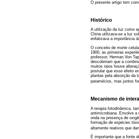
O presente artigo tem como
Histórico
A utilização da luz como a
China utilizava-se a luz s
enfatizava a importância d
O conceito de morte celul
1900, as primeiras experi
professor, Herman Von Tap
descobriram que a combina
muitos raios houve altera
postular que esse efeito e
plantas pela absorção da l
paramécios, mas juntos fo
Mecanismo de inter
A terapia fotodinâmica, 
antimicrobiana. Envolve a 
onda na presença de oxigên
formação de espécies tóxic
altamente reativos que dan
É importante que a fonte de