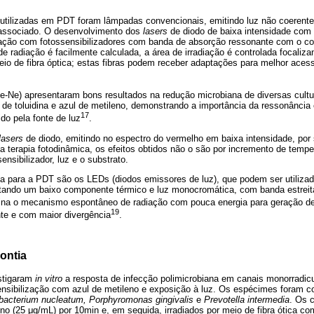
z utilizadas em PDT foram lâmpadas convencionais, emitindo luz não coerent
 associado. O desenvolvimento dos
lasers
de diodo de baixa intensidade com
ciação com fotossensibilizadores com banda de absorção ressonante com o 
de radiação é facilmente calculada, a área de irradiação é controlada focaliza
eio de fibra óptica; estas fibras podem receber adaptações para melhor aces
e-Ne) apresentaram bons resultados na redução microbiana de diversas cultu
l de toluidina e azul de metileno, demonstrando a importância da ressonância 
17
do pela fonte de luz
.
lasers
de diodo, emitindo no espectro do vermelho em baixa intensidade, po
Na terapia fotodinâmica, os efeitos obtidos não o são por incremento de temp
ensibilizador, luz e o substrato.
iva para a PDT são os LEDs (diodos emissores de luz), que podem ser utiliza
tando um baixo componente térmico e luz monocromática, com banda estrei
na o mecanismo espontâneo de radiação com pouca energia para geração de 
19
nte e com maior divergência
.
ontia
stigaram
in vitro
a resposta de infecção polimicrobiana em canais monorradi
nsibilização com azul de metileno e exposição à luz. Os espécimes foram 
obacterium nucleatum, Porphyromonas gingivalis
e
Prevotella intermedia
. Os 
eno (25
μ
g/mL) por 10min e, em seguida, irradiados por meio de fibra ótica c