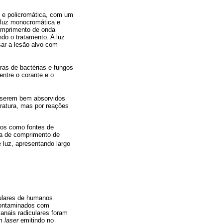
e e policromática, com um
 luz monocromática e
comprimento de onda
ndo o tratamento. A luz
sar a lesão alvo com
ras de bactérias e fungos
entre o corante e o
r serem bem absorvidos
eratura, mas por reações
dos como fontes de
ta de comprimento de
luz, apresentando largo
culares de humanos
contaminados com
canais radiculares foram
om
laser
emitindo no