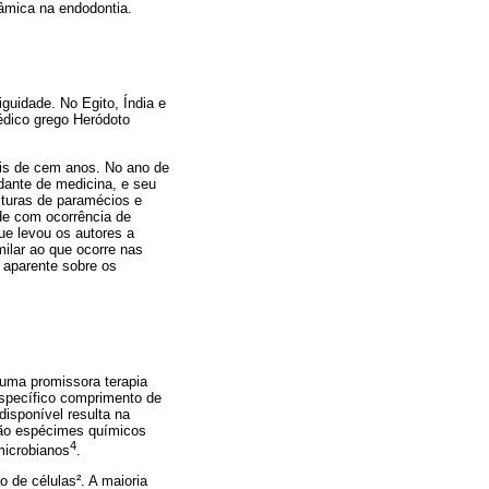
nâmica na endodontia.
guidade. No Egito, Índia e
médico grego Heródoto
ais de cem anos. No ano de
dante de medicina, e seu
lturas de paramécios e
de com ocorrência de
e levou os autores a
milar ao que ocorre nas
o aparente sobre os
uma promissora terapia
 específico comprimento de
disponível resulta na
 são espécimes químicos
4
microbianos
.
o de células². A maioria