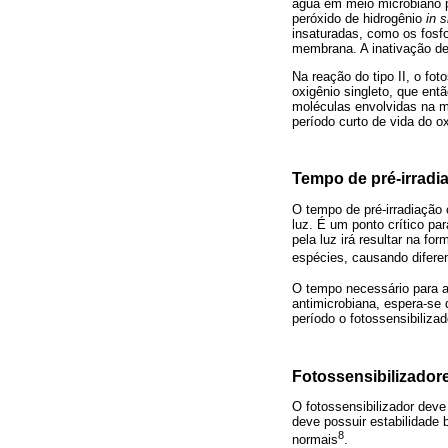
água em meio microbiano p
peróxido de hidrogênio
in s
insaturadas, como os fosfo
membrana. A inativação d
Na reação do tipo II, o fot
oxigênio singleto, que ent
moléculas envolvidas na m
período curto de vida do o
Tempo de pré-irradi
O tempo de pré-irradiação 
luz. É um ponto crítico pa
pela luz irá resultar na f
espécies, causando diferen
O tempo necessário para a
antimicrobiana, espera-se 
período o fotossensibiliza
Fotossensibilizador
O fotossensibilizador dev
deve possuir estabilidade b
8
normais
.