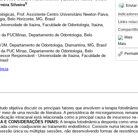
V
reira Silveira
Enviar 
Indicadore
lógicas, Prof. Assistente Centro Universitário Newton Paiva,
ia, Belo Horizonte, MG, Brasil
Links rela
Universidade de Itaúna, Faculdade de Odontologia, Itaúna,
Compartilh
to da PUCMinas, Departamento de Odontologia, Belo
Mais
Mais
VJM, Departamento de Odontologia, Diamantina, MG, Brasil
o da PUC Minas, Departamento de Odontologia, Belo
Permali
ofessor Responsável - Universidade de Itaúna, Faculdade de
rasil
ência
udo objetiva discutir os principais fatores que envolvem a terapia fotodinâmi
r meio de uma revisão de literatura. A persistência de microrganismos reman
icação intracanal está relacionada como a principal causa de insucesso na 
A E CONSIDERAÇÕES FINAIS:
A terapia fotodinâmica desponta como uma 
izada como coadjuvante ao tratamento endodôntico. Consiste numa técnica de 
 sessão única ou múltiplas sessões, não desenvolvendo formas de resistênci