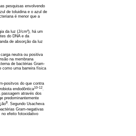
 nas pesquisas envolvendo
ul de toluidina e o azul de
cteriana é menor que a
ia da luz (J/cm²), há um
ntes do DNA e da
anda de absorção da luz
 carga neutra ou positiva
tensão na membrana
xterna de bactérias Gram-
e como uma barreira física
m-positvos do que contra
10-12
robiota endodôntica
.
 a passagem através dos
age predominantemente
8
ação
. Segundo Usacheva
bactérias Gram-negativas
no efeito fotoxidativo