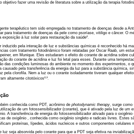
 objetivo fazer uma revisão de literatura sobre a utilização da terapia fotodi
gente terapêutico tem sido empregada no tratamento de doenças desde a Anti
olar para tratamento de doenças da pele como psoríase, vitiligo e câncer. O 
a exposição à luz solar para restauração da saúde².
ar induzido pela interação de luz e substâncias químicas é reconhecido há m
ências com tratamento fotodinâmico foram relatadas por Oscar Raab, um estu
peiner, em Munique. Eles estudaram o efeito do corante de acridina sobre cu
ção do corante de acridina e luz foi letal para esses. Durante uma tempesta
ção das condições luminosas do ambiente no momento dos experimentos, o qu
ra causado pela transferência da energia da luz para a substância química, si
uz pela clorofila. Nem a luz ou o corante isoladamente tiveram qualquer efeit
,
ram altamente citotóxicos²
³.
ação
também conhecida como PDT, acrônimo de
photodynamic therapy
, surge como 
utilização de um fotossensibilizador (corante), que é ativado pela luz de um
io. A transferência de energia do fotossensibilizador ativado para o oxigênio 
as de oxigênio , conhecida como oxigênio singleto e radicais livres. Estes
ificam proteínas, lípedes, ácidos nucleicos e outros componentes celulares 
 luz seja absorvida pelo corante para que a PDT seja efetiva na inviabilizaçã