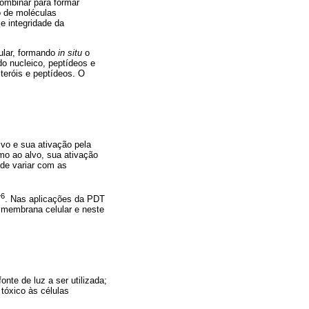
combinar para formar
o de moléculas
e integridade da
cular, formando
in situ
o
do nucleico, peptídeos e
teróis e peptídeos. O
lvo e sua ativação pela
mo ao alvo, sua ativação
ode variar com as
6
T
. Nas aplicações da PDT
a membrana celular e neste
te de luz a ser utilizada;
 tóxico às células