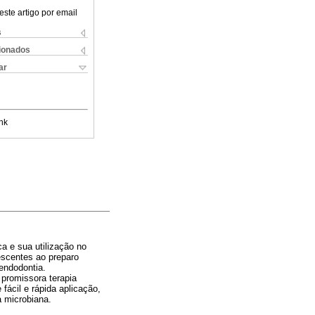
este artigo por email
s
cionados
ar
nk
ca e sua utilização no
escentes ao preparo
endodontia.
promissora terapia
fácil e rápida aplicação,
a microbiana.