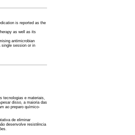
ication is reported as the
herapy as well as its
ising antimicrobian
 single session or in
 tecnologias e materiais,
Apesar disso, a maioria das
am ao preparo químico-
ativa de eliminar
não desenvolve resistência
ões.