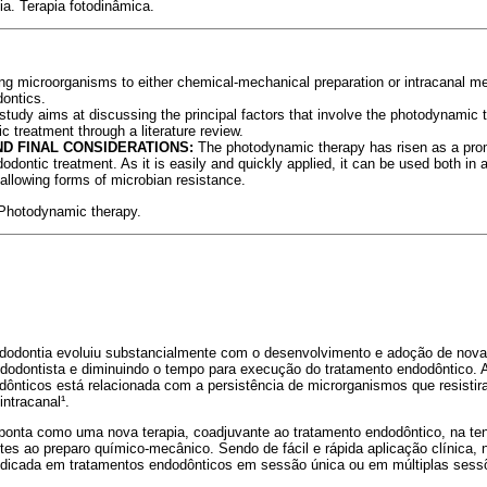
a. Terapia fotodinâmica.
ng microorganisms to either chemical-mechanical preparation or intracanal med
dontics.
tudy aims at discussing the principal factors that involve the photodynamic t
ic treatment through a literature review.
D FINAL CONSIDERATIONS:
The photodynamic therapy has risen as a prom
odontic treatment. As it is easily and quickly applied, it can be used both in a
 allowing forms of microbian resistance.
Photodynamic therapy.
dodontia evoluiu substancialmente com o desenvolvimento e adoção de novas
endodontista e diminuindo o tempo para execução do tratamento endodôntico. 
dônticos está relacionada com a persistência de microrganismos que resistir
ntracanal¹.
ponta como uma nova terapia, coadjuvante ao tratamento endodôntico, na tent
es ao preparo químico-mecânico. Sendo de fácil e rápida aplicação clínica, 
ndicada em tratamentos endodônticos em sessão única ou em múltiplas sess