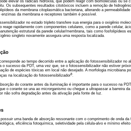
ode elevar os radicais hidroxila, que podem reagir com biomoléculas ou se 
itu.
Os subsequentes resultados citotóxicos incluem a remoção de hidrogêni
lipídeos da membrana citoplasmática bacteriana, alterando a permeabilidade 
e enzimas da membrana e receptores também é possível.
ossensibilizador no estado tripleto transfere sua energia para o oxigênio mole
ão reage rapidamente com componentes celulares, como a parede celular, áci
anutenção estrutural da parede celular/membrana, tais como fosfolipídeos es
xigênio singleto novamente assegura uma resposta localizada.
ação
corresponde ao tempo decorrido entre a aplicação do fotossensibilizador no a
ra o sucesso da PDT, uma vez que, se o fotossensibilizador não estiver próxi
ormação de espécies tóxicas em local não desejado. A morfologia microbiana p
8
ças na localização do fotossensibilizador
.
bsorção do corante antes da iluminação é importante para o sucesso na PD
que o corante se una ao microrganismo ou chegue a ultrapassar a barreira d
dor não sofra degradação antes da ativação pela fonte de luz.
es
e possuir uma banda de absorção ressonante com o comprimento de onda da fon
iológica, eficiência fotoquímica, seletividade pela célula-alvo e mínimo efeito