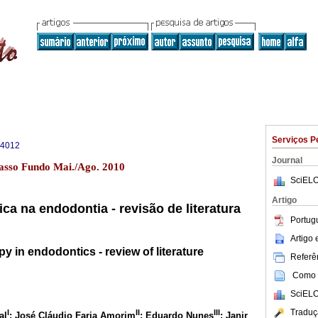
Serviços P
-4012
Journal
asso Fundo Mai./Ago. 2010
SciELO
Artigo
ca na endodontia - revisão de literatura
Portug
Artigo
 in endodontics - review of literature
Referên
Como c
SciELO
Traduç
I
II
III
al
; José Cláudio Faria Amorim
; Eduardo Nunes
; Janir