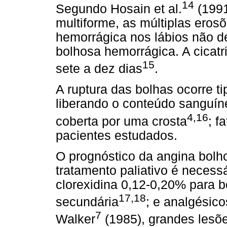
14
Segundo Hosain et al.
(1991
multiforme, as múltiplas eros
hemorrágica nos lábios não 
bolhosa hemorrágica. A cicat
15
sete a dez dias
.
A ruptura das bolhas ocorre t
liberando o conteúdo sanguín
4,16
coberta por uma crosta
; f
pacientes estudados.
O prognóstico da angina bol
tratamento paliativo é necess
clorexidina 0,12-0,20% para b
17,18
secundária
; e analgésico
7
Walker
(1985), grandes lesõ