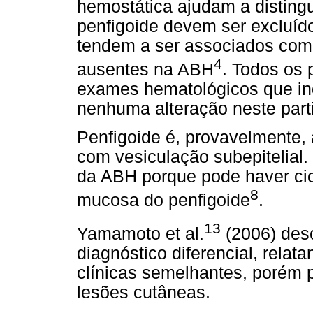
hemostática ajudam a distingu
penfigoide devem ser excluído
tendem a ser associados com
4
ausentes na ABH
. Todos os
exames hematológicos que in
nenhuma alteração neste parti
Penfigoide é, provavelmente
com vesiculação subepitelial.
da ABH porque pode haver c
8
mucosa do penfigoide
.
13
Yamamoto et al.
(2006) des
diagnóstico diferencial, relat
clínicas semelhantes, poré
lesões cutâneas.