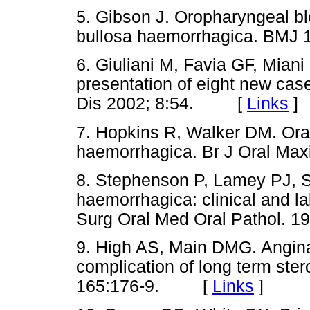
5. Gibson J. Oropharyngeal bl
bullosa haemorrhagica. BM
6. Giuliani M, Favia GF, Mian
presentation of eight new case
Dis 2002; 8:54. [
Links
]
7. Hopkins R, Walker DM. Oral
haemorrhagica. Br J Oral Ma
8. Stephenson P, Lamey PJ, S
haemorrhagica: clinical and la
Surg Oral Med Oral Pathol.
9. High AS, Main DMG. Angina
complication of long term ster
165:176-9. [
Links
]