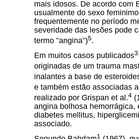
mais idosos. De acordo com
usualmente do sexo feminimo
frequentemente no período me
severidade das lesões pode c
5
termo "angina")
.
3
Em muitos casos publicados
originadas de um trauma mast
inalantes a base de esteroide
e também estão associadas a 
4
realizado por Grispan et al.
(
angina bolhosa hemorrágica, 
diabetes mellitus, hiperglicemi
associado.
1
Segundo Bahdam
(1967), qu