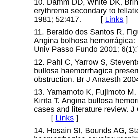
10. Damm DD, White DK, Brink
erythrema secondary to fellat
1981; 52:417. [
Links
]
11. Beraldo dos Santos R, Fig
Angina bolhosa hemorrágica:
Univ Passo Fundo 2001; 6(
12. Pahl C, Yarrow S, Steven
bullosa haemorrhagica presen
obstruction. Br J Anaesth 
13. Yamamoto K, Fujimoto M
Kirita T. Angina bullosa hemorr
cases and literature review. J
[
Links
]
14. Hosain SI, Bounds AG, Sta