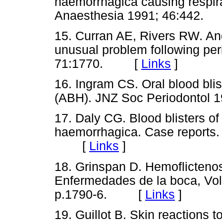
haemorrhagica causing respira
Anaesthesia 1991; 46:442
15. Curran AE, Rivers RW. An
unusual problem following per
71:1770. [
Links
]
16. Ingram CS. Oral blood bli
(ABH). JNZ Soc Periodonto
17. Daly CG. Blood blisters of 
haemorrhagica. Case reports. 
[
Links
]
18. Grinspan D. Hemoflictenosi
Enfermedades de la boca, Vol 
p.1790-6. [
Links
]
19. Guillot B. Skin reactions to