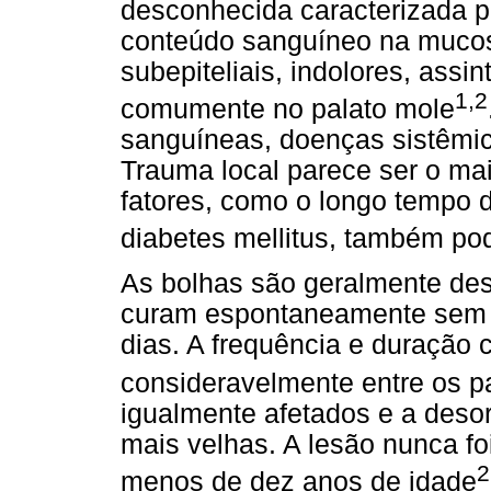
desconhecida caracterizada p
conteúdo sanguíneo na mucosa
subepiteliais, indolores, ass
1,2
comumente no palato mole
sanguíneas, doenças sistêmi
Trauma local parece ser o mai
fatores, como o longo tempo d
diabetes mellitus, também po
As bolhas são geralmente des
curam espontaneamente sem a
dias. A frequência e duração
consideravelmente entre os p
igualmente afetados e a deso
mais velhas. A lesão nunca 
2
menos de dez anos de idade