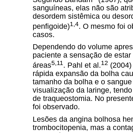
sanguíneas, elas não são atri
desordem sistêmica ou desord
1,4
penfigoide)
. O mesmo foi o
casos.
Dependendo do volume aprese
paciente a sensação de estar 
5,11
12
áreas
. Pahl et al.
(2004)
rápida expansão da bolha cau
tamanho da bolha e o sangue 
visualização da laringe, tendo
de traqueostomia. No present
foi observado.
Lesões da angina bolhosa he
trombocitopenia, mas a cont