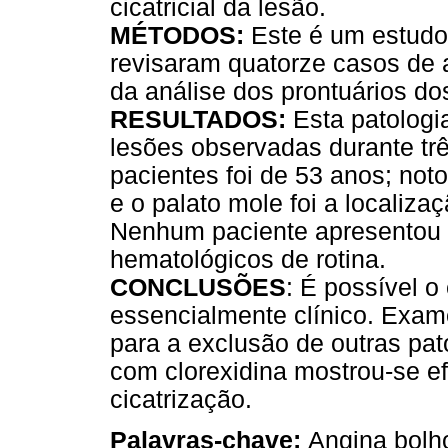
cicatricial da lesão.
MÉTODOS:
Este é um estudo 
revisaram quatorze casos de 
da análise dos prontuários do
RESULTADOS:
Esta patologi
lesões observadas durante tr
pacientes foi de 53 anos; not
e o palato mole foi a locali
Nenhum paciente apresentou
hematológicos de rotina.
CONCLUSÕES
: É possível 
essencialmente clínico. Exa
para a exclusão de outras pat
com clorexidina mostrou-se ef
cicatrização.
Palavras-chave:
Angina bolh