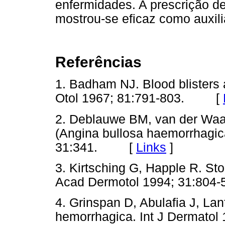
enfermidades. A prescrição d
mostrou-se eficaz como auxili
Referências
1. Badham NJ. Blood blisters 
Otol 1967; 81:791-803. [
2. Deblauwe BM, van der Waals
(Angina bullosa haemorrhagic
31:341. [
Links
]
3. Kirtsching G, Happle R. S
Acad Dermotol 1994; 31:8
4. Grinspan D, Abulafia J, Lan
hemorrhagica. Int J Dermat