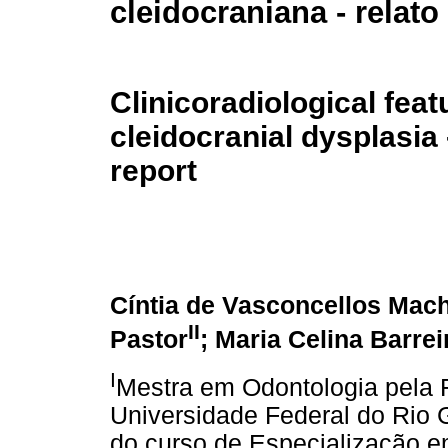
cleidocraniana - relato
Clinicoradiological feat
cleidocranial dysplasia 
report
Cíntia de Vasconcellos Mac
II
Pastor
; Maria Celina Barre
I
Mestra em Odontologia pela 
Universidade Federal do Rio 
do curso de Especialização e