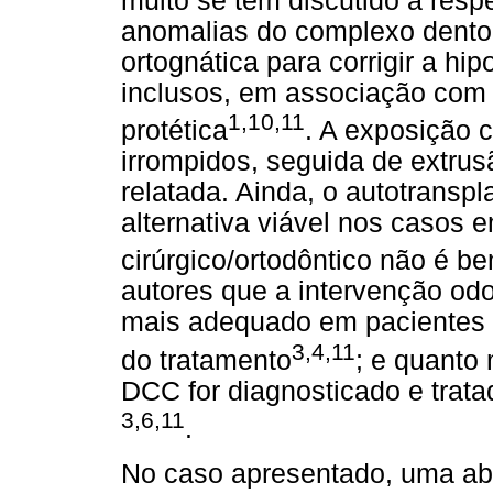
muito se tem discutido a respe
anomalias do complexo dentoa
ortognática para corrigir a hi
inclusos, em associação com t
1,10,11
protética
. A exposição 
irrompidos, seguida de extru
relatada. Ainda, o autotransp
alternativa viável nos casos 
cirúrgico/ortodôntico não é b
autores que a intervenção od
mais adequado em pacientes 
3,4,11
do tratamento
; e quanto
DCC for diagnosticado e trata
3,6,11
.
No caso apresentado, uma abo