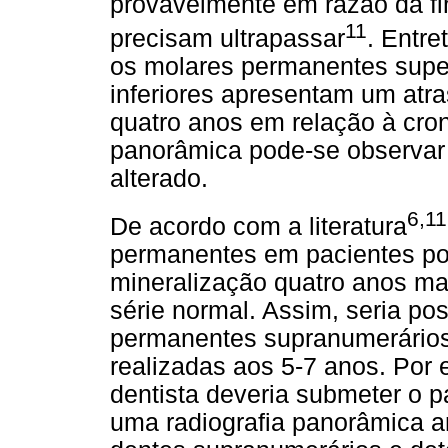
provavelmente em razão da f
11
precisam ultrapassar
. Entr
os molares permanentes supe
inferiores apresentam um at
quatro anos em relação à cron
panorâmica pode-se observar 
alterado.
6,11
De acordo com a literatura
permanentes em pacientes po
mineralização quatro anos ma
série normal. Assim, seria pos
permanentes supranumerários
realizadas aos 5-7 anos. Por 
dentista deveria submeter o pa
uma radiografia panorâmica an