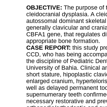
OBJECTIVE:
The purpose of t
cleidocranial dysplasia. A cle
autossomal dominant skeletal 
generally clavicular and crani
CBFA1 gene, that regulates dif
appropriate bone formation.
CASE REPORT:
this study pr
CCD, who has being accompani
the discipline of Pediatric Dent
University of Bahia. Clinical a
short stature, hipoplastic clavi
enlarged cranium, hypertelori
well as delayed permanent too
supernumerary teeth confirmed
necessary restorative and pr