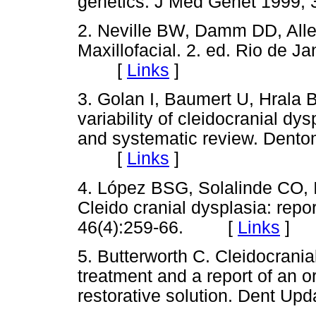
genetics. J Med Genet 1999
2. Neville BW, Damm DD, Alle
Maxillofacial. 2. ed. Rio de 
[
Links
]
3. Golan I, Baumert U, Hrala 
variability of cleidocranial dys
and systematic review. Dentom
[
Links
]
4. López BSG, Solalinde CO, I
Cleido cranial dysplasia: repor
46(4):259-66. [
Links
]
5. Butterworth C. Cleidocrani
treatment and a report of an o
restorative solution. Dent 