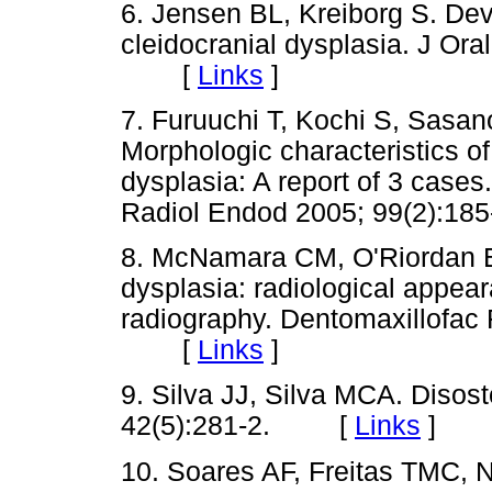
6. Jensen BL, Kreiborg S. Dev
cleidocranial dysplasia. J Ora
[
Links
]
7. Furuuchi T, Kochi S, Sasano
Morphologic characteristics o
dysplasia: A report of 3 cases
Radiol Endod 2005; 99(2):
8. McNamara CM, O'Riordan B
dysplasia: radiological appea
radiography. Dentomaxillofac 
[
Links
]
9. Silva JJ, Silva MCA. Disos
42(5):281-2. [
Links
]
10. Soares AF, Freitas TMC,