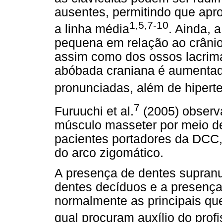
ausentes, permitindo que apr
1,5,7-10
a linha média
. Ainda, 
pequena em relação ao crânio
assim como dos ossos lacrima
abóbada craniana é aumentada
pronunciadas, além de hiperte
7
Furuuchi et al.
(2005) obser
músculo masseter por meio d
pacientes portadores da DCC,
do arco zigomático.
A presença de dentes supranu
dentes decíduos e a presenç
normalmente as principais que
qual procuram auxílio do prof