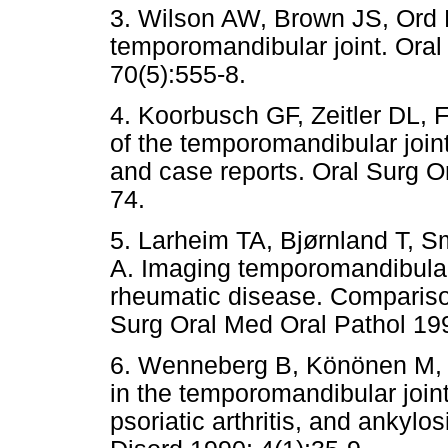
3. Wilson AW, Brown JS, Ord R
temporomandibular joint. Oral
70(5):555-8.
4. Koorbusch GF, Zeitler DL, F
of the temporomandibular joint
and case reports. Oral Surg O
74.
5. Larheim TA, Bjørnland T, S
A. Imaging temporomandibular j
rheumatic disease. Comparison
Surg Oral Med Oral Pathol 19
6. Wenneberg B, Könönen M, 
in the temporomandibular joint 
psoriatic arthritis, and ankyl