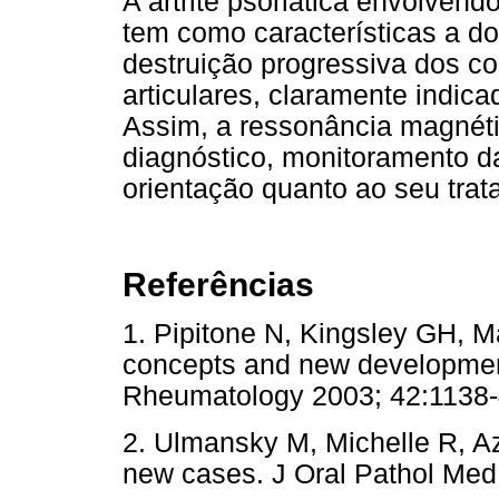
A artrite psoriática envolven
tem como características a do
destruição progressiva dos c
articulares, claramente indi
Assim, a ressonância magnét
diagnóstico, monitoramento d
orientação quanto ao seu trat
Referências
1. Pipitone N, Kingsley GH, Ma
concepts and new developments 
Rheumatology 2003; 42:11
2. Ulmansky M, Michelle R, Aza
new cases. J Oral Pathol Med 