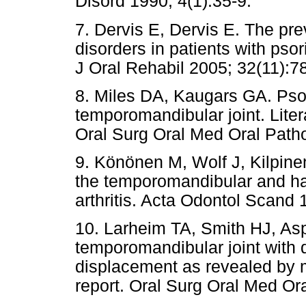
Disord 1990; 4(1):35-9.
7. Dervis E, Dervis E. The pr
disorders in patients with psori
J Oral Rehabil 2005; 32(11):7
8. Miles DA, Kaugars GA. Psor
temporomandibular joint. Liter
Oral Surg Oral Med Oral Patho
9. Könönen M, Wolf J, Kilpine
the temporomandibular and hand
arthritis. Acta Odontol Scand 
10. Larheim TA, Smith HJ, As
temporomandibular joint with 
displacement as revealed by 
report. Oral Surg Oral Med Ora