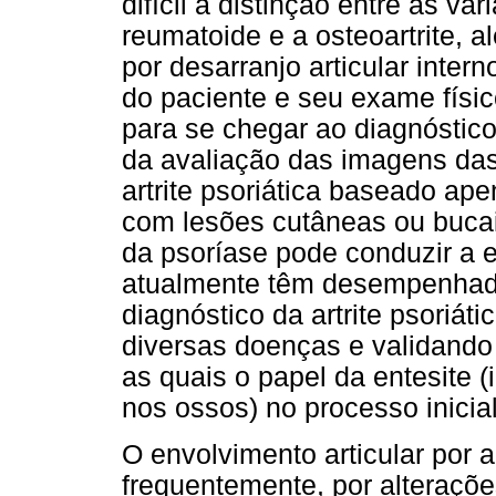
difícil a distinção entre as vá
reumatoide e a osteoartrite, a
por desarranjo articular inter
do paciente e seu exame físic
para se chegar ao diagnóstic
da avaliação das imagens das 
artrite psoriática baseado ape
com lesões cutâneas ou bucais
da psoríase pode conduzir a
atualmente têm desempenhado
diagnóstico da artrite psoriát
diversas doenças e validando
as quais o papel da entesite 
nos ossos) no processo inicial
O envolvimento articular por ar
frequentemente, por alteraçõ