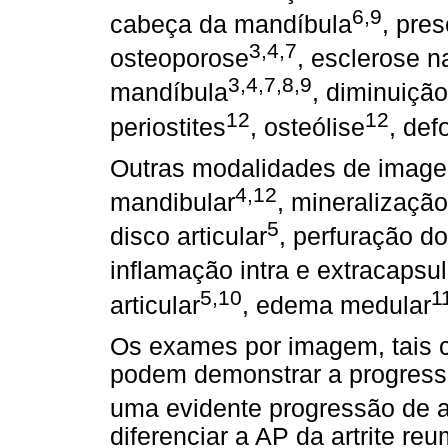
6,9
cabeça da mandíbula
, pre
3,4,7
osteoporose
, esclerose n
3,4,7,8,9
mandíbula
, diminuiçã
12
12
periostites
, osteólise
, de
Outras modalidades de image
4,12
mandibular
, mineralização
5
disco articular
, perfuração do
inflamação intra e extracapsul
5,10
1
articular
, edema medular
Os exames por imagem, tais c
podem demonstrar a progres
uma evidente progressão de a
diferenciar a AP da artrite re