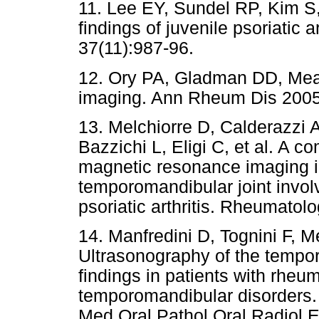
11. Lee EY, Sundel RP, Kim S
findings of juvenile psoriatic a
37(11):987-96.
12. Ory PA, Gladman DD, Mease
imaging. Ann Rheum Dis 2005, 
13. Melchiorre D, Calderazzi A
Bazzichi L, Eligi C, et al. A 
magnetic resonance imaging in
temporomandibular joint invol
psoriatic arthritis. Rheumatol
14. Manfredini D, Tognini F, M
Ultrasonography of the tempor
findings in patients with rheu
temporomandibular disorders. 
Med Oral Pathol Oral Radiol 