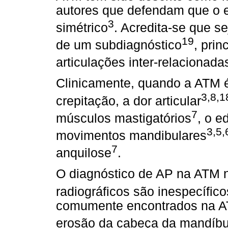
autores que defendam que o e
3
simétrico
. Acredita-se que s
19
de um subdiagnóstico
, pri
articulações inter-relacionada
Clinicamente, quando a ATM é
3,8,1
crepitação, a dor articular
7
músculos mastigatórios
, o e
3,5,
movimentos mandibulares
7
anquilose
.
O diagnóstico de AP na ATM nã
radiográficos são inespecífico
comumente encontrados na A
erosão da cabeça da mandíbu