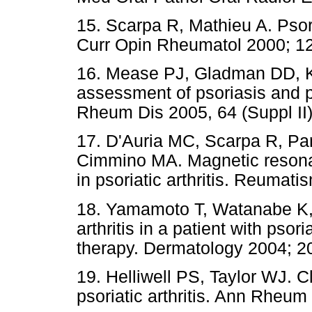
15. Scarpa R, Mathieu A. Psori
Curr Opin Rheumatol 2000; 12
16. Mease PJ, Gladman DD, K
assessment of psoriasis and p
Rheum Dis 2005, 64 (Suppl II):
17. D'Auria MC, Scarpa R, Paro
Cimmino MA. Magnetic resonan
in psoriatic arthritis. Reumat
18. Yamamoto T, Watanabe K,
arthritis in a patient with psor
therapy. Dermatology 2004; 20
19. Helliwell PS, Taylor WJ. Cl
psoriatic arthritis. Ann Rheum 