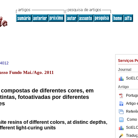
Serviços P
-4012
Journal
asso Fundo Mai./Ago. 2011
SciELO
Artigo
 compostas de diferentes cores, em
Portug
intas, fotoativadas por diferentes
es
Artigo
Referên
Como c
 resins of different colors, at distinc depths,
ferent light-curing units
SciELO
Traduç