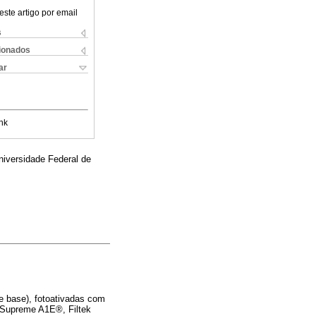
este artigo por email
s
cionados
ar
nk
iversidade Federal de
e base), fotoativadas com
k Supreme A1E®, Filtek