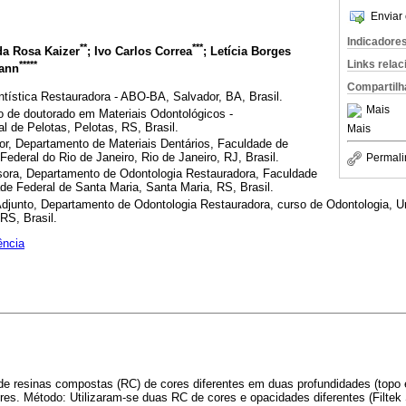
Enviar 
Indicadore
**
***
da Rosa Kaizer
; Ivo Carlos Correa
; Letícia Borges
Links rela
*****
mann
Compartilh
tística Restauradora - ABO-BA, Salvador, BA, Brasil.
Mais
 de doutorado em Materiais Odontológicos -
 de Pelotas, Pelotas, RS, Brasil.
Mais
, Departamento de Materiais Dentários, Faculdade de
Federal do Rio de Janeiro, Rio de Janeiro, RJ, Brasil.
Permali
ra, Departamento de Odontologia Restauradora, Faculdade
de Federal de Santa Maria, Santa Maria, RS, Brasil.
junto, Departamento de Odontologia Restauradora, curso de Odontologia, Un
RS, Brasil.
ência
 de resinas compostas (RC) de cores diferentes em duas profundidades (topo 
ores. Método: Utilizaram-se duas RC de cores e opacidades diferentes (Filte