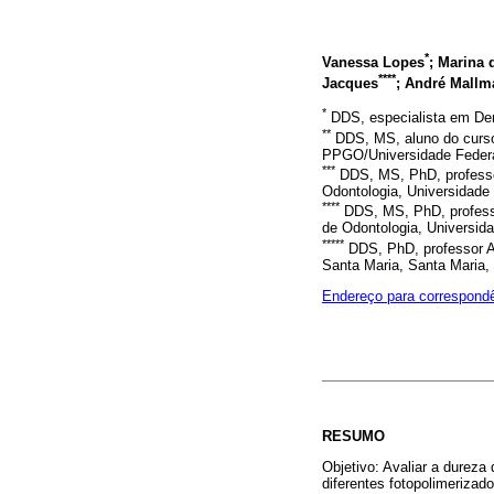
*
Vanessa Lopes
; Marina 
****
Jacques
; André Mall
*
DDS, especialista em Den
**
DDS, MS, aluno do curso
PPGO/Universidade Federal
***
DDS, MS, PhD, professor
Odontologia, Universidade 
****
DDS, MS, PhD, professo
de Odontologia, Universida
*****
DDS, PhD, professor Ad
Santa Maria, Santa Maria, 
Endereço para correspond
RESUMO
Objetivo: Avaliar a dureza
diferentes fotopolimerizad