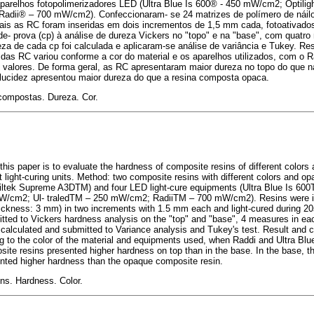
arelhos fotopolimerizadores LED (Ultra Blue Is 600® - 450 mW/cm2; Optili
adii® – 700 mW/cm2). Confeccionaram- se 24 matrizes de polímero de náil
is as RC foram inseridas em dois incrementos de 1,5 mm cada, fotoativados
- prova (cp) à análise de dureza Vickers no "topo" e na "base", com quatr
eza de cada cp foi calculada e aplicaram-se análise de variância e Tukey. Re
as RC variou conforme a cor do material e os aparelhos utilizados, com o Ra
 valores. De forma geral, as RC apresentaram maior dureza no topo do que n
ucidez apresentou maior dureza do que a resina composta opaca.
compostas. Dureza. Cor.
 this paper is to evaluate the hardness of composite resins of different colors
ent light-curing units. Method: two composite resins with different colors and o
iltek Supreme A3DTM) and four LED light-cure equipments (Ultra Blue Is 6
mW/cm2; Ul- traledTM – 250 mW/cm2; RadiiTM – 700 mW/cm2). Resins were in
ickness: 3 mm) in two increments with 1.5 mm each and light-cured during 20
tted to Vickers hardness analysis on the "top" and "base", 4 measures in ea
calculated and submitted to Variance analysis and Tukey's test. Result and c
 to the color of the material and equipments used, when Raddi and Ultra Blu
ite resins presented higher hardness on top than in the base. In the base, t
nted higher hardness than the opaque composite resin.
ns. Hardness. Color.