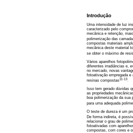
Introdução
Uma intensidade de luz ins
caracterizado pelo comprom
mecânica e retenção, maior
polimerização das camada
compostas materiais amplam
mecânica deste material to
se obter o máximo de resi
Vários aparelhos fotopolim
diferentes irradiâncias e
no mercado, novas vantage
fotoativação empregada e 
11-13
resinas compostas
.
Isso tem gerado dúvidas q
as propriedades mecânicas
boa polimerização da sua p
para uma adequada polimer
O teste de dureza é um pr
De forma indireta, é possí
relacionar o grau de polim
fotoativadas com aparelhos
compostas, com cores e op