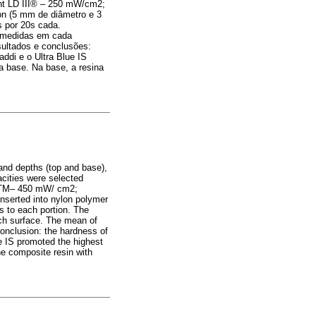
ght LD III® – 250 mW/cm2;
on (5 mm de diâmetro e 3
 por 20s cada.
o medidas em cada
sultados e conclusões:
ddi e o Ultra Blue IS
a base. Na base, a resina
 and depths (top and base),
pacities were selected
00TM– 450 mW/ cm2;
serted into nylon polymer
s to each portion. The
ch surface. The mean of
onclusion: the hardness of
e IS promoted the highest
he composite resin with