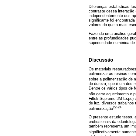
Diferenças estatísticas for
contraste dessa interação 
independentemente dos apa
significante foi encontra
valores do que a mais esc
Fazendo uma análise gera
entre as profundidades pu
superioridade numérica de 
Discussão
Os materiais restauradores
polimerizar as resinas com
sobre a polimerização de m
de dureza, que é um dos m
Dentre os vários tipos de 
não gerar aquecimento e pr
Filtek Supreme 3M-Espe) d
de luz, diversos trabalhos
22-24
polimerização
.
O presente estudo testou a
profissionais da odontologi
também representa um impo
significativamente aument