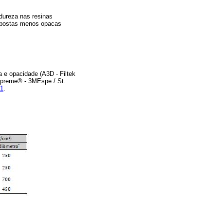
 dureza nas resinas
ompostas menos opacas
e opacidade (A3D - Filtek
upreme® - 3MEspe / St.
 1
.