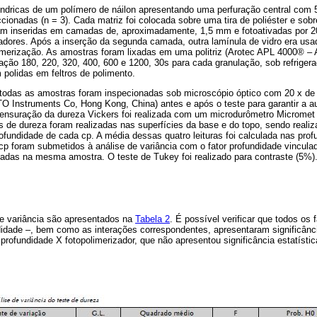
ilíndricas de um polímero de náilon apresentando uma perfuração central co
ionadas (n = 3). Cada matriz foi colocada sobre uma tira de poliéster e sobr
am inseridas em camadas de, aproximadamente, 1,5 mm e fotoativadas por 
adores. Após a inserção da segunda camada, outra lamínula de vidro era us
imerização. As amostras foram lixadas em uma politriz (Arotec APL 4000® – Ar
ação 180, 220, 320, 400, 600 e 1200, 30s para cada granulação, sob refriger
 polidas em feltros de polimento.
 todas as amostras foram inspecionadas sob microscópio óptico com 20 x d
 Instruments Co, Hong Kong, China) antes e após o teste para garantir a au
mensuração da dureza Vickers foi realizada com um microdurômetro Micromet
s de dureza foram realizadas nas superfícies da base e do topo, sendo realiza
ofundidade de cada cp. A média dessas quatro leituras foi calculada nas pro
cp foram submetidos à análise de variância com o fator profundidade vincula
sadas na mesma amostra. O teste de Tukey foi realizado para contraste (5%)
de variância são apresentados na
Tabela 2
. É possível verificar que todos os 
didade –, bem como as interações correspondentes, apresentaram significância
rofundidade X fotopolimerizador, que não apresentou significância estatístic