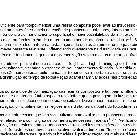
uficiente para fotopolimerizar uma resina composta pode levar ao insucesso 
etimento estético e pela obtenção de propriedades inferiores, tais como men
 tendência ao manchamento superficial e maior possibilidade de infiltração m
1-8
s mais profundas, além de um teor aumentado de monômeros residuais
. 
ente utilizados tanto para restaurações de dentes anteriores como para post
rna-se bastante relevante, influenciando diretamente na durabilidade das res
stência é fundamental que a sua polimerização seja a mais completa possíve
erizadores, principalmente os tipos LEDs (LEDs – Light Emiting Diodes), tê
, eventualmente, variando o espectro de seu comprimento de onda. À medida 
ns são apresentadas pelo fabricante, tornando-se importante avaliar se alte
a diminuição do tempo de fotoativação acarretariam variações nas proprieda
uanto ao índice de polimerização das resinas compostas e também à influênci
 desses materiais. Outro aspecto relevante é que a passagem da luz pela r
arte interna, é dependente de sua opacidade. Desse modo, necessitar- se-ia 
ização, principalmente nas regiões mais distantes da ponta do fotopolimeriz
ocedimento técnico que tem sido utilizado para avaliar essa propriedade mec
11,17
vel relacioná-la com o grau de polimerização desses materiais
. Verifican
erização de resinas compostas opacas e translúcidos em regiões distintas de
 LEDs, este estudo teve como objetivo avaliar a dureza no "topo" e na "bas
acidades diferentes, quando submetidas à polimerização por meio de difere