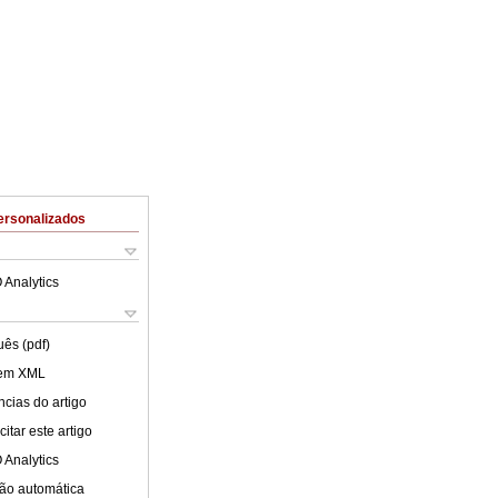
ersonalizados
 Analytics
uês (pdf)
 em XML
cias do artigo
itar este artigo
 Analytics
ão automática