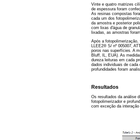
Vinte e quatro matrizes c
de espessura foram confecc
As resinas compostas for
cada um dos fotopolimeriz
da amostra e posterior pol
com lixas d'água de granul
lixadas, as amostras foram
Após a fotopolimerização,
LLEE2® S/ nº 005007, ATTO
poros nas superfícies. A 
Bluff, IL, EUA). As medida
dureza leituras em cada pr
dados individuais de cada 
profundidades foram anali
Resultados
Os resultados da análise 
fotopolimerizador e profun
com exceção da interação p