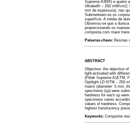
Supreme A3D®) e quatro ap
Ultraled® – 250 mW/cm2; R
mm de espessura), nas qua
Submeteram-se os corposde
superfície. A média de dur
Observou-se que a dureza d
proporcionando os maiores
composta com maior transl
Palavras-chave:
Resinas 
ABSTRACT
Objective: the objective of
light-activated with differ
(Filtek Supreme A1ETM, F
Optilight LD IIITM – 250 
matrix (diameter: 5 mm, th
specimens (sp) were submi
hardness for each sp were 
specimens varies according
values of hardness. Compos
highest translucency prese
Keywords:
Composite resi