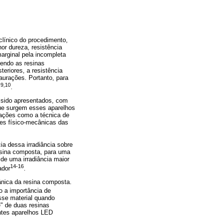
clínico do procedimento,
or dureza, resistência
arginal pela incompleta
Sendo as resinas
eriores, a resistência
taurações. Portanto, para
9,10
l
.
m sido apresentados, com
que surgem esses aparelhos
rações como a técnica de
des físico-mecânicas das
a dessa irradiância sobre
esina composta, para uma
de uma irradiância maior
14-16
ador
.
ânica da resina composta.
do a importância de
sse material quando
e" de duas resinas
ntes aparelhos LED