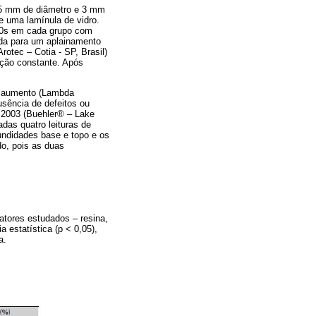
m 5 mm de diâmetro e 3 mm
e uma lamínula de vidro.
20s em cada grupo com
ada para um aplainamento
otec – Cotia - SP, Brasil)
ação constante. Após
e aumento (Lambda
sência de defeitos ou
 2003 (Buehler® – Lake
das quatro leituras de
fundidades base e topo e os
do, pois as duas
.
fatores estudados – resina,
 estatística (p < 0,05),
a.