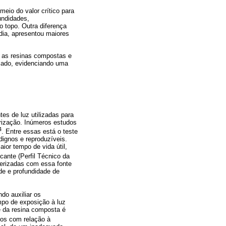
meio do valor crítico para
undidades,
 topo. Outra diferença
dia, apresentou maiores
e as resinas compostas e
izado, evidenciando uma
es de luz utilizadas para
erização. Inúmeros estudos
4
. Entre essas está o teste
ignos e reproduzíveis.
ior tempo de vida útil,
icante (Perfil Técnico da
merizadas com essa fonte
de e profundidade de
do auxiliar os
empo de exposição à luz
e da resina composta é
rios com relação à