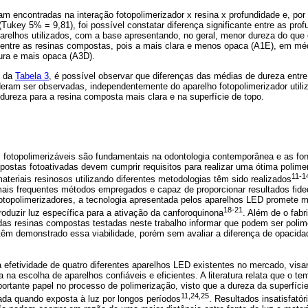
am encontradas na interação fotopolimerizador x resina x profundidade e, por 
(Tukey 5% = 9,81), foi possível constatar diferença significante entre as prof
relhos utilizados, com a base apresentando, no geral, menor dureza do que o
da entre as resinas compostas, pois a mais clara e menos opaca (A1E), em mé
ura e mais opaca (A3D).
l da
Tabela 3
, é possível observar que diferenças das médias de dureza entr
deram ser observadas, independentemente do aparelho fotopolimerizador util
dureza para a resina composta mais clara e na superfície de topo.
 fotopolimerizáveis são fundamentais na odontologia contemporânea e as font
postas fotoativadas devem cumprir requisitos para realizar uma ótima polim
11-1
ateriais resinosos utilizando diferentes metodologias têm sido realizados
ais frequentes métodos empregados e capaz de proporcionar resultados fided
fotopolimerizadores, a tecnologia apresentada pelos aparelhos LED promete ma
18-21
oduzir luz específica para a ativação da canforoquinona
. Além de o fabr
as resinas compostas testadas neste trabalho informar que podem ser poli
 têm demonstrado essa viabilidade, porém sem avaliar a diferença de opacida
 efetividade de quatro diferentes aparelhos LED existentes no mercado, visan
a na escolha de aparelhos confiáveis e eficientes. A literatura relata que o t
rtante papel no processo de polimerização, visto que a dureza da superfíci
11,24,25
ada quando exposta à luz por longos períodos
. Resultados insatisfató