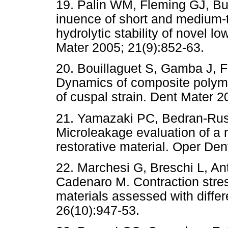
19. Palin WM, Fleming GJ, Bu
inuence of short and medium-
hydrolytic stability of novel l
Mater 2005; 21(9):852-63.
20. Bouillaguet S, Gamba J, Fo
Dynamics of composite polym
of cuspal strain. Dent Mater 
21. Yamazaki PC, Bedran-Russ
Microleakage evaluation of a
restorative material. Oper Den
22. Marchesi G, Breschi L, Ant
Cadenaro M. Contraction stre
materials assessed with diffe
26(10):947-53.