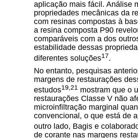
aplicação mais fácil. Análise
propriedades mecânicas da 
com resinas compostas à base
a resina composta P90 revel
comparáveis com a dos outro
estabilidade dessas proprie
17
diferentes soluções
.
No entanto, pesquisas anterio
margens de restaurações dess
19,21
estudos
mostram que o us
restaurações Classe V não a
microinfiltração marginal q
convencional, o que está de 
outro lado, Bagis e colaborad
de corante nas margens resta