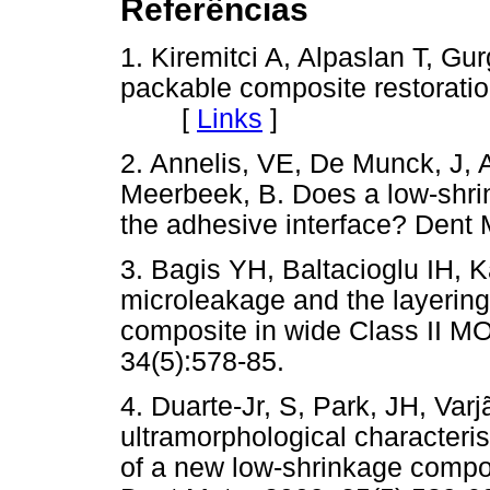
Referências
1. Kiremitci A, Alpaslan T, Gur
packable composite restoratio
[
Links
]
2. Annelis, VE, De Munck, J, 
Meerbeek, B. Does a low-shrin
the adhesive interface? Dent 
3. Bagis YH, Baltacioglu IH, 
microleakage and the layering
composite in wide Class II MO
34(5):578-85.
4. Duarte-Jr, S, Park, JH, Va
ultramorphological characteris
of a new low-shrinkage composit