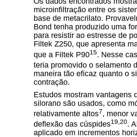
Os dados encontrados mostra
microinfiltração entre os sist
base de metacrilato. Provavel
Bond tenha produzido uma for
para resistir ao estresse de 
Filtek Z250, que apresenta ma
15
que a Filtek P90
. Nesse ca
teria promovido o selamento 
maneira tão eficaz quanto o s
contração.
Estudos mostram vantagens q
silorano são usados, como mód
7
relativamente altos
, menor v
19,20
deflexão das cúspides
. 
aplicado em incrementos horiz