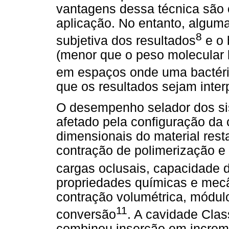
vantagens dessa técnica são o
aplicação. No entanto, algum
8
subjetiva dos resultados
e o 
(menor que o peso molecular b
em espaços onde uma bactéria
que os resultados sejam inter
O desempenho selador dos si
afetado pela configuração da c
dimensionais do material res
contração de polimerização e
cargas oclusais, capacidade d
propriedades químicas e mec
contração volumétrica, módulo
11
conversão
. A cavidade Cla
combinou inserção em increme