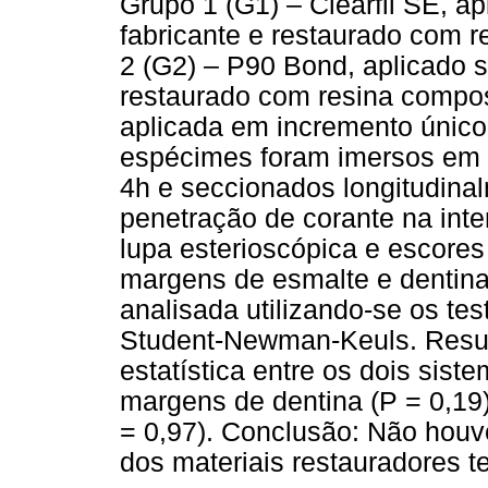
Grupo 1 (G1) – Clearfil SE, a
fabricante e restaurado com r
2 (G2) – P90 Bond, aplicado s
restaurado com resina compos
aplicada em incremento único
espécimes foram imersos em s
4h e seccionados longitudinal
penetração de corante na inte
lupa esterioscópica e escores
margens de esmalte e dentina.
analisada utilizando-se os test
Student-Newman-Keuls. Resul
estatística entre os dois sist
margens de dentina (P = 0,19
= 0,97). Conclusão: Não houv
dos materiais restauradores t