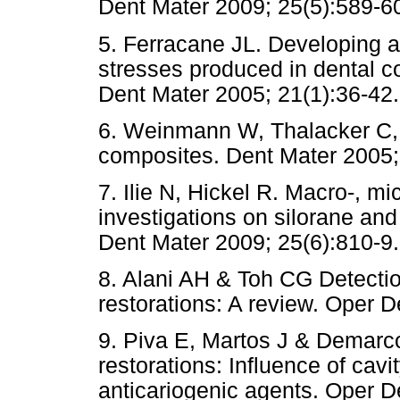
Dent Mater 2009; 25(5):589-6
5. Ferracane JL. Developing 
stresses produced in dental c
Dent Mater 2005; 21(1):36-42.
6. Weinmann W, Thalacker C, 
composites. Dent Mater 2005;
7. Ilie N, Hickel R. Macro-, 
investigations on silorane an
Dent Mater 2009; 25(6):810-9.
8. Alani AH & Toh CG Detecti
restorations: A review. Oper D
9. Piva E, Martos J & Demar
restorations: Influence of cavi
anticariogenic agents. Oper D