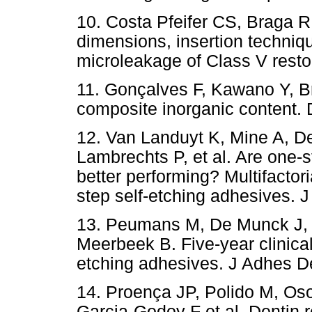
10. Costa Pfeifer CS, Braga R
dimensions, insertion techni
microleakage of Class V resto
11. Gonçalves F, Kawano Y, Br
composite inorganic content. 
12. Van Landuyt K, Mine A, 
Lambrechts P, et al. Are one-
better performing? Multifacto
step self-etching adhesives. 
13. Peumans M, De Munck J, 
Meerbeek B. Five-year clinical
etching adhesives. J Adhes De
14. Proença JP, Polido M, Oso
Garcia-Godoy F et al. Dentin r