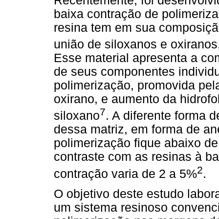
Recentemente, foi desenvolvi
baixa contração de polimeriz
resina tem em sua composição 
união de siloxanos e oxiranos
Esse material apresenta a c
de seus componentes individu
polimerização, promovida pel
oxirano, e aumento da hidrof
7
siloxano
. A diferente forma
dessa matriz, em forma de an
polimerização fique abaixo d
contraste com as resinas à ba
2
contração varia de 2 a 5%
.
O objetivo deste estudo labor
um sistema resinoso convenci