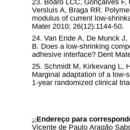
23. Boaro LCC, Gonçalves F,
Versluis A, Braga RR. Polymer
modulus of current low-shrink
Mater 2010; 26(12):1144-50.
24. Van Ende A, De Munck J,
B. Does a low-shrinking compo
adhesive interface? Dent Mate
25. Schmidt M, Kirkevang L, H
Marginal adaptation of a low-
1-year randomized clinical tria
Endereço para correspond
Vicente de Paulo Aragão Sab