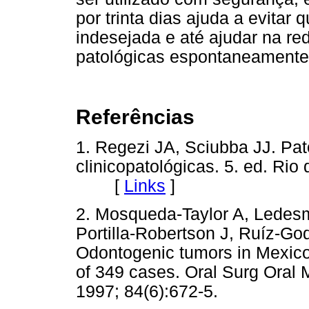
por trinta dias ajuda a evitar
indesejada e até ajudar na re
patológicas espontaneamente
Referências
1. Regezi JA, Sciubba JJ. Pat
clinicopatológicas. 5. ed. Rio 
[
Links
]
2. Mosqueda-Taylor A, Ledes
Portilla-Robertson J, Ruíz-G
Odontogenic tumors in Mexico:
of 349 cases. Oral Surg Oral 
1997; 84(6):672-5.