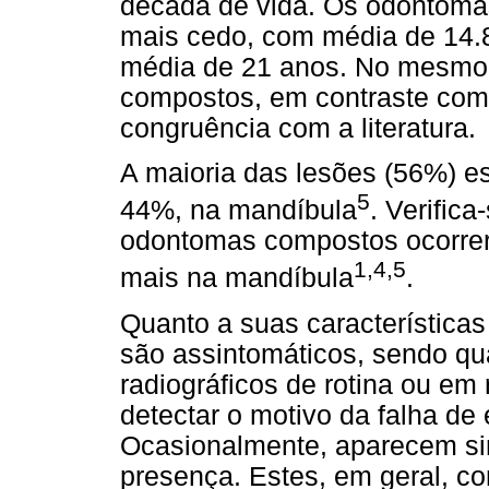
década de vida. Os odontoma
mais cedo, com média de 14.8
média de 21 anos. No mesmo
compostos, em contraste co
congruência com a literatura.
A maioria das lesões (56%) es
5
44%, na mandíbula
. Verific
odontomas compostos ocorrer
1,4,5
mais na mandíbula
.
Quanto a suas característica
são assintomáticos, sendo q
radiográficos de rotina ou em 
detectar o motivo da falha de
Ocasionalmente, aparecem sin
presença. Estes, em geral, c