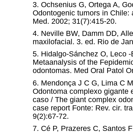
3. Ochsenius G, Ortega A, Go
Odontogenic tumors in Chile: 
Med. 2002; 31(7):415-20.
4. Neville BW, Damm DD, Alle
maxilofacial. 3. ed. Rio de Jan
5. Hidalgo-Sánchez O, Leco -
Metaanalysis of the Fepidemio
odontomas. Med Oral Patol Ora
6. Mendonça J C G, Lima C M 
Odontoma complexo gigante e
caso / The giant complex odon
case report Fonte: Rev. cir. t
9(2):67-72.
7. Cé P, Prazeres C, Santos