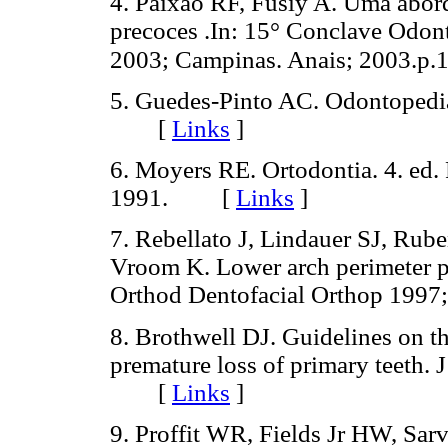
4. Paixão RF, Fusiy A. Uma abor
precoces .In: 15° Conclave Odon
2003; Campinas. Anais; 2003.p.
5. Guedes-Pinto AC. Odontopediat
[
Links
]
6. Moyers RE. Ortodontia. 4. ed.
1991. [
Links
]
7. Rebellato J, Lindauer SJ, Rub
Vroom K. Lower arch perimeter pr
Orthod Dentofacial Orthop 19
8. Brothwell DJ. Guidelines on t
premature loss of primary teeth.
[
Links
]
9. Proffit WR, Fields Jr HW, Sar