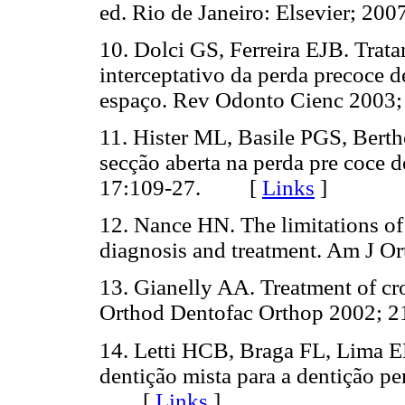
ed. Rio de Janeiro: Elsevier; 
10. Dolci GS, Ferreira EJB. Trat
interceptativo da perda precoce 
espaço. Rev Odonto Cienc 200
11. Hister ML, Basile PGS, Bert
secção aberta na perda pre coce 
17:109-27. [
Links
]
12. Nance HN. The limitations of
diagnosis and treatment. Am J
13. Gianelly AA. Treatment of cr
Orthod Dentofac Orthop 2002;
14. Letti HCB, Braga FL, Lima EM
dentição mista para a dentição p
[
Links
]