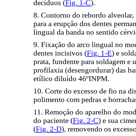
decíduos (
Fig. 1-C
).
8. Contorno do rebordo alveolar,
para a erupção dos dentes perman
lingual da banda no sentido cérvi
9. Fixação do arco lingual no m
dentes incisivos (
Fig. 1-E
) e sol
prata, fundente para soldagem e 
profilaxia (desengordurar) das b
etílico diluído 46ºINPM.
10. Corte do excesso de fio na di
polimento com pedras e borracha
11. Remoção do aparelho do mode
do paciente (
Fig. 2-C
) e sua cim
(
Fig. 2-D
), removendo os excesso