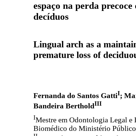
espaço na perda precoce 
decíduos
Lingual arch as a maintai
premature loss of deciduo
I
Fernanda do Santos Gatti
; Ma
III
Bandeira Berthold
I
Mestre em Odontologia Legal e 
Biomédico do Ministério Públic