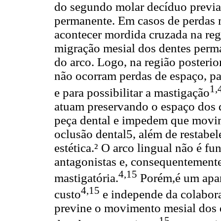
do segundo molar decíduo previa
permanente. Em casos de perdas 
acontecer mordida cruzada na reg
migração mesial dos dentes per
do arco. Logo, na região posteri
não ocorram perdas de espaço, par
1,
e para possibilitar a mastigação
atuam preservando o espaço dos d
peça dental e impedem que movi
oclusão dental5, além de restabel
estética.² O arco lingual não é fu
antagonistas e, consequentemente
4,15
mastigatória.
Porém,é um apare
4,15
custo
e independe da colabor
previne o movimento mesial dos 
15