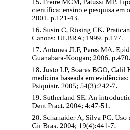
15. Freire MCM, Patussi MP. Tipo
científica: ensino e pesquisa em 
2001. p.121-43.
16. Susin C, Rösing CK. Pratica
Canoas: ULBRA; 1999. p.177.
17. Antunes JLF, Peres MA. Epide
Guanabara-Koogan; 2006. p.470
18. Justo LP, Soares BGO, Calil 
medicina baseada em evidências: 
Psiquiatr. 2005; 54(3):242-7.
19. Sutherland SE. An introducti
Dent Pract. 2004; 4:47-51.
20. Schanaider A, Silva PC. Uso 
Cir Bras. 2004; 19(4):441-7.