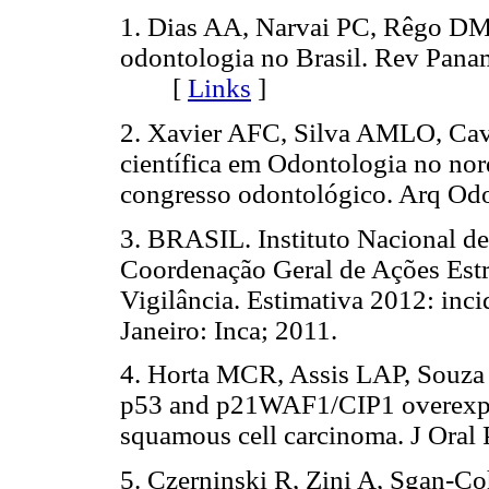
1. Dias AA, Narvai PC, Rêgo DM.
odontologia no Brasil. Rev Pana
[
Links
]
2. Xavier AFC, Silva AMLO, Cav
científica em Odontologia no nor
congresso odontológico. Arq Odo
3. BRASIL. Instituto Nacional d
Coordenação Geral de Ações Estr
Vigilância. Estimativa 2012: inci
Janeiro: Inca; 2011.
4. Horta MCR, Assis LAP, Souz
p53 and p21WAF1/CIP1 overexpres
squamous cell carcinoma. J Oral 
5. Czerninski R, Zini A, Sgan-Co