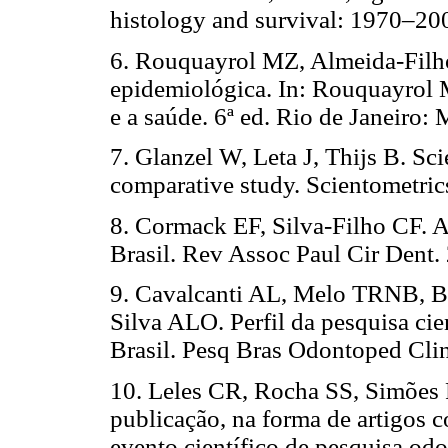
histology and survival: 1970–20
6. Rouquayrol MZ, Almeida-Filh
epidemiológica. In: Rouquayrol
e a saúde. 6ª ed. Rio de Janeiro:
7. Glanzel W, Leta J, Thijs B. Sci
comparative study. Scientometric
8. Cormack EF, Silva-Filho CF. A
Brasil. Rev Assoc Paul Cir Dent.
9. Cavalcanti AL, Melo TRNB,
Silva ALO. Perfil da pesquisa cie
Brasil. Pesq Bras Odontoped Clin
10. Leles CR, Rocha SS, Simõe
publicação, na forma de artigos 
evento científico de pesquisa o